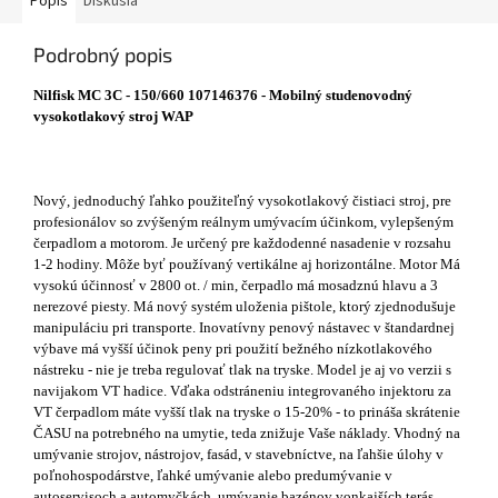
Popis
Diskusia
Podrobný popis
Nilfisk MC 3C - 150/660 107146376 - Mobilný studenovodný
vysokotlakový stroj WAP
Nový, jednoduchý ľahko použiteľný vysokotlakový čistiaci stroj, pre
profesionálov so zvýšeným reálnym umývacím účinkom, vylepšeným
čerpadlom a motorom. Je určený pre každodenné nasadenie v rozsahu
1-2 hodiny. Môže byť používaný vertikálne aj horizontálne. Motor Má
vysokú účinnosť v 2800 ot. / min, čerpadlo má mosadznú hlavu a 3
nerezové piesty. Má nový systém uloženia pištole, ktorý zjednodušuje
manipuláciu pri transporte. Inovatívny penový nástavec v štandardnej
výbave má vyšší účinok peny pri použití bežného nízkotlakového
nástreku - nie je treba regulovať tlak na tryske. Model je aj vo verzii s
navijakom VT hadice. Vďaka odstráneniu integrovaného injektoru za
VT čerpadlom máte vyšší tlak na tryske o 15-20% - to prináša skrátenie
ČASU na potrebného na umytie, teda znižuje Vaše náklady. Vhodný na
umývanie strojov, nástrojov, fasád, v stavebníctve, na ľahšie úlohy v
poľnohospodárstve, ľahké umývanie alebo predumývanie v
autoservisoch a automyčkách, umývanie bazénov vonkajších terás.