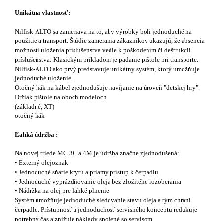
Unikátna vlastnosť:
Nilfisk-ALTO sa zameriava na to, aby výrobky boli jednoduché na
použitie a transport. Štúdie zamerania zákazníkov ukazujú, že absencia
možnosti uloženia príslušenstva vedie k poškodením či deštrukcii
príslušenstva: Klasickým príkladom je padanie pištole pri transporte.
Nilfisk-ALTO ako prvý predstavuje unikátny systém, ktorý umožňuje
jednoduché uloženie.
Otočný hák na kábel zjednodušuje navíjanie na úroveň "detskej hry".
Držiak pištole na oboch modeloch
(základné, XT)
otočný hák
Ľahká údržba :
Na novej triede MC 3C a 4M je údržba značne zjednodušená:
• Externý olejoznak
• Jednoduché sňatie krytu a priamy prístup k čerpadlu
• Jednoduché vyprázdňovanie oleja bez zložitého rozoberania
• Nádržka na olej pre ľahké plnenie
Systém umožňuje jednoduché sledovanie stavu oleja a tým chráni
čerpadlo. Prístupnosť a jednoduchosť servisného konceptu redukuje
potrebný čas a znižuje náklady spojené so servisom.