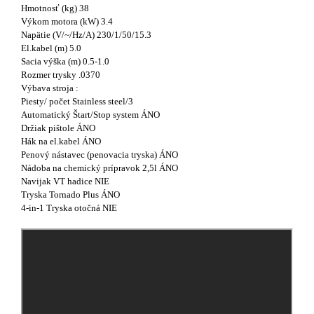
Hmotnosť (kg) 38
Výkom motora (kW) 3.4
Napätie (V/~/Hz/A) 230/1/50/15.3
El.kabel (m) 5.0
Sacia výška (m) 0.5-1.0
Rozmer trysky .0370
Výbava stroja :
Piesty/ počet Stainless steel/3
Automatický Štart/Stop system ÁNO
Držiak pištole ÁNO
Hák na el.kabel ÁNO
Penový nástavec (penovacia tryska) ÁNO
Nádoba na chemický prípravok 2,5l ÁNO
Navijak VT hadice NIE
Tryska Tornado Plus ÁNO
4-in-1 Tryska otočná NIE