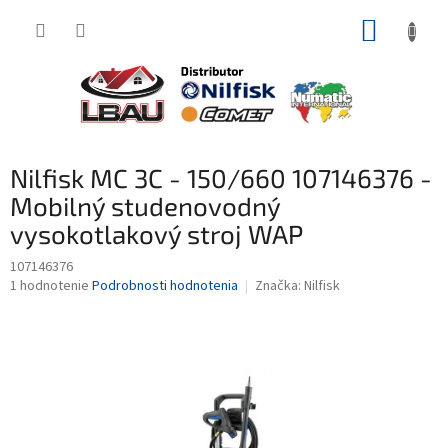
Prejsť
NÁKUP
na
obsah
KOŠÍK
Nilfisk MC 3C - 150/660 107146376 -
Mobilný studenovodný
vysokotlakový stroj WAP
107146376
Priemerné
1 hodnotenie
Podrobnosti hodnotenia
Značka:
Nilfisk
hodnotenie
produktu
je
4,0
z
5
hviezdičiek.