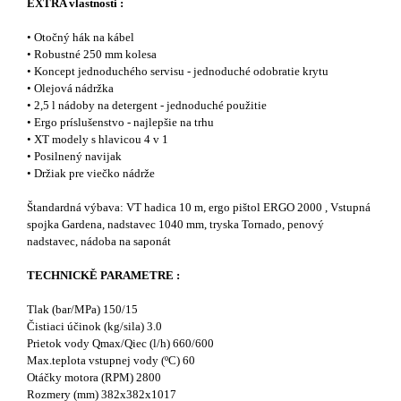
EXTRA vlastnosti :
• Otočný hák na kábel
• Robustné 250 mm kolesa
• Koncept jednoduchého servisu - jednoduché odobratie krytu
• Olejová nádržka
• 2,5 l nádoby na detergent - jednoduché použitie
• Ergo príslušenstvo - najlepšie na trhu
• XT modely s hlavicou 4 v 1
• Posilnený navijak
• Držiak pre viečko nádrže
Štandardná výbava: VT hadica 10 m, ergo pištol ERGO 2000 , Vstupná
spojka Gardena, nadstavec 1040 mm, tryska Tornado, penový
nadstavec, nádoba na saponát
TECHNICKĚ PARAMETRE :
Tlak (bar/MPa) 150/15
Čistiaci účinok (kg/sila) 3.0
Prietok vody Qmax/Qiec (l/h) 660/600
Max.teplota vstupnej vody (ºC) 60
Otáčky motora (RPM) 2800
Rozmery (mm) 382x382x1017