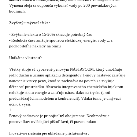
Výmena oleja sa odporúča vykonať vzdy po 200 prevádzkových
hodinách.
Zvýšený umývací efekt :
- Zvýšenie efektu o 15-20% skracuje potrebný čas
- Redukcia času znižuje spotrebu elektrickej energie, vody ... a
pochopiteľne náklady na prácu
Unikátna vlastnosť:
Všetky stroje sú vybavené penovým NÁSTAVCOM, ktorý umožňuje
jednoduchú a účinnú aplikáciu detergentov. Penový nástavec zaisťuje
nanesenie vrstvy peny, ktorá sa zachytáva na povrchu a zvyšuje
účinnosť prostriedku. Absencia integrovaného chemického injektoru
redukuje stratu energie a zaisťuje nárast tlaku na tryske (proti
predchádzajúcim modelom a konkurencii). Vďaka tomu je umývací
účinok vyšší.
1.
Penový nadstavec je pripojiteľný obojstranne. Neobmedzuje
pracovníkov ovládajúci pištoľ ľavú, či pravou rukou
Inovatívne riešenia pre ukladanie príslušenstva :