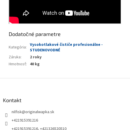
Dodatočné parametre
Vysokotlakové čističe profesionálne -
Kategória
:
STUDENOVODNÉ
Záruka
:
2 roky
Hmotnosť
:
40 kg
Z
á
p
ä
Kontakt
t
nilfisk
@
originalwapka.sk
i
e
+421915391216
+421915391216, +421326520510