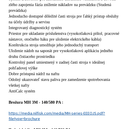
zlého zapojenia fázía zníženie nákladov na prevádzku (Studená
prevádzka)
Jednoducho dostupné dôležité časti stroja pre ľahký prístup obsluhy
na účely údržby a servisu
Integrovaný diagnostický systém
Priestor pre ukladanie príslušenstva (vysokotlaková pištol, pracovné
nástavce, otočného háku pre uloženie elektrického kábla)
Konštrukcia stroja umožňuje jeho jednoduchý transport
Uloženie nádob na saponát pre vysokotlakovú aplikáciu jedného
druhu čistiaceho prostriedku
Kontrolný panel umiestnený v zadnej časti stroja v ideálnej
pohľadovej výške
Dobre prístupná nádrž na naftu
Odolný ukazovateľ stavu paliva pre zamedzenie spotrebovania
všetkej nafty
AntiCalc systém
Brožura MH 3M - 140/580 PA :
https://media.nilfisk.com/media/MH-series-EEEOJS.pdf?
filetype=brochure