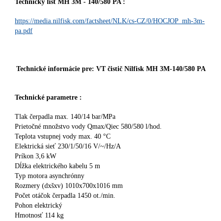
Technický list MH 3M - 140/580 PA :
https://media.nilfisk.com/factsheet/NLK/cs-CZ/0/HOCJOP_mh-3m-
pa.pdf
Technické informácie pre: VT čistič Nilfisk MH 3M-140/580 PA
Technické parametre :
Tlak čerpadla max. 140/14 bar/MPa
Prietočné množstvo vody Qmax/Qiec 580/580 l/hod.
Teplota vstupnej vody max. 40 °C
Elektrická sieť 230/1/50/16 V/~/Hz/A
Príkon 3,6 kW
Dĺžka elektrického kabelu 5 m
Typ motora asynchrónny
Rozmery (dxšxv) 1010x700x1016 mm
Počet otáčok čerpadla 1450 ot./min.
Pohon elektrický
Hmotnosť 114 kg