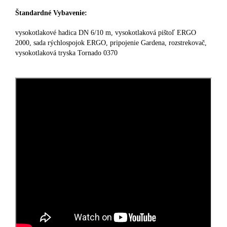
Štandardné Vybavenie:
vysokotlakové hadica DN 6/10 m, vysokotlaková pištoľ ERGO
2000, sada rýchlospojok ERGO, pripojenie Gardena, rozstrekovač,
vysokotlaková tryska Tornado 0370