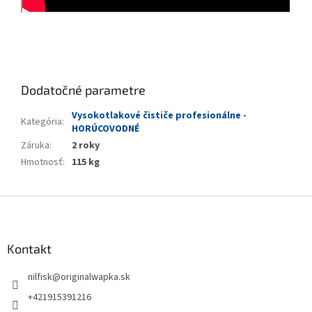
Dodatočné parametre
Vysokotlakové čističe profesionálne -
Kategória
:
HORÚCOVODNÉ
Záruka
:
2 roky
Hmotnosť
:
115 kg
Z
á
p
ä
Kontakt
t
nilfisk
@
originalwapka.sk
i
e
+421915391216