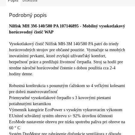
Popis
Diskusia
Podrobný popis
Nilfisk MH 3M-140/580 PA 107146895 - Mobilný vysokotlakový
horúcovodný čistič WAP
Vysokotlakový čistič Nilfisk MH-3M 140/580 PA patrí do triedy
horúcovodných strojov pre občasné pouzitie. Vyznačuje sa mnohých
inovatiními prvkami, ktoré zvyšujú užívateľský komfort,
bezpečnosť práce a predlžujú životnosť čerpadla. Stroj sa hodíi pre
stredne náročné horúcovodné čistenie s dobou použitia cca 2-4
hodiny denne.
Robustná konštrukcia s posunutým ťažiskom so 4 veľkými kolesami
pre dobrú manévrovateľnosť
Priemyselné vysokotlakové čerpadlo s 3 kovovými piestami
potiahnutými keramikou
Výmenník kategórie EcoPower s vysokým vykurovacím výkonom
EUnited schválený systém ohrevu s> 92% úrovňou účinnosti
EcoMode nastavenie ohrevu pre nízku spotrebu paliva pri ohreve na
60 ° C
Systém DuoMotor pre zabránenie disfunkcie ventilátora z dôvodu