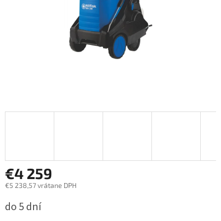
€4 259
€5 238,57 vrátane DPH
Jednotková
do 5 dní
cena: