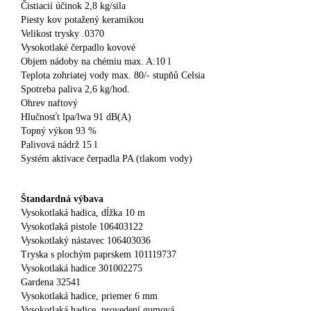
Čistiacií účinok 2,8 kg/sila
Piesty kov potažený keramikou
Velikost trysky .0370
Vysokotlaké čerpadlo kovové
Objem nádoby na chémiu max. A:10 l
Teplota zohriatej vody max. 80/- stupňů Celsia
Spotreba paliva 2,6 kg/hod.
Ohrev naftový
Hlučnosťt lpa/lwa 91 dB(A)
Topný výkon 93 %
Palivová nádrž 15 l
Systém aktivace čerpadla PA (tlakom vody)
Štandardná výbava
Vysokotlaká hadica, dĺžka 10 m
Vysokotlaká pistole 106403122
Vysokotlaký nástavec 106403036
Tryska s plochým paprskem 101119737
Vysokotlaká hadice 301002275
Gardena 32541
Vysokotlaká hadice, priemer 6 mm
Vysokotlaká hadice, provedení gumová