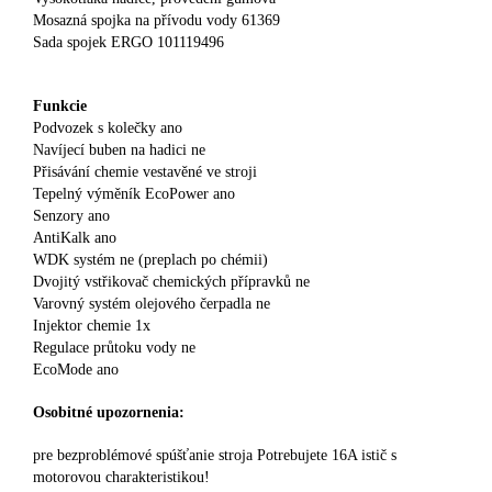
Mosazná spojka na přívodu vody 61369
Sada spojek ERGO 101119496
Funkcie
Podvozek s kolečky ano
Navíjecí buben na hadici ne
Přisávání chemie vestavěné ve stroji
Tepelný výměník EcoPower ano
Senzory ano
AntiKalk ano
WDK systém ne (preplach po chémii)
Dvojitý vstřikovač chemických přípravků ne
Varovný systém olejového čerpadla ne
Injektor chemie 1x
Regulace průtoku vody ne
EcoMode ano
Osobitné upozornenia:
pre bezproblémové spúšťanie stroja Potrebujete 16A istič s
motorovou charakteristikou!