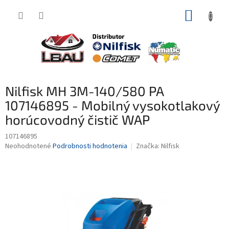
Prejsť
NÁKUP
na
obsah
KOŠÍK
Nilfisk MH 3M-140/580 PA
107146895 - Mobilný vysokotlakový
horúcovodný čistič WAP
107146895
Priemerné
Neohodnotené
Podrobnosti hodnotenia
Značka:
Nilfisk
hodnotenie
produktu
je
0,0
z
5
hviezdičiek.