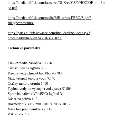
https://media.nilfisk.com/factsheet/NLK/cs-CZ/0/HOCJOP_mh-3m-
pa.pdf
https://media.nilfisk.com/media/MH-series-EEEOJS.pdf?
filetype=brochure
https://parts.nilfisk-advance.com/Includes/Includer.aspx?
download=true&id=24631637458205
Technické parametre :
Tlak čerpadla bar/MPa 160/16
Čistiaci účinok kg/sila 3,6
Prietok vody Qmax/Qiec l/h 770/700
Max. vstupná teplota vody ºC 40
Otáčky motora ot/min 1450
Teplota vody na výstupe (voda/para) ºC 80/---
Spotreba paliva (ΔT=45°C) kg/hod 3,1
Nádrž na palivo l 15
Rozmery d x š x v mm 1010 x 700 x 1016
Váha bez príslušenstva kg 133
Príkon kW 4,7