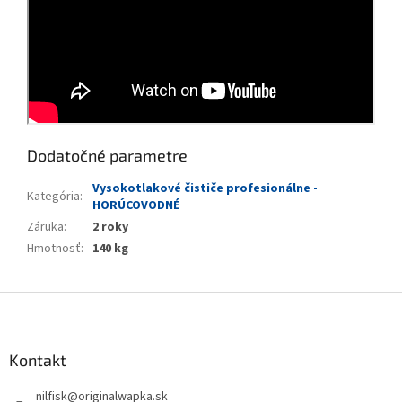
Dodatočné parametre
Vysokotlakové čističe profesionálne -
Kategória
:
HORÚCOVODNÉ
Záruka
:
2 roky
Hmotnosť
:
140 kg
Z
á
p
ä
Kontakt
t
nilfisk
@
originalwapka.sk
i