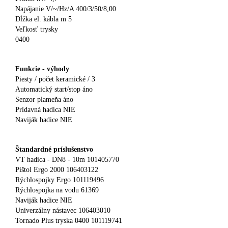
Napájanie V/~/Hz/A 400/3/50/8,00
Dĺžka el. kábla m 5
Veľkosť trysky
0400
Funkcie - výhody
Piesty / počet keramické / 3
Automatický start/stop áno
Senzor plameňa áno
Prídavná hadica NIE
Naviják hadice NIE
Štandardné príslušenstvo
VT hadica - DN8 - 10m 101405770
Pištol Ergo 2000 106403122
Rýchlospojky Ergo 101119496
Rýchlospojka na vodu 61369
Naviják hadice NIE
Univerzálny nástavec 106403010
Tornado Plus tryska 0400 101119741