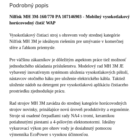
Podrobný popis
Nilfisk MH 3M-160/770 PA 107146903 - Mobilný vysokotlakový
horúcovodný čistič WAP
Vysokotlakový čistiaci stroj s ohrevom vody strednej kategórie
Nilfisk MH 3M je ideálnym riešením pre umývanie v komerčnej
sfére a ľahkom priemysle.
Pre väčšinu zákazníkov je dôležitým aspektom práce tiež možnosť
jednoduchého ukladania príslušenstva. Modelový rad MH 3M JE
vybavený inovatívnym systémom uloženia vysokotlakových pištolí,
nástavcov otočného háku pre uloženie elektrického kábla. Taktiež
uloženie nádob na detergent pre vysokotlakovú aplikáciu čistiaceho
prostriedku zjednodušuje prácu.
Rad strojov MH 3M zavádza do strednej kategórie horúcovodných
strojov novinky, prinášajúce novú úroveň produktivity a ergonómie.
Stroje sú osadené čerpadlami rady NA4 s tromi, keramikou
potiahnutými piestami a 4-pólovým elektomotormi. Ideálny
vykurovací výkon pre ohrev vody je dosiahnutý pomocou
výmenníka EcoPower s vysokou účinnosťou.