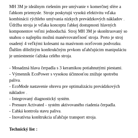
MH 3M je ideálnym riešením pre umývanie v komerčnej sfére a
ľahkom priemysle. Stroje poskytujú vysokú efektivitu vďaka
kombinácii rýchleho umývania nízkych prevádzkových nákladov .
Údržba stroja je vďaka konceptu ľahkej dostupnosti hlavných
komponentov veľmi jednoduchá. Stroj MH 3M je skonštruovaný so
snahou o najlepšiu možnú manévrovateľnosť stroja. Preto je stroj
osadený 4 veľkými kolesami na masívnom oceľovom podvozku.
Ďalším dôležitým konštrukčným prvkom uľahčujúcim manipuláciu
je umiestnenie ťažiska celého stroja.
- Mosadzná hlava čerpadla s 3 keramikou potiahnutými piestami.
- Výmenník EcoPower s vysokou účinnosťou znižuje spotrebu
paliva.
- EcoMode nastavenie ohrevu pre optimalizáciu prevádzkových
nákladov .
- Integrovaný diagnostický systém.
- Pressure Activated - systém aktivovaného riadenia čerpadla.
- Ľahká kontrola stavu paliva.
- Inovatívna konštrukcia uľahčuje transport stroja.
Technický list :