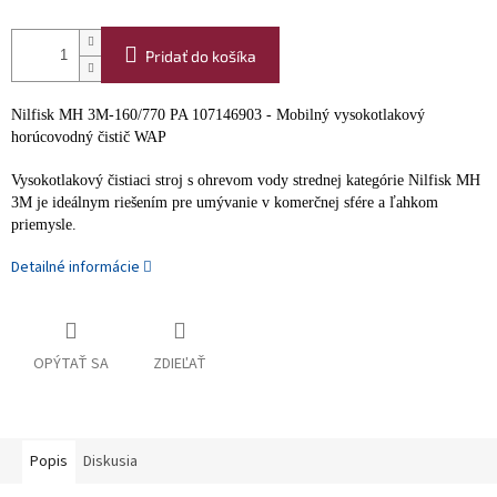
Pridať do košíka
Nilfisk MH 3M-160/770 PA 107146903 - Mobilný vysokotlakový
horúcovodný čistič WAP
Vysokotlakový čistiaci stroj s ohrevom vody strednej kategórie Nilfisk MH
3M je ideálnym riešením pre umývanie v komerčnej sfére a ľahkom
priemysle.
Detailné informácie
OPÝTAŤ SA
ZDIEĽAŤ
Popis
Diskusia