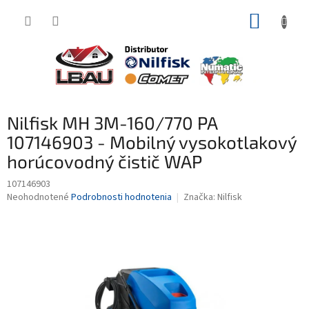
Prejsť
NÁKUP
na
obsah
KOŠÍK
Nilfisk MH 3M-160/770 PA
107146903 - Mobilný vysokotlakový
horúcovodný čistič WAP
107146903
Priemerné
Neohodnotené
Podrobnosti hodnotenia
Značka:
Nilfisk
hodnotenie
produktu
je
0,0
z
5
hviezdičiek.