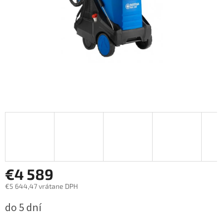
€4 589
€5 644,47 vrátane DPH
Jednotková
do 5 dní
cena: