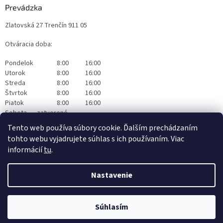
Prevádzka
Zlatovská 27 Trenčín 911 05
Otváracia doba:
Pondelok
8:00
16:00
Utorok
8:00
16:00
Streda
8:00
16:00
Štvrtok
8:00
16:00
Piatok
8:00
16:00
Sobota
zatvorené
Nedeľa
zatvorené
Tento web používa súbory cookie. Ďalším prechádzaním
tohto webu vyjadrujete súhlas s ich používaním. Viac
informácií
tu
.
Nastavenie
Vytvoril Shoptet
|
Realizoval Appgrade
Súhlasím
Copyright 2026
Originalwapka
. Všetky práva vyhradené.
Čistiaca technika Nilfisk Trenčín