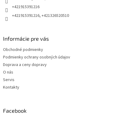
e
+421915391216
+421915391216, +421326520510
Informácie pre vás
Obchodné podmienky
Podmienky ochrany osobných údajov
Doprava a ceny dopravy
O nás
Servis
Kontakty
Facebook