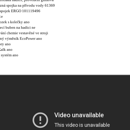
zná spojka na přívodu vody 61369
 spojek ERGO 101119496
ce
zek s kolečky ano
ecí buben na hadici ne
vání chemie vestavěné ve stroji
lný výměník EcoPower ano
ory ano
Kalk ano
systém ano