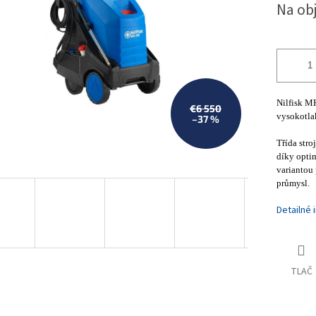
Na ob
iek.
cena:
Nilfisk M
€6 550
vysokotlak
–37 %
Třída str
díky opti
variantou 
průmysl.
Detailné 
TLAČ