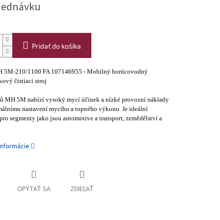
jednávku
Pridať do košíka
H 5M-210/1100 FA 107146955 - Mobilný horúcovodný
ový čistiaci stroj
ojů MH 5M nabízí vysoký mycí účinek a nízké provozní náklady
málnímu nastavení mycího a topného výkonu. Je ideální
pro segmenty jako jsou automotive a transport, zemědělství a
informácie
OPÝTAŤ SA
ZDIEĽAŤ