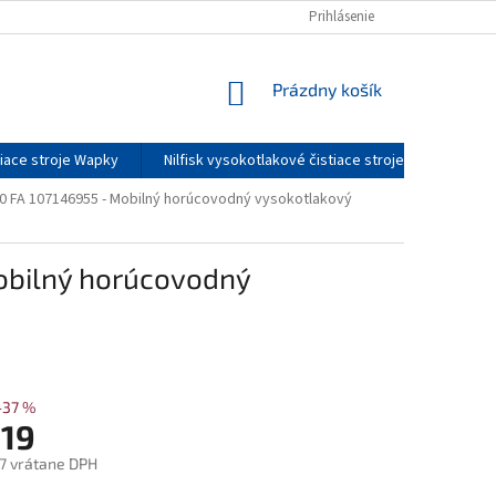
DOPRAVA A CENY DOPRAVY
O NÁS
Prihlásenie
SERVIS
KONTAKTY
NÁKUPNÝ
Prázdny košík
KOŠÍK
tiace stroje Wapky
Nilfisk vysokotlakové čistiace stroje - príslušenst
00 FA 107146955 - Mobilný horúcovodný vysokotlakový
obilný horúcovodný
–37 %
119
7 vrátane DPH
ová