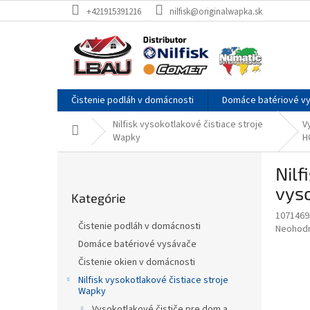
Prejsť
+421915391216
nilfisk@originalwapka.sk
na
obsah
Čistenie podláh v domácnosti
Domáce batériové v
Nilfisk vysokotlakové čistiace stroje
V
Domov
Wapky
H
B
Nil
o
Preskočiť
č
vyso
Kategórie
kategórie
n
1071469
ý
Čistenie podláh v domácnosti
Priemer
Neohod
p
hodnote
Domáce batériové vysávače
a
produkt
Čistenie okien v domácnosti
n
je
e
Nilfisk vysokotlakové čistiace stroje
0,0
Wapky
z
l
5
Vysokotlakové čističe pre dom a