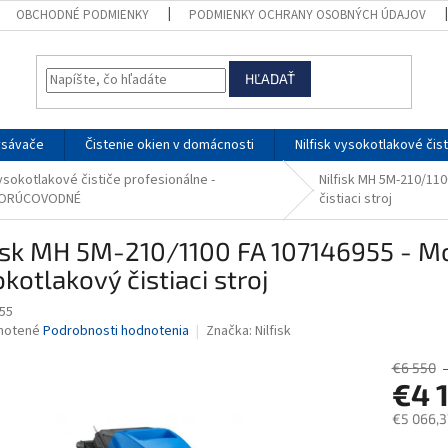
OBCHODNÉ PODMIENKY
PODMIENKY OCHRANY OSOBNÝCH ÚDAJOV
HĽADAŤ
ysávače
Čistenie okien v domácnosti
Nilfisk vysokotlakové čis
ysokotlakové čističe profesionálne -
Nilfisk MH 5M-210/11
ORÚCOVODNÉ
čistiaci stroj
fisk MH 5M-210/1100 FA 107146955 - M
kotlakový čistiaci stroj
55
né
notené
Podrobnosti hodnotenia
Značka:
Nilfisk
nie
u
€6 550
€4 
€5 066,3
Jednotk