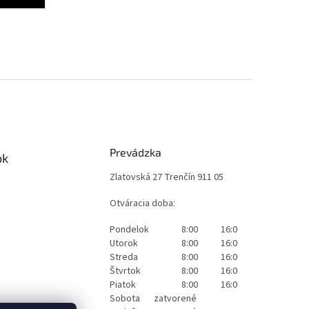
Prevádzka
ok
Zlatovská 27 Trenčín 911 05
Otváracia doba:
Pondelok
8:00
16:00
Utorok
8:00
16:00
Streda
8:00
16:00
Štvrtok
8:00
16:00
Piatok
8:00
16:00
Sobota
zatvorené