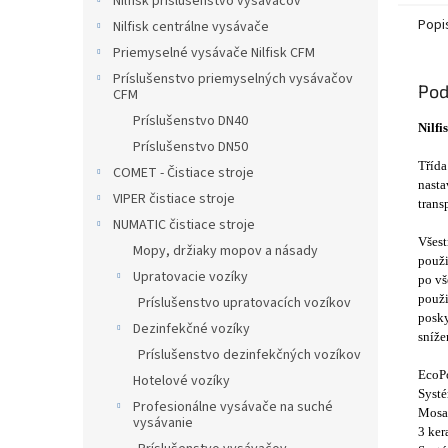
Nilfisk príslušenstvo vysávačov
Popi
Nilfisk centrálne vysávače
Priemyselné vysávače Nilfisk CFM
Príslušenstvo priemyselných vysávačov
Pod
CFM
Príslušenstvo DN40
Nilf
Príslušenstvo DN50
Třída
COMET - Čistiace stroje
nasta
VIPER čistiace stroje
trans
NUMATIC čistiace stroje
Všest
Mopy, držiaky mopov a násady
použi
Upratovacie vozíky
po vš
použi
Príslušenstvo upratovacích vozíkov
posky
Dezinfekčné vozíky
sníže
Príslušenstvo dezinfekčných vozíkov
EcoP
Hotelové vozíky
Systé
Profesionálne vysávače na suché
Mosaz
vysávanie
3 ker