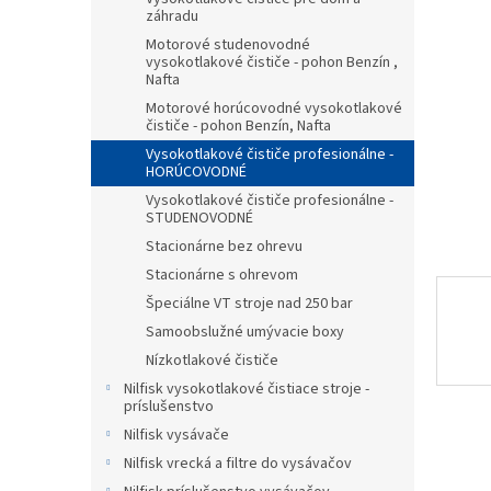
záhradu
hviezdič
Motorové studenovodné
vysokotlakové čističe - pohon Benzín ,
Nafta
Motorové horúcovodné vysokotlakové
čističe - pohon Benzín, Nafta
Vysokotlakové čističe profesionálne -
HORÚCOVODNÉ
Vysokotlakové čističe profesionálne -
STUDENOVODNÉ
Stacionárne bez ohrevu
Stacionárne s ohrevom
Špeciálne VT stroje nad 250 bar
Samoobslužné umývacie boxy
Nízkotlakové čističe
Nilfisk vysokotlakové čistiace stroje -
príslušenstvo
Nilfisk vysávače
Nilfisk vrecká a filtre do vysávačov