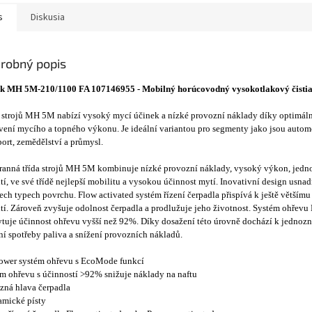
s
Diskusia
robný popis
isk MH 5M-210/1100 FA 107146955 - Mobilný horúcovodný vysokotlakový čistiac
 strojů MH 5M nabízí vysoký mycí účinek a nízké provozní náklady díky optimál
vení mycího a topného výkonu. Je ideální variantou pro segmenty jako jsou autom
port, zemědělství a průmysl.
ranná třída strojů MH 5M kombinuje nízké provozní náklady, vysoký výkon, jedn
tí, ve své třídě nejlepší mobilitu a vysokou účinnost mytí. Inovativní design usn
ech typech povrchu. Flow activated systém řízení čerpadla přispívá k ještě větším
tí. Zároveň zvyšuje odolnost čerpadla a prodlužuje jeho životnost. Systém ohřev
tuje účinnost ohřevu vyšší než 92%. Díky dosažení této úrovně dochází k jedno
ní spotřeby paliva a snížení provozních nákladů.
ower systém ohřevu s EcoMode funkcí
m ohřevu s účinností >92% snižuje náklady na naftu
ná hlava čerpadla
amické písty