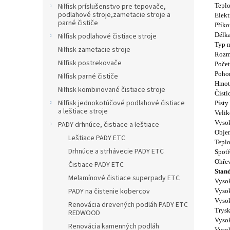
Nilfisk príslušenstvo pre tepovače,
Teplo
podlahové stroje,zametacie stroje a
Elekt
parné čističe
Příko
Délka
Nilfisk podlahové čistiace stroje
Typ 
Nilfisk zametacie stroje
Rozm
Nilfisk postrekovače
Počet
Pohon
Nilfisk parné čističe
Hmot
Nilfisk kombinované čistiace stroje
Čisti
Nilfisk jednokotúčové podlahové čistiace
Písty
a leštiace stroje
Velik
Vysok
PADY drhnúce, čistiace a leštiace
Obje
Leštiace PADY ETC
Teplo
Drhnúce a strhávecie PADY ETC
Spotř
Ohřev
Čistiace PADY ETC
Stan
Melamínové čistiace superpady ETC
Vysok
PADY na čistenie kobercov
Vysok
Vyso
Renovácia drevených podláh PADY ETC
Trys
REDWOOD
Vysok
Renovácia kamenných podláh
Vysok