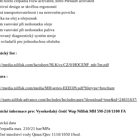
m řízení čerpadla Flow activated, nebo Pressure activated
tivní design se skvělou ergonomií
á transportovatelnost i na nerovném povrchu
ka na olej a olejoznak
m varování při nedostatku oleje
m varování při nedostatku paliva
rovaný diagnostický systém stroje
 ovladačů pro jednoduchou obsluhu
ický list :
s://media.nilfisk.com/factsheet/NLK/cs-CZ/0/HOCENP_mh-5m.pdf
ura :
://media.nilfisk.com/media/MH-series-EEEOJS.pdf?filetype=brochure
://parts.nilfisk-advance.com/Includes/Includer.aspx?download=true&id=2463163
nické informace pro: Vysokotlaký čistič Wap Nilfisk MH 5M-210/1100 FA
ická data
čerpadla max. 210/21 bar/MPa
čné množství vody Qmax/Qiec 1110/1050 l/hod.