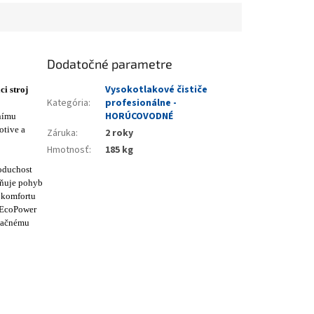
Dodatočné parametre
Vysokotlakové čističe
i stroj
Kategória
:
profesionálne -
HORÚCOVODNÉ
nímu
otive a
Záruka
:
2 roky
Hmotnosť
:
185 kg
oduchost
adňuje pohyb
u komfortu
u EcoPower
značnému