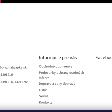
Informácie pre vás
Facebo
Obchodné podmienky
@
originalwapka.sk
Podmienky ochrany osobných
15391216
údajov
15391216, +4213265
Doprava a ceny dopravy
O nás
Servis
Kontakty