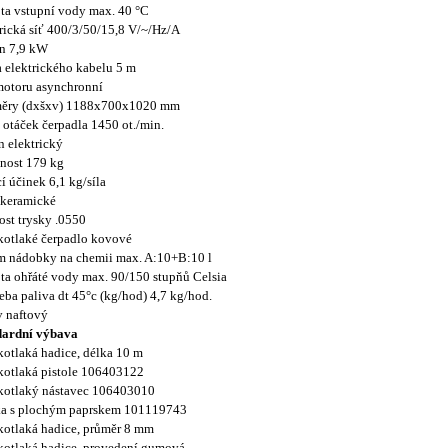
ta vstupní vody max. 40 °C
rická síť 400/3/50/15,8 V/~/Hz/A
n 7,9 kW
 elektrického kabelu 5 m
motoru asynchronní
ěry (dxšxv) 1188x700x1020 mm
 otáček čerpadla 1450 ot./min.
 elektrický
nost 179 kg
cí účinek 6,1 kg/síla
 keramické
ost trysky .0550
otlaké čerpadlo kovové
m nádobky na chemii max. A:10+B:10 l
ta ohřáté vody max. 90/150 stupňů Celsia
eba paliva dt 45°c (kg/hod) 4,7 kg/hod.
 naftový
dardní výbava
otlaká hadice, délka 10 m
otlaká pistole 106403122
kotlaký nástavec 106403010
ka s plochým paprskem 101119743
otlaká hadice, průměr 8 mm
otlaká hadice, provedení gumová