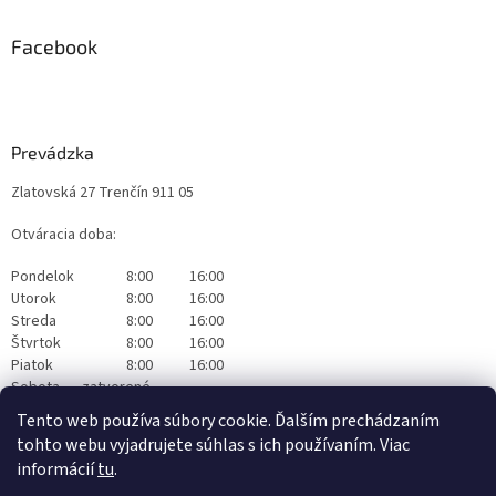
Facebook
Prevádzka
Zlatovská 27 Trenčín 911 05
Otváracia doba:
Pondelok
8:00
16:00
Utorok
8:00
16:00
Streda
8:00
16:00
Štvrtok
8:00
16:00
Piatok
8:00
16:00
Sobota
zatvorené
Nedeľa
zatvorené
Tento web používa súbory cookie. Ďalším prechádzaním
tohto webu vyjadrujete súhlas s ich používaním. Viac
informácií
tu
.