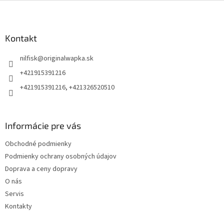
Z
á
p
ä
Kontakt
t
nilfisk
@
originalwapka.sk
i
e
+421915391216
+421915391216, +421326520510
Informácie pre vás
Obchodné podmienky
Podmienky ochrany osobných údajov
Doprava a ceny dopravy
O nás
Servis
Kontakty