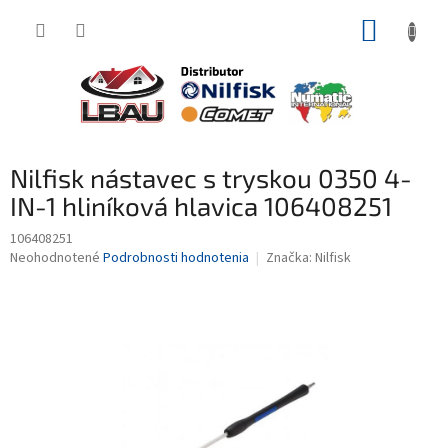
Prejsť
NÁKUP
na
obsah
KOŠÍK
Nilfisk nástavec s tryskou 0350 4-
IN-1 hliníková hlavica 106408251
106408251
Priemerné
Neohodnotené
Podrobnosti hodnotenia
Značka:
Nilfisk
hodnotenie
produktu
je
0,0
z
5
hviezdičiek.