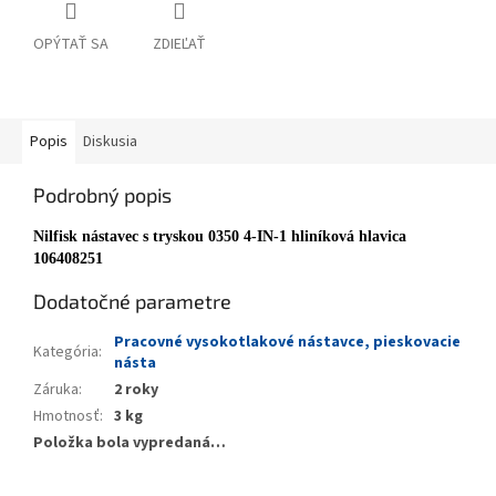
OPÝTAŤ SA
ZDIEĽAŤ
Popis
Diskusia
Podrobný popis
Nilfisk nástavec s tryskou 0350 4-IN-1 hliníková hlavica
106408251
Dodatočné parametre
Pracovné vysokotlakové nástavce, pieskovacie
Kategória
:
násta
Záruka
:
2 roky
Hmotnosť
:
3 kg
Položka bola vypredaná…