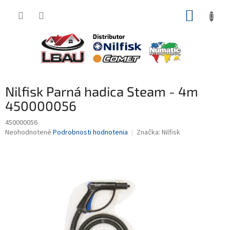
Prejsť
NÁKUP
na
obsah
KOŠÍK
Nilfisk Parná hadica Steam - 4m
450000056
450000056
Priemerné
Neohodnotené
Podrobnosti hodnotenia
Značka:
Nilfisk
hodnotenie
produktu
je
0,0
z
5
hviezdičiek.