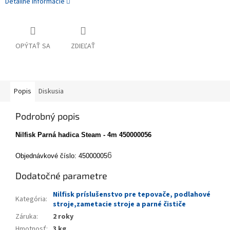
Detailné informácie
OPÝTAŤ SA
ZDIEĽAŤ
Popis
Diskusia
Podrobný popis
Nilfisk Parná hadica Steam - 4m 450000056
6
Objednávkové číslo: 45000005
Dodatočné parametre
Nilfisk príslušenstvo pre tepovače, podlahové
Kategória
:
stroje,zametacie stroje a parné čističe
Záruka
:
2 roky
Hmotnosť
:
3 kg