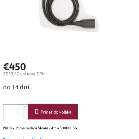
€450
€553,50 vrátane DPH
Jednotková
do 14 dní
cena:
Pridať do košíka
Nilfisk Parná hadica Steam - 4m 450000056