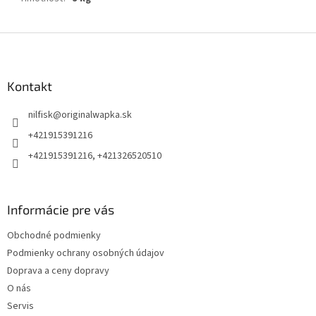
Z
á
p
ä
Kontakt
t
nilfisk
@
originalwapka.sk
i
e
+421915391216
+421915391216, +421326520510
Informácie pre vás
Obchodné podmienky
Podmienky ochrany osobných údajov
Doprava a ceny dopravy
O nás
Servis