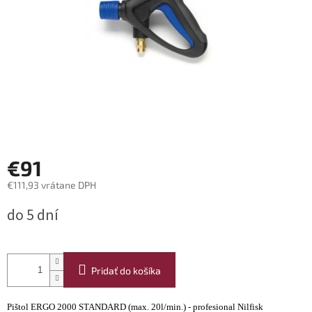
€91
€111,93 vrátane DPH
Jednotková
do 5 dní
cena:
Pridať do košíka
Pištol ERGO 2000 STANDARD (max. 20l/min.) - profesional Nilfisk