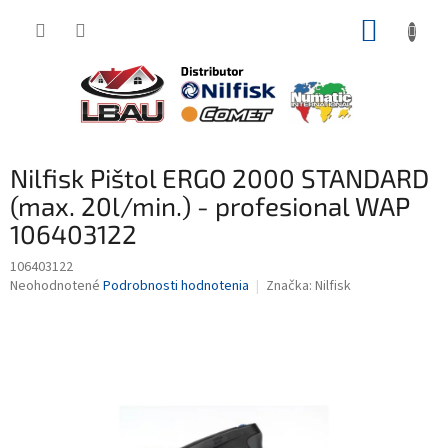
Prejsť
NÁKUP
na
obsah
KOŠÍK
Nilfisk Pištol ERGO 2000 STANDARD
(max. 20l/min.) - profesional WAP
106403122
106403122
Priemerné
Neohodnotené
Podrobnosti hodnotenia
Značka:
Nilfisk
hodnotenie
produktu
je
0,0
z
5
hviezdičiek.