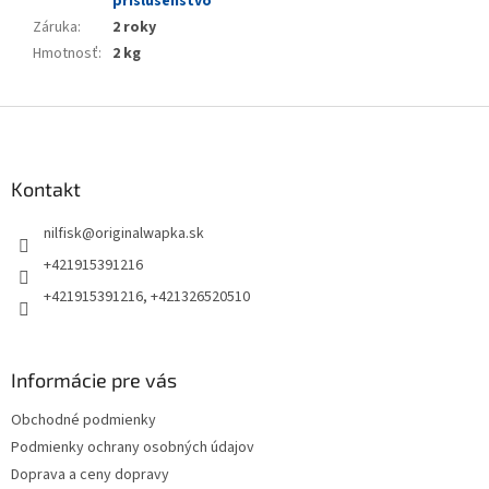
príslušenstvo
Záruka
:
2 roky
Hmotnosť
:
2 kg
Z
á
p
ä
Kontakt
t
nilfisk
@
originalwapka.sk
i
e
+421915391216
+421915391216, +421326520510
Informácie pre vás
Obchodné podmienky
Podmienky ochrany osobných údajov
Doprava a ceny dopravy