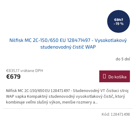
€847
–19 %
Nilfisk MC 2C-150/650 EU 128471497 - Vysokotlakový
studenovodný čistič WAP
do 5 dní
€835,17 vrátane DPH
€679
Do košíka
Nilfisk MC 2C-150/650 EU 128471497 - Studenovodný VT čistiaci stroj
WAP vapka Kompaktný studenovodný vysokotlakový čistič, ktorý
kombinuje veľmi slušný výkon, menšie rozmery a...
Kód:
128471498