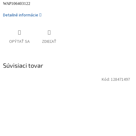
WAP106403122
Detailné informácie
OPÝTAŤ SA
ZDIEĽAŤ
Súvisiaci tovar
Kód:
128471497