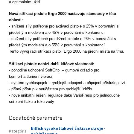
a optimálním užití
Nová stříkací pistole Ergo 2000 nastavuje standardy v této
oblasti:
- snížení síly potřebné pro aktivaci pistole o 25% v porovnání s
předešlým modelem a o 45% v porovnání s konkurencí
- snížení síly potřebné pro držení pistole o 26% v porovnání s
předešlým modelem a o 55% v porovnání s konkurencí
Tento vývoj řadí stříkací pistoli Ergo 2000 na přední místa na trhu.
Stříkací pistole nabízí další klíčové vlastnosti:
- pohodlné uchopení SoftGrip – gumové držadlo pro
komfort a tlumení vibrací
- systém rychlospojek – rychlejší odpojení a připojení příslušenství
- přímý přístup k součástem pro rychlejší údržbu
- nové unikátní řešení regulace tlaku VarioPress pro jednoduché
seřízení tlaku a toku vody
Dodatočné parametre
Nilfisk vysokotlakové čistiace stroje -
Kategória
: