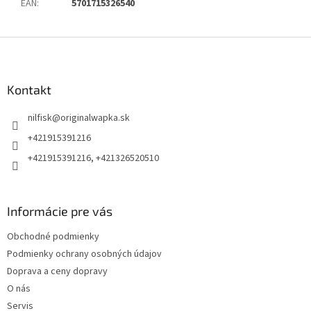
EAN
:
5701715326540
Z
á
p
ä
Kontakt
t
nilfisk
@
originalwapka.sk
i
e
+421915391216
+421915391216, +421326520510
Informácie pre vás
Obchodné podmienky
Podmienky ochrany osobných údajov
Doprava a ceny dopravy
O nás
Servis