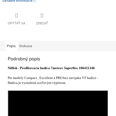
Detailné informácie
OPÝTAŤ SA
ZDIEĽAŤ
Popis
Diskusia
Podrobný popis
Nilfisk - Predlžovacia hadica 7metrov Superflex 106411346
Pre modely Compact , Excellent a PRO bez navijaka VT hadice -
Hadica je vyztužená oceľovým výpletom