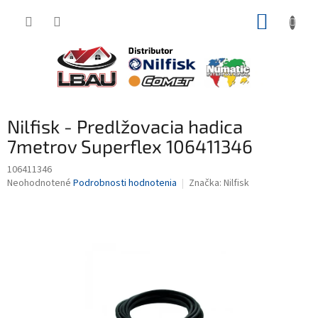
Prejsť
NÁKUP
na
obsah
KOŠÍK
Nilfisk - Predlžovacia hadica
7metrov Superflex 106411346
106411346
Priemerné
Neohodnotené
Podrobnosti hodnotenia
Značka:
Nilfisk
hodnotenie
produktu
je
0,0
z
5
hviezdičiek.