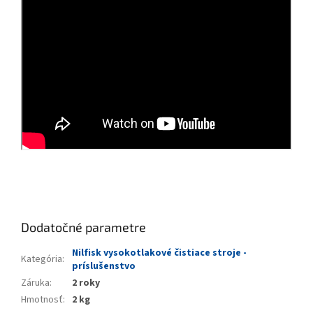
Dodatočné parametre
Nilfisk vysokotlakové čistiace stroje -
Kategória
:
príslušenstvo
Záruka
:
2 roky
Hmotnosť
:
2 kg