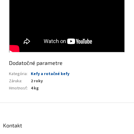
Dodatočné parametre
Kategória
:
Kefy a rotačné kefy
Záruka
:
2 roky
Hmotnosť
:
4 kg
Z
á
p
ä
Kontakt
t