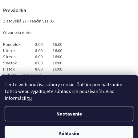
Prevádzka
Zlatovská 27 Trenčín 911 05
Otváracia doba:
Pondelok
8:00
16:00
Utorok
8:00
16:00
Streda
8:00
16:00
Štvrtok
8:00
16:00
Piatok
8:00
16:00
Sobota
zatvorené
Nedeľa
zatvorené
Tento web používa súbory cookie. Ďalším prechádzaním
tohto webu vyjadrujete súhlas s ich používaním. Viac
informácií
tu
.
Nastavenie
Vytvoril Shoptet
|
Realizoval Appgrade
Súhlasím
Copyright 2026
Originalwapka
. Všetky práva vyhradené.
Čistiaca technika Nilfisk Trenčín