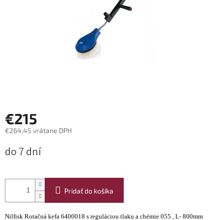
€215
€264,45 vrátane DPH
Jednotková
do 7 dní
cena:
Pridať do košíka
Nilfisk Rotačná kefa 6400018 s reguláciou tlaku a chémie 055 , L- 800mm