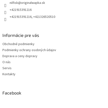
nilfisk
@
originalwapka.sk
i
e
+421915391216
+421915391216, +421326520510
Informácie pre vás
Obchodné podmienky
Podmienky ochrany osobných údajov
Doprava a ceny dopravy
O nás
Servis
Kontakty
Facebook