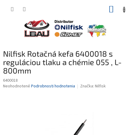
Prejsť
NÁKUP
na
obsah
KOŠÍK
Nilfisk Rotačná kefa 6400018 s
reguláciou tlaku a chémie 055 , L-
800mm
6400018
Priemerné
Neohodnotené
Podrobnosti hodnotenia
Značka:
Nilfisk
hodnotenie
produktu
je
0,0
z
5
hviezdičiek.