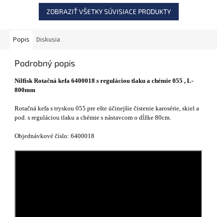
ZOBRAZIŤ VŠETKY SÚVISIACE PRODUKTY
Popis
Diskusia
Podrobný popis
Nilfisk Rotačná kefa 6400018 s reguláciou tlaku a chémie 055 , L-
800mm
Rotačná kefa s tryskou 055 pre ešte účinejšie čistenie karosérie, skiel a
pod. s reguláciou tlaku a chémie s nástavcom o dĺžke 80cm.
Objednávkové číslo: 6400018