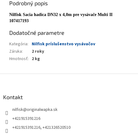
Podrobný popis
Nilfisk Sacia hadica DN32 x 4,0m pre vysávače Multi II
107417193
Dodatočné parametre
Kategória
:
Nilfisk príslušenstvo vysávačov
Záruka
:
2 roky
Hmotnosť
:
2 kg
Z
á
p
ä
Kontakt
t
nilfisk
@
originalwapka.sk
i
e
+421915391216
+421915391216, +421326520510