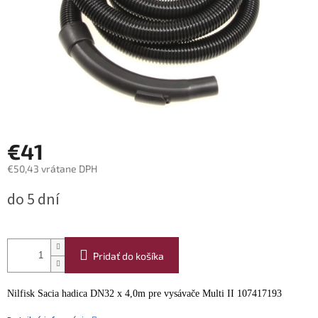
€41
€50,43 vrátane DPH
Jednotková
do 5 dní
cena:
Pridať do košíka
Nilfisk Sacia hadica DN32 x 4,0m pre vysávače Multi II 107417193