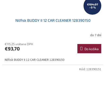
€104,07
–9 %
Nilfisk BUDDY II 12 CAR CLEANER 128390150
do 7 dní
€115,25 vrátane DPH
€93,70
Do košíka
Nilfisk BUDDY II 12 CAR CLEANER 128390150
Kód:
128390151