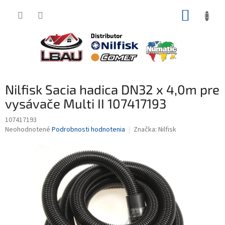
Prejsť
NÁKUP
na
obsah
KOŠÍK
Nilfisk Sacia hadica DN32 x 4,0m pre
vysávače Multi II 107417193
107417193
Priemerné
Neohodnotené
Podrobnosti hodnotenia
Značka:
Nilfisk
hodnotenie
produktu
je
0,0
z
5
hviezdičiek.