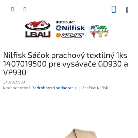
Prejsť
NÁKUP
na
obsah
KOŠÍK
Nilfisk Sáčok prachový textilný 1ks
1407019500 pre vysávače GD930 a
VP930
1407019500
Priemerné
Neohodnotené
Podrobnosti hodnotenia
Značka:
Nilfisk
hodnotenie
produktu
je
0,0
z
5
hviezdičiek.