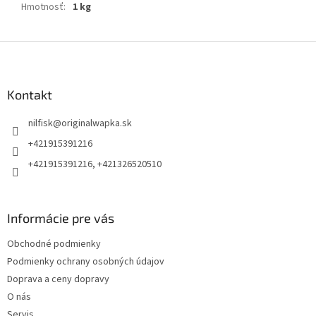
Hmotnosť
:
1 kg
Z
á
p
ä
Kontakt
t
nilfisk
@
originalwapka.sk
i
e
+421915391216
+421915391216, +421326520510
Informácie pre vás
Obchodné podmienky
Podmienky ochrany osobných údajov
Doprava a ceny dopravy
O nás
Servis