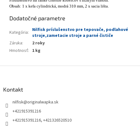
Príslušenstvo na ľahké čistenie kobercov s nízkym vlasom.
Obsah: 1 x kefa cylindrická, modrá 310 mm, 2 x sacia lišta.
Dodatočné parametre
Nilfisk príslušenstvo pre tepovače, podlahové
Kategória
:
stroje,zametacie stroje a parné čističe
Záruka
:
2 roky
Hmotnosť
:
1 kg
Z
á
p
ä
Kontakt
t
nilfisk
@
originalwapka.sk
i
e
+421915391216
+421915391216, +421326520510