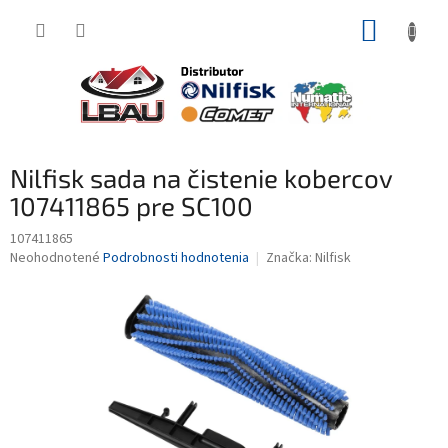
Prejsť
NÁKUP
na
obsah
KOŠÍK
Nilfisk sada na čistenie kobercov
107411865 pre SC100
107411865
Priemerné
Neohodnotené
Podrobnosti hodnotenia
Značka:
Nilfisk
hodnotenie
produktu
je
0,0
z
5
hviezdičiek.