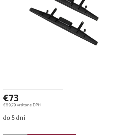
€73
€89,79 vrátane DPH
Jednotková
do 5 dní
cena: