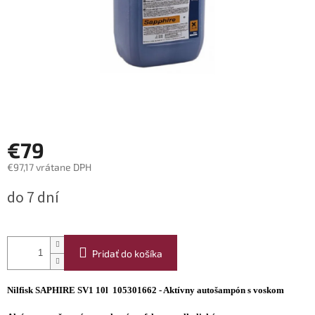
€79
€97,17 vrátane DPH
Jednotková
do 7 dní
cena:
Pridať do košíka
Nilfisk SAPHIRE SV1 10l 105301662 - Aktívny autošampón s voskom