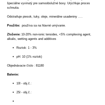
špeciálne vyvinutý pre samoobslužné boxy. Urýchluje proces
schnutia.
Odstraňuje piesok, tuky, oleje, minerálne usadeniny .....
Použitie:
používa sa na hlavné umývanie.
Zloženie:
10-20% non-ionic tensides, <5% complexing agent,
alkalis, wetting agents and additives
Roztok: 1 - 3%
pH: 10 (1% roztok)
Objednávacie číslo : 81180
Balenie:
10l - obj.č.:
25l - obj.č.: