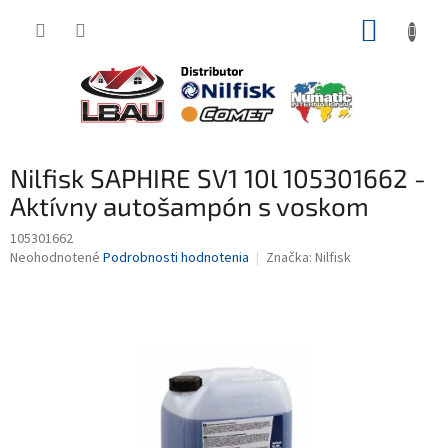
Prejsť
NÁKUP
na
obsah
KOŠÍK
Nilfisk SAPHIRE SV1 10l 105301662 -
Aktívny autošampón s voskom
105301662
Priemerné
Neohodnotené
Podrobnosti hodnotenia
Značka:
Nilfisk
hodnotenie
produktu
je
0,0
z
5
hviezdičiek.