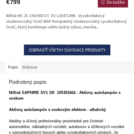
€799
Do košíka
Nilfisk MC 2C-150/650 XT EU 128471498 - Vysokotlakový
studenovodný čistič WAP Kompaktný studenovodný vysokotlakový
čistič, ktorý kombinuje veľmi slušný výkon, menšie...
ZOBRAZIŤ VŠETKY SÚVISIACE PRODUKTY
Popis
Diskusia
Podrobný popis
Nilfisk SAPHIRE SV1 10l 105301662 - Aktívny autošampón s
voskom
Aktívny autošampón s voskovým efektom - alkalický
Ideálny a účinný profesionálny prostriedok pre čistenie
automobilov, nákladných vozidiel, autobusov a úžitkových vozidiel
v samoobslužných boxoch alebo vysokotlakových strojoch. Je