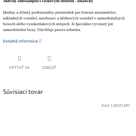
Aktívny autošampón s voskovým efektom - alkalický
Ideálny a účinný profesionálny prostriedok pre čistenie automobilov,
nákladných vozidiel, autobusov a úžitkových vozidiel v samoobslužných
boxoch alebo vysokotlakových strojoch. Je špeciálne vyvinutý pre
samoobslužné boxy. Urýchluje proces schnutia.
Detailné informácie
OPÝTAŤ SA
ZDIEĽAŤ
Súvisiaci tovar
Kód:
128471497