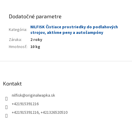
Dodatočné parametre
NILFISK Čistiace prostriedky do podlahových
Kategória
:
strojov, aktívne peny a autošampóny
Záruka
:
2 roky
Hmotnosť
:
10 kg
Z
á
p
ä
Kontakt
t
nilfisk
@
originalwapka.sk
i
e
+421915391216
+421915391216, +421326520510