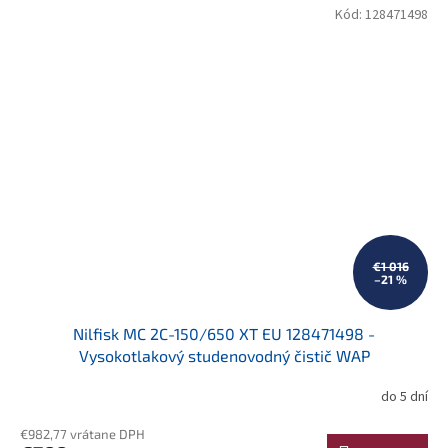
Kód:
128471498
€1 016
–21 %
Nilfisk MC 2C-150/650 XT EU 128471498 -
Vysokotlakový studenovodný čistič WAP
do 5 dní
€982,77 vrátane DPH