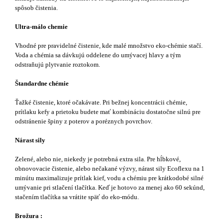
spôsob čistenia.
Ultra-málo chemie
Vhodné pre pravidelné čistenie, kde malé množstvo eko-chémie stačí.
Voda a chémia sa dávkujú oddelene do umývacej hlavy a tým
odstraňujú plytvanie roztokom.
Štandardne chémie
Ťažké čistenie, ktoré očakávate. Pri bežnej koncentrácii chémie,
prítlaku kefy a prietoku budete mať kombináciu dostatočne silnú pre
odstránenie špiny z poterov a poréznych povrchov.
Nárast sily
Zelené, alebo nie, niekedy je potrebná extra sila. Pre hĺbkové,
obnovovacie čistenie, alebo nečakané výzvy, nárast sily Ecoflexu na 1
minútu maximalizuje prítlak kief, vodu a chémiu pre krátkodobé silné
umývanie pri stlačení tlačítka. Keď je hotovo za menej ako 60 sekúnd,
stačením tlačítka sa vrátite späť do eko-módu.
Brožura :