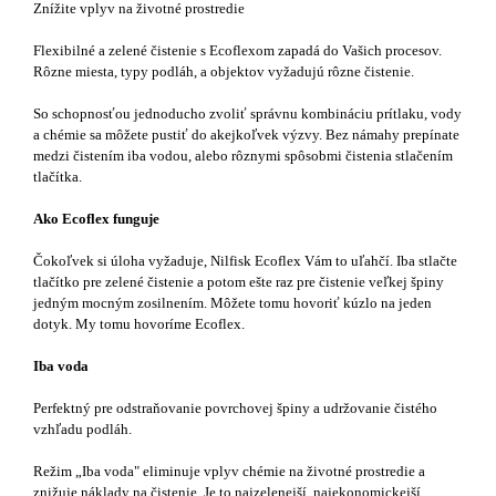
Znížite vplyv na životné prostredie
Flexibilné a zelené čistenie s Ecoflexom zapadá do Vašich procesov.
Rôzne miesta, typy podláh, a objektov vyžadujú rôzne čistenie.
So schopnosťou jednoducho zvoliť správnu kombináciu prítlaku, vody
a chémie sa môžete pustiť do akejkoľvek výzvy. Bez námahy prepínate
medzi čistením iba vodou, alebo rôznymi spôsobmi čistenia stlačením
tlačítka.
Ako Ecoflex funguje
Čokoľvek si úloha vyžaduje, Nilfisk Ecoflex Vám to uľahčí. Iba stlačte
tlačítko pre zelené čistenie a potom ešte raz pre čistenie veľkej špiny
jedným mocným zosilnením. Môžete tomu hovoriť kúzlo na jeden
dotyk. My tomu hovoríme Ecoflex.
Iba voda
Perfektný pre odstraňovanie povrchovej špiny a udržovanie čistého
vzhľadu podláh.
Režim „Iba voda" eliminuje vplyv chémie na životné prostredie a
znižuje náklady na čistenie. Je to najzelenejší, najekonomickejší