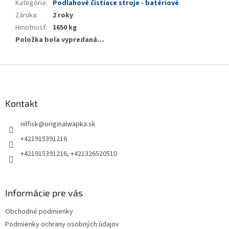
Kategória
:
Podlahové čistiace stroje - batériové
Záruka
:
2 roky
Hmotnosť
:
1650 kg
Položka bola vypredaná…
Z
á
p
ä
Kontakt
t
nilfisk
@
originalwapka.sk
i
e
+421915391216
+421915391216, +421326520510
Informácie pre vás
Obchodné podmienky
Podmienky ochrany osobných údajov