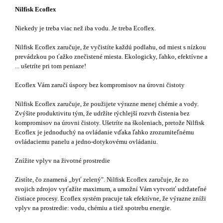
Nilfisk Ecoflex
Niekedy je treba viac než iba vodu. Je treba Ecoflex.
Nilfisk Ecoflex zaručuje, že vyčistíte každú podlahu, od miest s nízkou
prevádzkou po ťažko znečistené miesta. Ekologicky, ľahko, efektívne a
... ušetríte pri tom peniaze!
Ecoflex Vám zaručí úspory bez kompromisov na úrovni čistoty
Nilfisk Ecoflex zaručuje, že použijete výrazne menej chémie a vody.
Zvýšite produktivitu tým, že udržíte rýchlejší rozvrh čistenia bez
kompromisov na úrovni čistoty. Ušetríte na školeniach, pretože Nilfisk
Ecoflex je jednoduchý na ovládanie vďaka ľahko zrozumiteľnému
ovládaciemu panelu a jedno-dotykovému ovládaniu.
Znížite vplyv na životné prostredie
Zistíte, čo znamená „byť zelený". Nilfisk Ecoflex zaručuje, že zo
svojich zdrojov vyťažíte maximum, a umožní Vám vytvoriť udržateľné
čistiace procesy. Ecoflex systém pracuje tak efektívne, že výrazne zníži
vplyv na prostredie: vodu, chémiu a tiež spotrebu energie.