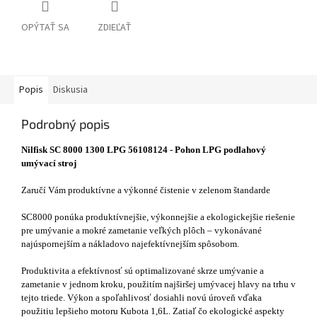
OPÝTAŤ SA
ZDIEĽAŤ
Popis
Diskusia
Podrobný popis
Nilfisk SC 8000 1300 LPG 56108124 - Pohon LPG podlahový
umývací stroj
Zaručí Vám produktívne a výkonné čistenie v zelenom štandarde
SC8000 ponúka produktívnejšie, výkonnejšie a ekologickejšie riešenie
pre umývanie a mokré zametanie veľkých plôch – vykonávané
najúspornejším a nákladovo najefektívnejším spôsobom.
Produktivita a efektívnosť sú optimalizované skrze umývanie a
zametanie v jednom kroku, použitím najširšej umývacej hlavy na trhu v
tejto triede. Výkon a spoľahlivosť dosiahli novú úroveň vďaka
použitiu lepšieho motoru Kubota 1,6L. Zatiaľ čo ekologické aspekty