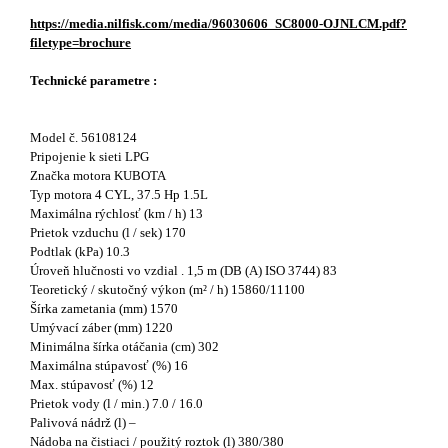
https://media.nilfisk.com/media/96030606_SC8000-OJNLCM.pdf?
filetype=brochure
Technické parametre :
Model č. 56108124
Pripojenie k sieti LPG
Značka motora KUBOTA
Typ motora 4 CYL, 37.5 Hp 1.5L
Maximálna rýchlosť (km / h) 13
Prietok vzduchu (l / sek) 170
Podtlak (kPa) 10.3
Úroveň hlučnosti vo vzdial . 1,5 m (DB (A) ISO 3744) 83
Teoretický / skutočný výkon (m² / h) 15860/11100
Šírka zametania (mm) 1570
Umývací záber (mm) 1220
Minimálna šírka otáčania (cm) 302
Maximálna stúpavosť (%) 16
Max. stúpavosť (%) 12
Prietok vody (l / min.) 7.0 / 16.0
Palivová nádrž (l) –
Nádoba na čistiaci / použitý roztok (l) 380/380