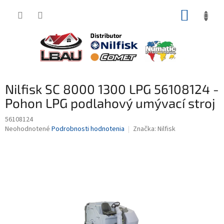
Prejsť
NÁKUP
na
obsah
KOŠÍK
Nilfisk SC 8000 1300 LPG 56108124 -
Pohon LPG podlahový umývací stroj
56108124
Priemerné
Neohodnotené
Podrobnosti hodnotenia
Značka:
Nilfisk
hodnotenie
produktu
je
0,0
z
5
hviezdičiek.