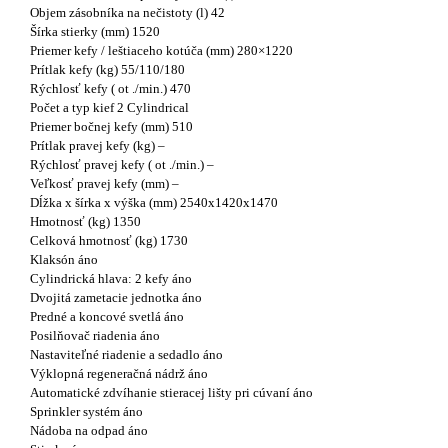
Objem zásobníka na nečistoty (l) 42
Šírka stierky (mm) 1520
Priemer kefy / leštiaceho kotúča (mm) 280×1220
Prítlak kefy (kg) 55/110/180
Rýchlosť kefy ( ot ./min.) 470
Počet a typ kief 2 Cylindrical
Priemer bočnej kefy (mm) 510
Prítlak pravej kefy (kg) –
Rýchlosť pravej kefy ( ot ./min.) –
Veľkosť pravej kefy (mm) –
Dĺžka x šírka x výška (mm) 2540x1420x1470
Hmotnosť (kg) 1350
Celková hmotnosť (kg) 1730
Klaksón áno
Cylindrická hlava: 2 kefy áno
Dvojitá zametacie jednotka áno
Predné a koncové svetlá áno
Posilňovač riadenia áno
Nastaviteľné riadenie a sedadlo áno
Výklopná regeneračná nádrž áno
Automatické zdvíhanie stieracej lišty pri cúvaní áno
Sprinkler systém áno
Nádoba na odpad áno