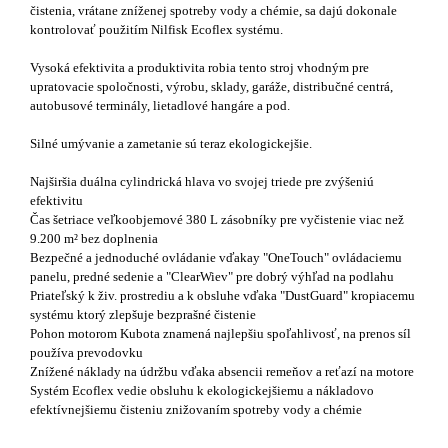
čistenia, vrátane zníženej spotreby vody a chémie, sa dajú dokonale
kontrolovať použitím Nilfisk Ecoflex systému.
Vysoká efektivita a produktivita robia tento stroj vhodným pre
upratovacie spoločnosti, výrobu, sklady, garáže, distribučné centrá,
autobusové terminály, lietadlové hangáre a pod.
Silné umývanie a zametanie sú teraz ekologickejšie.
Najširšia duálna cylindrická hlava vo svojej triede pre zvýšeniú
efektivitu
Čas šetriace veľkoobjemové 380 L zásobníky pre vyčistenie viac než
9.200 m² bez doplnenia
Bezpečné a jednoduché ovládanie vďakay "OneTouch" ovládaciemu
panelu, predné sedenie a "ClearWiev" pre dobrý výhľad na podlahu
Priateľský k živ. prostrediu a k obsluhe vďaka "DustGuard" kropiacemu
systému ktorý zlepšuje bezprašné čistenie
Pohon motorom Kubota znamená najlepšiu spoľahlivosť, na prenos síl
používa prevodovku
Znížené náklady na údržbu vďaka absencii remeňov a reťazí na motore
Systém Ecoflex vedie obsluhu k ekologickejšiemu a nákladovo
efektívnejšiemu čisteniu znižovaním spotreby vody a chémie