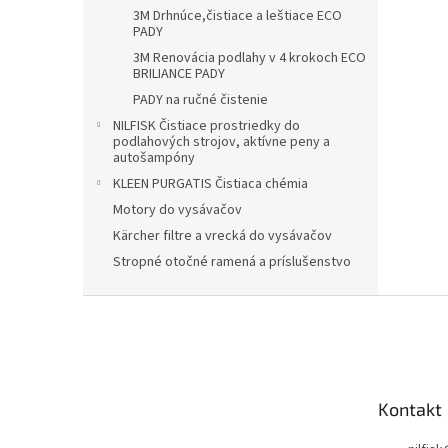
3M Drhnúce,čistiace a leštiace ECO
PADY
3M Renovácia podlahy v 4 krokoch ECO
BRILIANCE PADY
PADY na ručné čistenie
NILFISK Čistiace prostriedky do
podlahových strojov, aktívne peny a
autošampóny
KLEEN PURGATIS Čistiaca chémia
Motory do vysávačov
Kärcher filtre a vrecká do vysávačov
Stropné otočné ramená a príslušenstvo
Z
á
p
ä
t
Kontakt
i
e