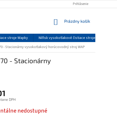
DOPRAVA A CENY DOPRAVY
O NÁS
Prihlásenie
SERVIS
KONTAKTY
NÁKUPNÝ
Prázdny košík
KOŠÍK
tiace stroje Wapky
Nilfisk vysokotlakové čistiace stroje - príslušenst
70 - Stacionárny vysokotlakový horúcovodný stroj WAP
70 - Stacionárny
01
átane DPH
ová
tálne nedostupné