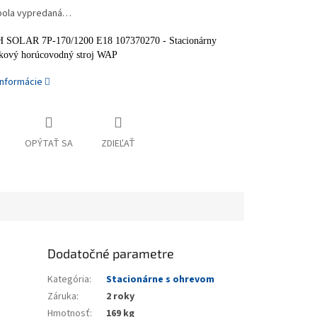
bola vypredaná…
SH SOLAR 7P-170/1200 E18 107370270 - Stacionárny
akový horúcovodný stroj WAP
informácie
OPÝTAŤ SA
ZDIEĽAŤ
Dodatočné parametre
Kategória
:
Stacionárne s ohrevom
Záruka
:
2 roky
Hmotnosť
:
169 kg