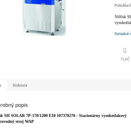
Položka 
Nilfisk 
vysokotl
Detailné 
TLAČ
s
Diskusia
robný popis
isk SH SOLAR 7P-170/1200 E18 107370270 - Stacionárny vysokotlakový
covodný stroj WAP