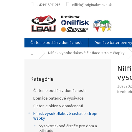
Prejsť
+421915391216
nilfisk@originalwapka.sk
na
obsah
Čistenie podláh v domácnosti
Domáce batériové v
Domov
Nilfisk vysokotlakové čistiace stroje Wapky
B
Nilf
o
Preskočiť
č
vys
Kategórie
kategórie
n
1073702
ý
Čistenie podláh v domácnosti
Priemer
Neohod
p
hodnote
Domáce batériové vysávače
a
produkt
Čistenie okien v domácnosti
n
je
e
Nilfisk vysokotlakové čistiace stroje
0,0
Wapky
z
l
5
Vysokotlakové čističe pre dom a
záhradu
hviezdič