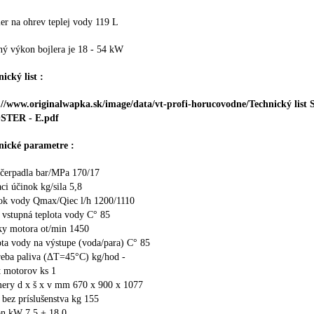
ler na ohrev teplej vody 119 L
ný výkon bojlera je 18 - 54 kW
ický list :
://www.originalwapka.sk/image/data/vt-profi-horucovodne/Technický lis
STER - E.pdf
nické parametre :
 čerpadla bar/MPa 170/17
aci účinok kg/sila 5,8
tok vody Qmax/Qiec l/h 1200/1110
 vstupná teplota vody C° 85
ky motora ot/min 1450
ta vody na výstupe (voda/para) C° 85
reba paliva (ΔT=45°C) kg/hod -
t motorov ks 1
ery d x š x v mm 670 x 900 x 1077
bez príslušenstva kg 155
on kW 7,5 + 18,0