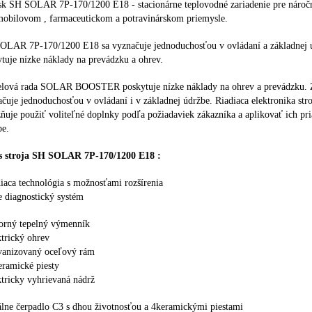
sk SH SOLAR 7P-170/1200 E18 - stacionárne teplovodné zariadenie pre náročn
mobilovom , farmaceutickom a potravinárskom priemysle.
OLAR 7P-170/1200 E18 sa vyznačuje jednoduchosťou v ovládaní a základnej 
tuje nízke náklady na prevádzku a ohrev.
lová rada SOLAR BOOSTER poskytuje nízke náklady na ohrev a prevádzku. 
čuje jednoduchosťou v ovládaní i v základnej údržbe. Riadiaca elektronika stro
uje použiť voliteľné doplnky podľa požiadaviek zákazníka a aplikovať ich pr
be.
s stroja SH SOLAR 7P-170/1200 E18 :
diaca technológia s možnosťami rozšírenia
e diagnostický systém
porný tepelný výmenník
ktrický ohrev
lvanizovaný oceľový rám
eramické piesty
ktricky vyhrievaná nádrž
álne čerpadlo C3 s dhou životnosťou a 4keramickými piestami