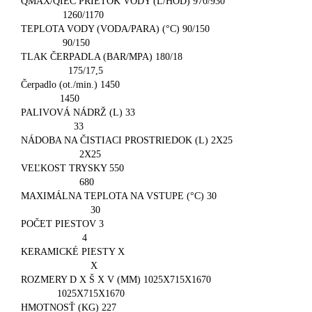
QMAX/QIEC PRIETOK VODY (L/HOD) 970/930
1260/1170
TEPLOTA VODY (VODA/PARA) (°C) 90/150
90/150
TLAK ČERPADLA (BAR/MPA) 180/18
175/17,5
Čerpadlo (ot./min.) 1450
1450
PALIVOVÁ NÁDRŽ (L) 33
33
NÁDOBA NA ČISTIACI PROSTRIEDOK (L) 2X25
2X25
VEĽKOST TRYSKY 550
680
MAXIMÁLNA TEPLOTA NA VSTUPE (°C) 30
30
POČET PIESTOV 3
4
KERAMICKÉ PIESTY X
X
ROZMERY D X Š X V (MM) 1025X715X1670
1025X715X1670
HMOTNOSŤ (KG) 227