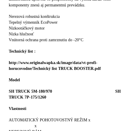
komponenty znesú aj permanentnú prevádzku.
Nerezová robustná konštrukcia
Tepelný výmenník EcoPower
Nízkootáčkový motor
Nízka hlučnosť
Vnútorná ochrana proti zamrznutiu do -20°C
Technický list :
http://www.originalwapka.sk/image/data/vt-profi-
horucovodne/Technický list TRUCK BOOSTER.pdf
Model
SH TRUCK 5M-180/970 SH
TRUCK 7P-175/1260
Vlastnosti
AUTOMATICKÝ POHOTOVOSTNÝ REŽIM x
x