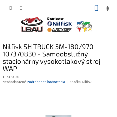
Prejsť
NÁKUP
na
obsah
KOŠÍK
Nilfisk SH TRUCK 5M-180/970
107370830 - Samoobslužný
stacionárny vysokotlakový stroj
WAP
107370830
Priemerné
Neohodnotené
Podrobnosti hodnotenia
Značka:
Nilfisk
hodnotenie
produktu
je
0,0
z
5
hviezdičiek.