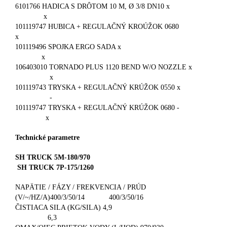
6101766 HADICA S DRÔTOM 10 M, Ø 3/8 DN10 x
x
101119747 HUBICA + REGULAČNÝ KROÚŽOK 0680
x
101119496 SPOJKA ERGO SADA x
x
106403010 TORNADO PLUS 1120 BEND W/O NOZZLE x
x
101119743 TRYSKA + REGULAČNÝ KRÚŽOK 0550 x
-
101119747 TRYSKA + REGULAČNÝ KRÚŽOK 0680 -
x
Technické parametre
SH TRUCK 5M-180/970
SH TRUCK 7P-175/1260
NAPÄTIE / FÁZY / FREKVENCIA / PRÚD
(V/~/HZ/A)400/3/50/14 400/3/50/16
ČISTIACA SILA (KG/SILA) 4,9
6,3