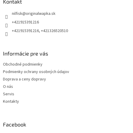
ä
Kontakt
t
nilfisk
@
originalwapka.sk
i
e
+421915391216
+421915391216, +421326520510
Informácie pre vás
Obchodné podmienky
Podmienky ochrany osobných údajov
Doprava a ceny dopravy
O nás
Servis
Kontakty
Facebook