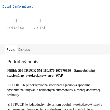
Detailné informácie
OPÝTAŤ SA
ZDIEĽAŤ
Popis
Diskusia
Podrobný popis
Nilfisk SH TRUCK 5M-180/970 107370830 - Samoobslužný
stacionárny vysokotlakový stroj WAP
SH TRUCK je horúcovodná stacionárna jednotka špeciálne
vyvinutá na umývanie nákladných automobilov a rôznej dopravnej
techniky.
SH TRUCK je jednoduchý, ale pritom odolný vysokotlakový stroj s
antikoróznou úpravou. Je prispôsobený na vysokú záťaž. Jeho