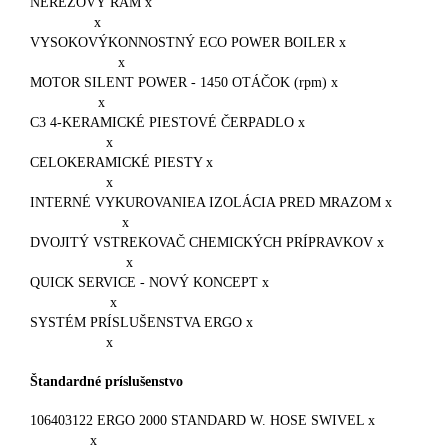
NEREZOVÝ RÁM x
x
VYSOKOVÝKONNOSTNÝ ECO POWER BOILER x
x
MOTOR SILENT POWER - 1450 OTÁČOK (rpm) x
x
C3 4-KERAMICKÉ PIESTOVÉ ČERPADLO x
x
CELOKERAMICKÉ PIESTY x
x
INTERNÉ VYKUROVANIEA IZOLÁCIA PRED MRAZOM x
x
DVOJITÝ VSTREKOVAČ CHEMICKÝCH PRÍPRAVKOV x
x
QUICK SERVICE - NOVÝ KONCEPT x
x
SYSTÉM PRÍSLUŠENSTVA ERGO x
x
Štandardné príslušenstvo
106403122 ERGO 2000 STANDARD W. HOSE SWIVEL x
x