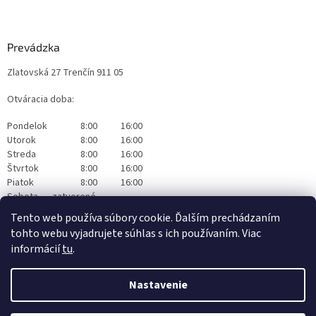
Prevádzka
Zlatovská 27 Trenčín 911 05
Otváracia doba:
Pondelok
8:00
16:00
Utorok
8:00
16:00
Streda
8:00
16:00
Štvrtok
8:00
16:00
Piatok
8:00
16:00
Sobota
zatvorené
Nedeľa
zatvorené
Tento web používa súbory cookie. Ďalším prechádzaním
tohto webu vyjadrujete súhlas s ich používaním. Viac
informácií
tu
.
Nastavenie
Vytvoril Shoptet
|
Realizoval Appgrade