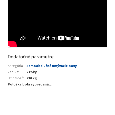
Dodatočné parametre
Kategória
:
Samoobslužné umývacie boxy
Záruka
:
2 roky
Hmotnosť
:
230 kg
Položka bola vypredaná…
Z
á
p