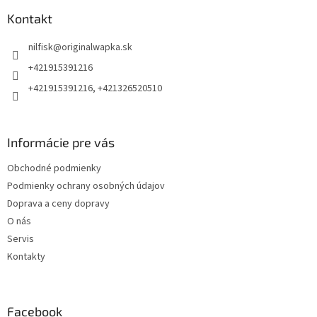
p
ä
Kontakt
t
nilfisk
@
originalwapka.sk
i
e
+421915391216
+421915391216, +421326520510
Informácie pre vás
Obchodné podmienky
Podmienky ochrany osobných údajov
Doprava a ceny dopravy
O nás
Servis
Kontakty
Facebook