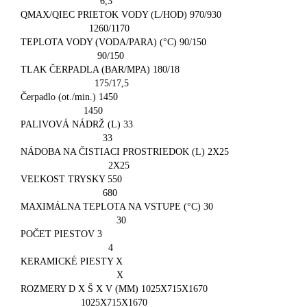
6,3
QMAX/QIEC PRIETOK VODY (L/HOD) 970/930
1260/1170
TEPLOTA VODY (VODA/PARA) (°C) 90/150
90/150
TLAK ČERPADLA (BAR/MPA) 180/18
175/17,5
Čerpadlo (ot./min.) 1450
1450
PALIVOVÁ NÁDRŽ (L) 33
33
NÁDOBA NA ČISTIACI PROSTRIEDOK (L) 2X25
2X25
VEĽKOST TRYSKY 550
680
MAXIMÁLNA TEPLOTA NA VSTUPE (°C) 30
30
POČET PIESTOV 3
4
KERAMICKÉ PIESTY X
X
ROZMERY D X Š X V (MM) 1025X715X1670
1025X715X1670