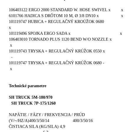
106403122 ERGO 2000 STANDARD W. HOSE SWIVEL x x
6101766 HADICA S DRÔTOM 10 M, Ø 3/8 DN10 x x
101119747 HUBICA + REGULAČNÝ KROÚŽOK 0680
x
101119496 SPOJKA ERGO SADA x x
106403010 TORNADO PLUS 1120 BEND W/O NOZZLE x
x
101119743 TRYSKA + REGULAČNÝ KRÚŽOK 0550 x
-
101119747 TRYSKA + REGULAČNÝ KRÚŽOK 0680 -
x
Technické parametre
SH TRUCK 5M-180/970
SH TRUCK 7P-175/1260
NAPÄTIE / FÁZY / FREKVENCIA / PRÚD
(V/~/HZ/A)400/3/50/14 400/3/50/16
ČISTIACA SILA (KG/SILA) 4,9