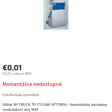
€0,01
€0,01 vrátane DPH
Jednotková
Momentálne nedostupné
cena:
Položka bola vypredaná…
Nilfisk SH TRUCK 7P-175/1260 107370810 - Samoobslužný stacionárny
vysokotlakový stroj WAP