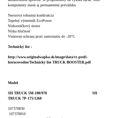
komponenty znesú aj permanentnú prevádzku.
Nerezová robustná konštrukcia
Tepelný výmenník EcoPower
Nízkootáčkový motor
Nízka hlučnosť
Vnútorná ochrana proti zamrznutiu do -20°C
Technický list :
http://www.originalwapka.sk/image/data/vt-profi-
horucovodne/Technický list TRUCK BOOSTER.pdf
Model
SH TRUCK 5M-180/970
SH
TRUCK 7P-175/1260
107370830
107370810