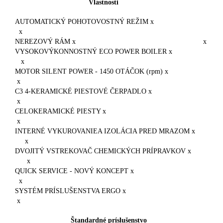
Vlastnosti
AUTOMATICKÝ POHOTOVOSTNÝ REŽIM x
x
NEREZOVÝ RÁM x x
VYSOKOVÝKONNOSTNÝ ECO POWER BOILER x
x
MOTOR SILENT POWER - 1450 OTÁČOK (rpm) x
x
C3 4-KERAMICKÉ PIESTOVÉ ČERPADLO x
x
CELOKERAMICKÉ PIESTY x
x
INTERNÉ VYKUROVANIEA IZOLÁCIA PRED MRAZOM x
x
DVOJITÝ VSTREKOVAČ CHEMICKÝCH PRÍPRAVKOV x
x
QUICK SERVICE - NOVÝ KONCEPT x
x
SYSTÉM PRÍSLUŠENSTVA ERGO x
x
Štandardné príslušenstvo