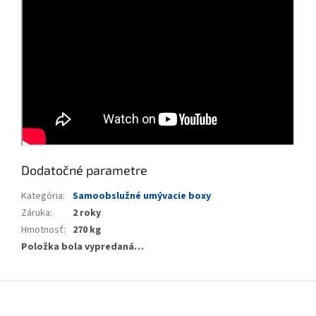
Dodatočné parametre
Kategória
:
Samoobslužné umývacie boxy
Záruka
:
2 roky
Hmotnosť
:
270 kg
Položka bola vypredaná…
Z
á