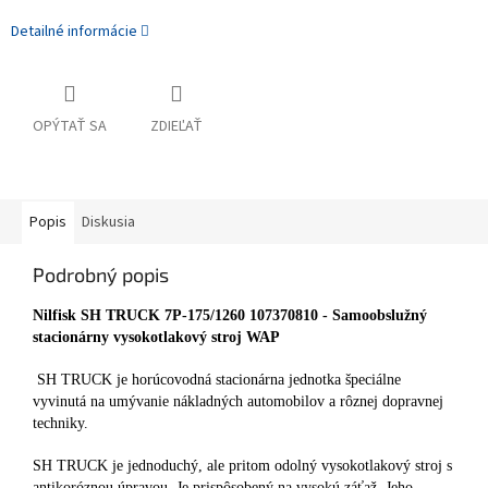
Detailné informácie
OPÝTAŤ SA
ZDIEĽAŤ
Popis
Diskusia
Podrobný popis
Nilfisk SH TRUCK 7P-175/1260 107370810 - Samoobslužný
stacionárny vysokotlakový stroj WAP
SH TRUCK je horúcovodná stacionárna jednotka špeciálne
vyvinutá na umývanie nákladných automobilov a rôznej dopravnej
techniky.
SH TRUCK je jednoduchý, ale pritom odolný vysokotlakový stroj s
antikoróznou úpravou. Je prispôsobený na vysokú záťaž. Jeho