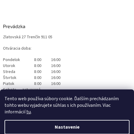
Prevádzka
Zlatovská 27 Trenčín 911 05
Otváracia doba:
Pondelok
8:00
16:00
Utorok
8:00
16:00
Streda
8:00
16:00
Štvrtok
8:00
16:00
Piatok
8:00
16:00
Sobota
zatvorené
Nedeľa
zatvorené
Tento web používa súbory cookie. Ďalším prechádzaním
tohto webu vyjadrujete súhlas s ich používaním. Viac
informácií
tu
.
Nastavenie
Vytvoril Shoptet
|
Realizoval Appgrade