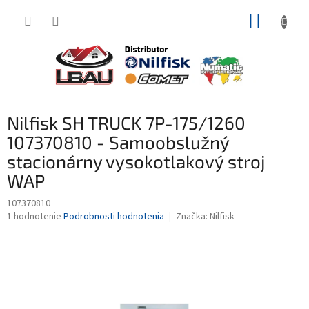
Prejsť
NÁKUP
na
obsah
KOŠÍK
Nilfisk SH TRUCK 7P-175/1260
107370810 - Samoobslužný
stacionárny vysokotlakový stroj
WAP
107370810
Priemerné
1 hodnotenie
Podrobnosti hodnotenia
Značka:
Nilfisk
hodnotenie
produktu
je
3,0
z
5
hviezdičiek.