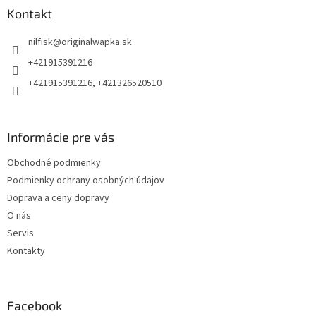
ä
Kontakt
t
nilfisk
@
originalwapka.sk
i
e
+421915391216
+421915391216, +421326520510
Informácie pre vás
Obchodné podmienky
Podmienky ochrany osobných údajov
Doprava a ceny dopravy
O nás
Servis
Kontakty
Facebook