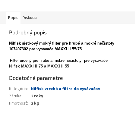
Popis
Diskusia
Podrobný popis
Nilfisk sieťkový mokrý filter pre hrubé a mokré nečistoty
107407302 pre vysávače MAXXI II 55/75
Filter určený pre hrubé a mokré nečistoty pre vysávače
Nilfisk
MAXXI II 75 a MAXXI II 55
Dodatočné parametre
Kategória
:
Nilfisk vrecká a filtre do vysávačov
Záruka
:
2 roky
Hmotnosť
:
2 kg
Z
á
p