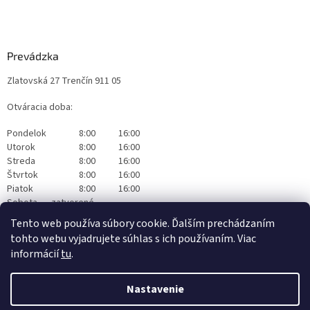
Prevádzka
Zlatovská 27 Trenčín 911 05
Otváracia doba:
Pondelok
8:00
16:00
Utorok
8:00
16:00
Streda
8:00
16:00
Štvrtok
8:00
16:00
Piatok
8:00
16:00
Sobota
zatvorené
Nedeľa
zatvorené
Tento web používa súbory cookie. Ďalším prechádzaním
tohto webu vyjadrujete súhlas s ich používaním. Viac
informácií
tu
.
Nastavenie
Vytvoril Shoptet
|
Realizoval Appgrade