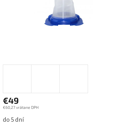
€49
€60,27 vrátane DPH
Jednotková
do 5 dní
cena: