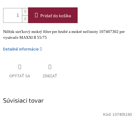
Pridať do košíka
Nilfisk sieťkový mokrý filter pre hrubé a mokré nečistoty 107407302 pre
vysávače MAXXI II 55/75
Detailné informácie
OPÝTAŤ SA
ZDIEĽAŤ
Súvisiaci tovar
Kód:
107405160