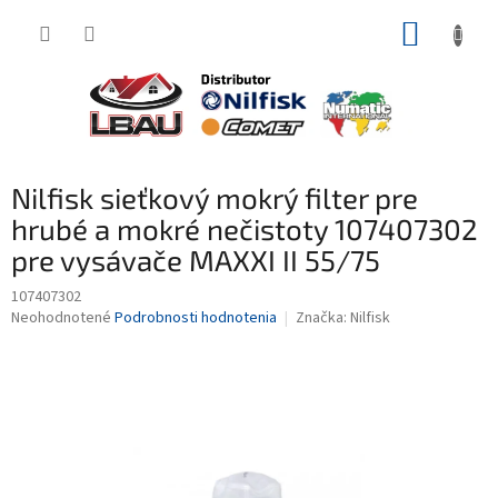
Prejsť
NÁKUP
na
obsah
KOŠÍK
Nilfisk sieťkový mokrý filter pre
hrubé a mokré nečistoty 107407302
pre vysávače MAXXI II 55/75
107407302
Priemerné
Neohodnotené
Podrobnosti hodnotenia
Značka:
Nilfisk
hodnotenie
produktu
je
0,0
z
5
hviezdičiek.