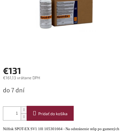
€131
€161,13 vrátane DPH
Jednotková
do 7 dní
cena:
Pridať do košíka
Nilfisk SPOT-EX SV1 10l 105301664 - Na odstránenie stôp po gumených