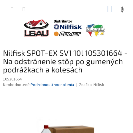
Prejsť
NÁKUP
na
obsah
KOŠÍK
Nilfisk SPOT-EX SV1 10l 105301664 -
Na odstránenie stôp po gumených
podrážkach a kolesách
105301664
Priemerné
Neohodnotené
Podrobnosti hodnotenia
Značka:
Nilfisk
hodnotenie
produktu
je
0,0
z
5
hviezdičiek.