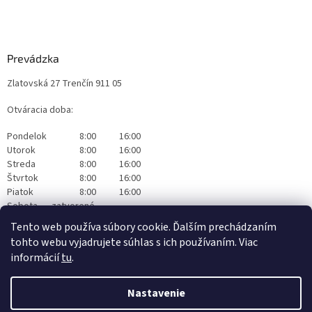
Prevádzka
Zlatovská 27 Trenčín 911 05
Otváracia doba:
Pondelok
8:00
16:00
Utorok
8:00
16:00
Streda
8:00
16:00
Štvrtok
8:00
16:00
Piatok
8:00
16:00
Sobota
zatvorené
Nedeľa
zatvorené
Tento web používa súbory cookie. Ďalším prechádzaním
tohto webu vyjadrujete súhlas s ich používaním. Viac
informácií
tu
.
Nastavenie
Vytvoril Shoptet
|
Realizoval Appgrade