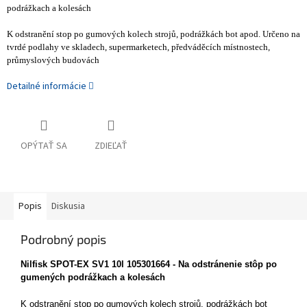
podrážkach a kolesách
K odstranění stop po gumových kolech strojů, podrážkách bot apod. Určeno na
tvrdé podlahy ve skladech, supermarketech, předváděcích místnostech,
průmyslových budovách
Detailné informácie
OPÝTAŤ SA
ZDIEĽAŤ
Popis
Diskusia
Podrobný popis
Nilfisk SPOT-EX SV1 10l 105301664 -
Na odstránenie stôp po
gumených podrážkach a kolesách
K odstranění stop po gumových kolech strojů, podrážkách bot