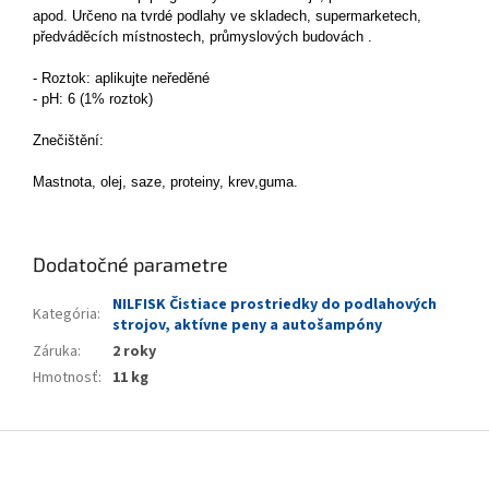
apod. Určeno na tvrdé podlahy ve skladech, supermarketech,
předváděcích místnostech, průmyslových budovách .
- Roztok: aplikujte neředěné
- pH: 6 (1% roztok)
Znečištění:
Mastnota, olej, saze, proteiny, krev,guma.
Dodatočné parametre
NILFISK Čistiace prostriedky do podlahových
Kategória
:
strojov, aktívne peny a autošampóny
Záruka
:
2 roky
Hmotnosť
:
11 kg
Z
á