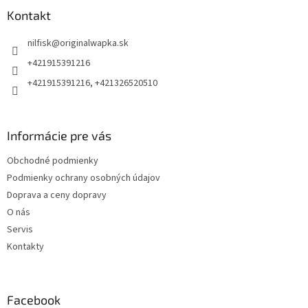
p
ä
Kontakt
t
nilfisk
@
originalwapka.sk
i
e
+421915391216
+421915391216, +421326520510
Informácie pre vás
Obchodné podmienky
Podmienky ochrany osobných údajov
Doprava a ceny dopravy
O nás
Servis
Kontakty
Facebook