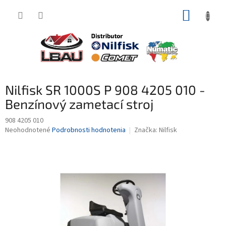
Prejsť
NÁKUP
na
obsah
KOŠÍK
Nilfisk SR 1000S P 908 4205 010 -
Benzínový zametací stroj
908 4205 010
Priemerné
Neohodnotené
Podrobnosti hodnotenia
Značka:
Nilfisk
hodnotenie
produktu
je
0,0
z
5
hviezdičiek.