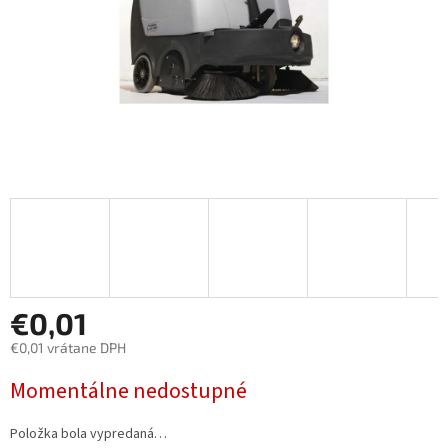
€0,01
€0,01 vrátane DPH
Jednotková
Momentálne nedostupné
cena:
Položka bola vypredaná…