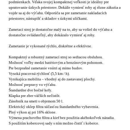
podmienkach. Vďaka svojej kompaktnej veľkosti je ideálny pre
upratovanie úzkych priestorov. Dokáže vymiesť rohy aj rôzne zákutia a
vojde sa aj do výťahu. Odporúča sa pre zametanie nakladacích
priestorov, nástupíšť a skladov s úzkymi uličkami.
Zametací stroj je dostatočne malý na to, aby sa vošiel do výťahu a
dostatočne ovládateľný, aby dokázalo vymiesť aj rohy.
Zametanie je vykonané rýchlo, diskrétne a efektívne.
Kompaktný a robustný zametací stroj so sediacou obsluhou.
Možnosť voľby medzi batériovým a benzínovým pohonom.
Pre bezprašné zametanie vnútri aj mimo budov.
Vysoká pracovná rýchlosť (5,5 km / h).
Vynikajúca mobilita – vhodný aj do zastavanej plochy.
Možnosť prepravy vo výťahu.
Štandardne dve bočné kefy.
Klapka pre zber väčších nečistôt.
Zásobník na smeti s objemom 50 l.
Elektrický oklep filtra súčasťou štandardného vybavenia.
Plný výkon aj pri 16% sklone.
Výmena prachového filtra a kief bez použitia akéhokoľvek náradia.
S použitím kobercovej sady s ním možno čistiť i koberce.