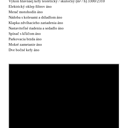
Výkon hlavnáej kefy teoretický / skutočný (m² / h) 3300/2310
Elektrický oklep filtrov áno
Merač motohodín áno
Nádoba s kolesami a držadlom áno
Klapka zdvíhacieho zariadenia áno
Nastaviteľné riadenia a sedadlo áno
Spínač s kľúčom áno
Parkovacia brzda áno
Mokré zametanie áno
Dve bočné kefy áno