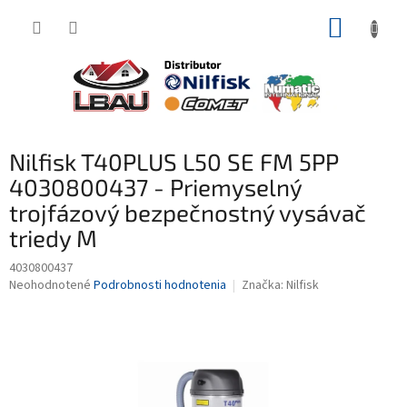
Prejsť
NÁKUP
na
obsah
KOŠÍK
Nilfisk T40PLUS L50 SE FM 5PP
4030800437 - Priemyselný
trojfázový bezpečnostný vysávač
triedy M
4030800437
Priemerné
Neohodnotené
Podrobnosti hodnotenia
Značka:
Nilfisk
hodnotenie
produktu
je
0,0
z
5
hviezdičiek.