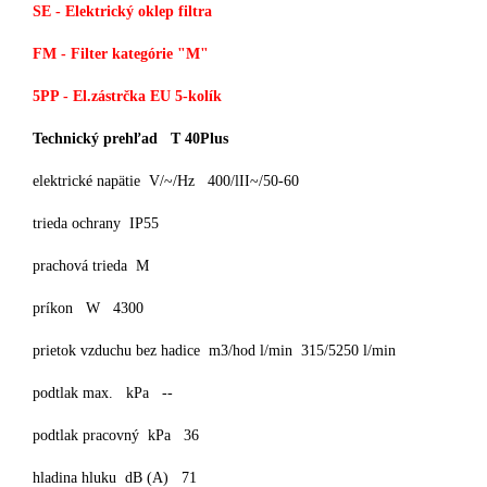
SE - Elektrický oklep filtra
FM - Filter kategórie "M"
5PP - El.zástrčka EU 5-kolík
Technický prehľad T 40Plus
elektrické napätie V/~/Hz 400/lII~/50-60
trieda ochrany IP55
prachová trieda M
príkon W 4300
prietok vzduchu bez hadice m3/hod l/min 315/5250 l/min
podtlak max. kPa --
podtlak pracovný kPa 36
hladina hluku dB (A) 71