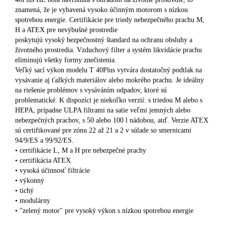
znamená, že je vybavená vysoko účinným motorom s nízkou
spotrebou energie. Certifikácie pre triedy nebezpečného prachu M,
H a ATEX pre nevýbušné prostredie
poskytujú vysoký bezpečnostný štandard na ochranu obsluhy a
životného prostredia. Vzduchový filter a systém likvidácie prachu
eliminujú všetky formy znečistenia.
Veľký sací výkon modelu T 40Plus vytvára dostatočný podtlak na
vysávanie aj ťažkých materiálov alebo mokrého prachu. Je ideálny
na riešenie problémov s vysáváním odpadov, ktoré sú
problematické. K dispozíci je niekoľko verzií: s triedou M alebo s
HEPA, prípadne ULPA filtrami na satie veľmi jemných alebo
nebezpečných prachov, s 50 alebo 100 l nádobou, atď. Verzie ATEX
sú certifikované pre zónu 22 až 21 a 2 v súlade so smernicami
94/9/ES a 99/92/ES.
• certifikácie L, M a H pre nebezpečné prachy
• certifikácia ATEX
• vysoká účinnosť filtrácie
• výkonný
• tichý
• modulárny
• "zelený motor" pre vysoký výkon s nízkou spotrebou energie