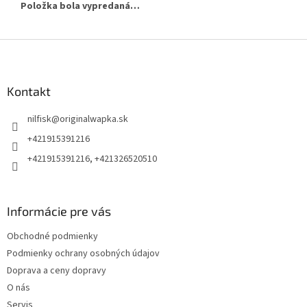
Položka bola vypredaná…
Z
á
p
ä
Kontakt
t
nilfisk
@
originalwapka.sk
i
e
+421915391216
+421915391216, +421326520510
Informácie pre vás
Obchodné podmienky
Podmienky ochrany osobných údajov
Doprava a ceny dopravy
O nás
Servis