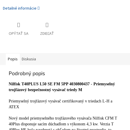
Detailné informácie
OPÝTAŤ SA
ZDIEĽAŤ
Popis
Diskusia
Podrobný popis
Nilfisk T40PLUS L50 SE FM 5PP 4030800437 - Priemyselný
trojfázový bezpečnostný vysávač triedy M
Priemyselný trojfázový vysávač certifikovaný v triedach L-H a
ATEX
Nový model priemyselného trojfázového vysávača Nilfisk CFM T
40Plus disponuje sacím dúchadlom s výkonom 4,3 kw. Verzia T
40Plus HE bola navrhnutá s ohľadom na životné prostredie, to