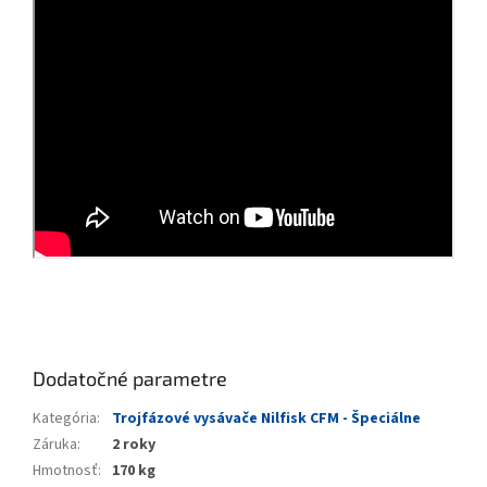
Dodatočné parametre
Kategória
:
Trojfázové vysávače Nilfisk CFM - Špeciálne
Záruka
:
2 roky
Hmotnosť
:
170 kg