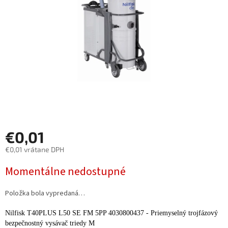
€0,01
€0,01 vrátane DPH
Jednotková
Momentálne nedostupné
cena:
Položka bola vypredaná…
Nilfisk T40PLUS L50 SE FM 5PP 4030800437 - Priemyselný trojfázový
bezpečnostný vysávač triedy M