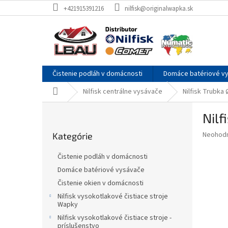
Prejsť
+421915391216
nilfisk@originalwapka.sk
na
obsah
Čistenie podláh v domácnosti
Domáce batériové v
Domov
Nilfisk centrálne vysávače
Nilfisk Trubk
B
Nil
o
Preskočiť
č
Priemer
Neohod
Kategórie
kategórie
n
hodnote
ý
produkt
Čistenie podláh v domácnosti
p
je
Domáce batériové vysávače
0,0
a
z
Čistenie okien v domácnosti
n
5
e
Nilfisk vysokotlakové čistiace stroje
hviezdič
Wapky
l
Nilfisk vysokotlakové čistiace stroje -
príslušenstvo