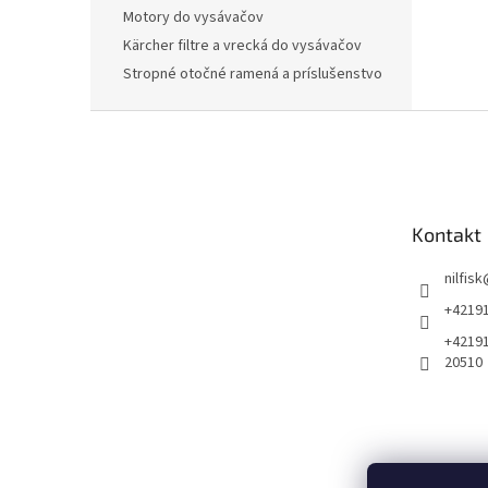
Motory do vysávačov
Kärcher filtre a vrecká do vysávačov
Stropné otočné ramená a príslušenstvo
Z
á
p
ä
t
Kontakt
i
e
nilfisk
+4219
+4219
20510