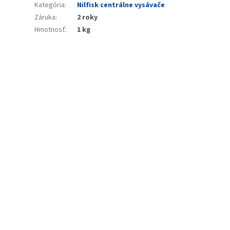
Kategória
:
Nilfisk centrálne vysávače
Záruka
:
2 roky
Hmotnosť
:
1 kg