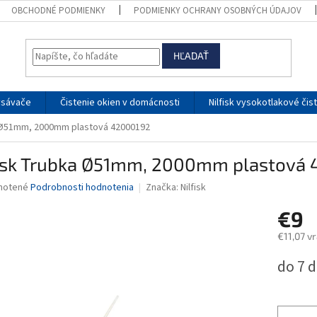
OBCHODNÉ PODMIENKY
PODMIENKY OCHRANY OSOBNÝCH ÚDAJOV
HĽADAŤ
ysávače
Čistenie okien v domácnosti
Nilfisk vysokotlakové čis
a Ø51mm, 2000mm plastová 42000192
fisk Trubka Ø51mm, 2000mm plastová
né
notené
Podrobnosti hodnotenia
Značka:
Nilfisk
nie
€9
u
€11,07 v
Jednotk
do 7 d
cena:
iek.