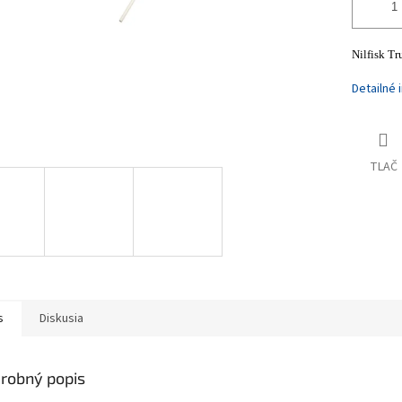
Nilfisk T
Detailné 
TLAČ
s
Diskusia
robný popis