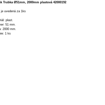
isk Trubka Ø51mm, 2000mm plastová 42000192
 je uvedená za 1ks
iál: plast.
mer: 51 mm.
a: 2000 mm.
ie: 1 ks