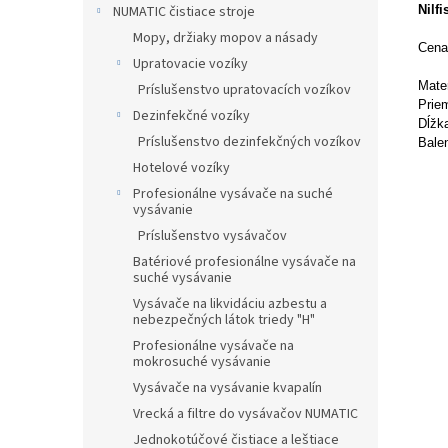
Nilf
NUMATIC čistiace stroje
Mopy, držiaky mopov a násady
Cena
Upratovacie vozíky
Mater
Príslušenstvo upratovacích vozíkov
Prie
Dezinfekčné vozíky
Dĺžk
Príslušenstvo dezinfekčných vozíkov
Balen
Hotelové vozíky
Profesionálne vysávače na suché
vysávanie
Príslušenstvo vysávačov
Batériové profesionálne vysávače na
suché vysávanie
Vysávače na likvidáciu azbestu a
nebezpečných látok triedy "H"
Profesionálne vysávače na
mokrosuché vysávanie
Vysávače na vysávanie kvapalín
Vrecká a filtre do vysávačov NUMATIC
Jednokotúčové čistiace a leštiace