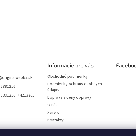
Informácie pre vás
Facebo
Obchodné podmienky
@
originalwapka.sk
Podmienky ochrany osobných
15391216
údajov
15391216, +4213265
Doprava a ceny dopravy
O nás
Servis
Kontakty