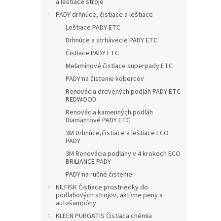
a leštiace stroje
PADY drhnúce, čistiace a leštiace
Leštiace PADY ETC
Drhnúce a strhávecie PADY ETC
Čistiace PADY ETC
Melamínové čistiace superpady ETC
PADY na čistenie kobercov
Renovácia drevených podláh PADY ETC
REDWOOD
Renovácia kamenných podláh
Diamantové PADY ETC
3M Drhnúce,čistiace a leštiace ECO
PADY
3M Renovácia podlahy v 4 krokoch ECO
BRILIANCE PADY
PADY na ručné čistenie
NILFISK Čistiace prostriedky do
podlahových strojov, aktívne peny a
autošampóny
KLEEN PURGATIS Čistiaca chémia