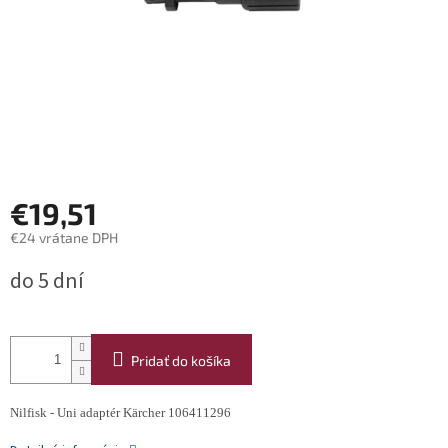
€19,51
€24 vrátane DPH
Jednotková
do 5 dní
cena:
Pridať do košíka
Nilfisk - Uni adaptér Kärcher 106411296