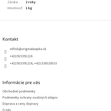
Záruka
:
2 roky
Hmotnosť
:
1 kg
Z
á
p
ä
Kontakt
t
nilfisk
@
originalwapka.sk
i
e
+421915391216
+421915391216, +421326520510
Informácie pre vás
Obchodné podmienky
Podmienky ochrany osobných údajov
Doprava a ceny dopravy
O nás