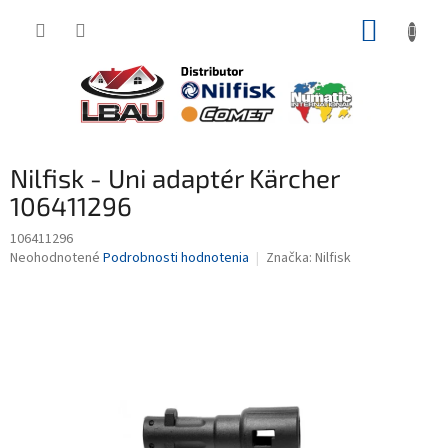
Prejsť
NÁKUP
na
obsah
KOŠÍK
Nilfisk - Uni adaptér Kärcher
106411296
106411296
Priemerné
Neohodnotené
Podrobnosti hodnotenia
Značka:
Nilfisk
hodnotenie
produktu
je
0,0
z
5
hviezdičiek.