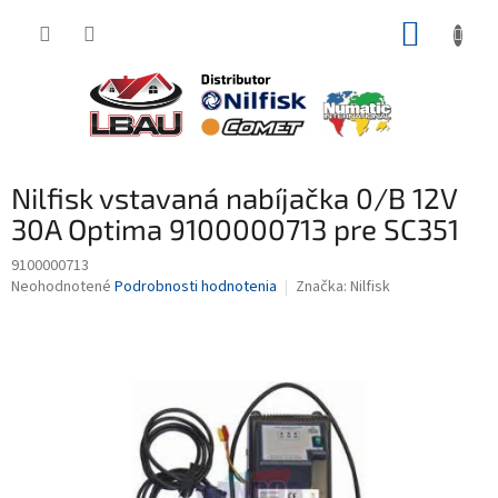
Prejsť
NÁKUP
na
obsah
KOŠÍK
Nilfisk vstavaná nabíjačka 0/B 12V
30A Optima 9100000713 pre SC351
9100000713
Priemerné
Neohodnotené
Podrobnosti hodnotenia
Značka:
Nilfisk
hodnotenie
produktu
je
0,0
z
5
hviezdičiek.