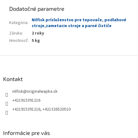
Dodatočné parametre
Nilfisk príslušenstvo pre tepovače, podlahové
Kategória
:
stroje,zametacie stroje a parné čističe
Záruka
:
2 roky
Hmotnosť
:
5 kg
Z
á
p
ä
Kontakt
t
nilfisk
@
originalwapka.sk
i
e
+421915391216
+421915391216, +421326520510
Informácie pre vás