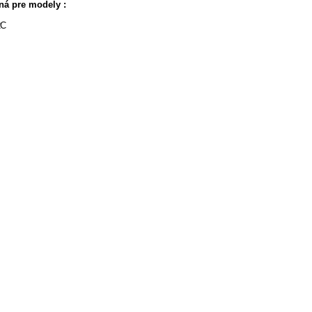
ná pre modely :
2C