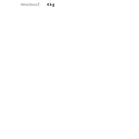
Hmotnosť
:
4 kg