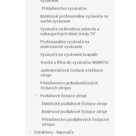
vysávanie
Príslušenstvo vysávačov
Batériové profesionálne vysávače na
suché vysávanie
Vysávače na likvidáciu azbestu a
nebezpečných látok triedy "H"
Profesionálne vysávače na
mokrosuché vysávanie
Vysávače na vysávanie kvapalín
Vrecká a filtre do vysávačov NUMATIC
Jednokotúčové čistiace a leštiace
stroje
Príslušenstvo jednokotúčových
čistiacich strojov
Podlahové čistiace stroje
Elektrické podlahové čistiace stroje
Batériové podlahové čistiace stroje
Príslušenstvo podlahových čistiacich
strojov
Extraktory - tepovače