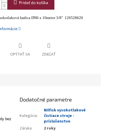
Pridať do košíka
ysokotlaková hadica DN6 x 10meter 3/8" 126528620
informácie
OPÝTAŤ SA
ZDIEĽAŤ
Dodatočné parametre
Nilfisk vysokotlakové
Kategória
:
čistiace stroje -
ely bez
príslušenstvo
Záruka
:
2 roky