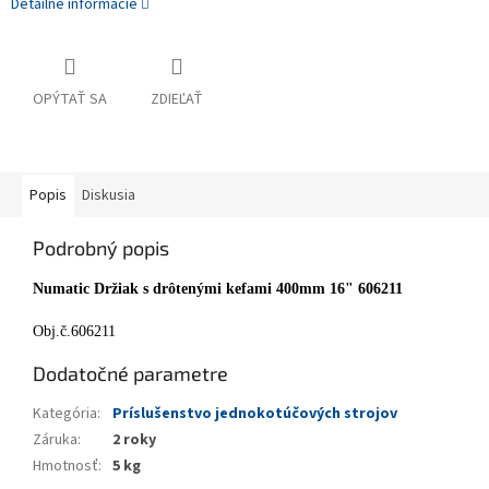
Detailné informácie
OPÝTAŤ SA
ZDIEĽAŤ
Popis
Diskusia
Podrobný popis
Numatic Držiak s drôtenými kefami 400mm 16" 606211
Obj.č.606211
Dodatočné parametre
Kategória
:
Príslušenstvo jednokotúčových strojov
Záruka
:
2 roky
Hmotnosť
:
5 kg