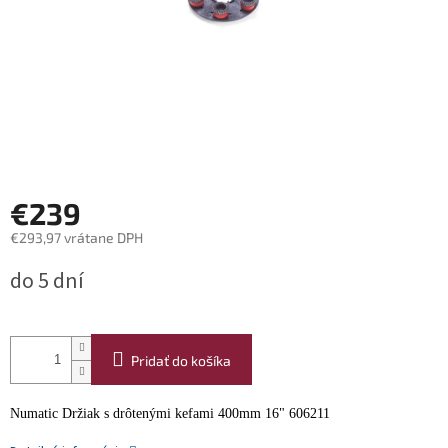
€239
€293,97 vrátane DPH
Jednotková
do 5 dní
cena:
Pridať do košíka
Numatic Držiak s drôtenými kefami 400mm 16" 606211