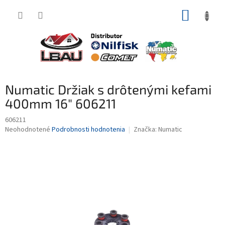
Prejsť
NÁKUP
na
obsah
KOŠÍK
Numatic Držiak s drôtenými kefami
400mm 16" 606211
606211
Priemerné
Neohodnotené
Podrobnosti hodnotenia
Značka:
Numatic
hodnotenie
produktu
je
0,0
z
5
hviezdičiek.