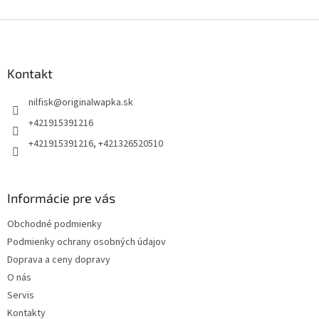
Z
á
p
ä
Kontakt
t
nilfisk
@
originalwapka.sk
i
e
+421915391216
+421915391216, +421326520510
Informácie pre vás
Obchodné podmienky
Podmienky ochrany osobných údajov
Doprava a ceny dopravy
O nás
Servis
Kontakty