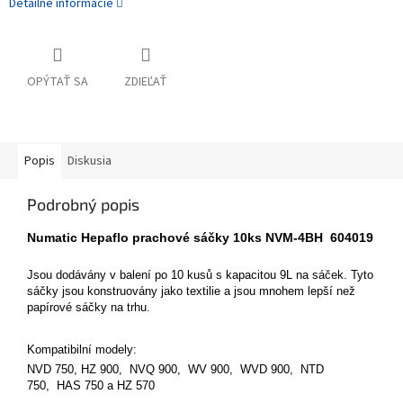
Detailné informácie
OPÝTAŤ SA
ZDIEĽAŤ
Popis
Diskusia
Podrobný popis
Numatic Hepaflo prachové sáčky 10ks NVM-4BH 604019
Jsou dodávány v balení po 10 kusů s kapacitou 9L na sáček.
Tyto
sáčky jsou konstruovány jako textilie a jsou mnohem lepší než
papírové sáčky na trhu.
Kompatibilní modely:
NVD 750, HZ 900, NVQ 900, WV 900, WVD 900, NTD
750, HAS 750 a HZ 570