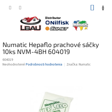
Prejsť
NÁKUP
na
obsah
KOŠÍK
Numatic Hepaflo prachové sáčky
10ks NVM-4BH 604019
604019
Priemerné
Neohodnotené
Podrobnosti hodnotenia
Značka:
Numatic
hodnotenie
produktu
je
0,0
z
5
hviezdičiek.