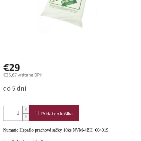
€29
€35,67 vrátane DPH
Jednotková
do 5 dní
cena:
Pridať do košíka
Numatic Hepaflo prachové sáčky 10ks NVM-4BH 604019