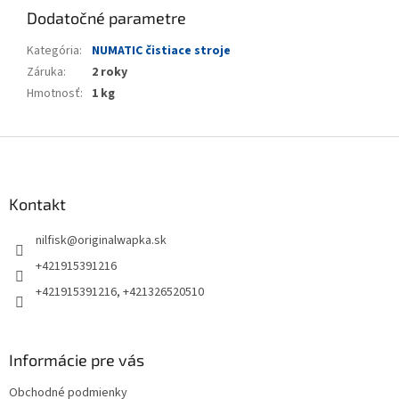
Dodatočné parametre
Kategória
:
NUMATIC čistiace stroje
Záruka
:
2 roky
Hmotnosť
:
1 kg
Z
á
p
ä
Kontakt
t
nilfisk
@
originalwapka.sk
i
e
+421915391216
+421915391216, +421326520510
Informácie pre vás
Obchodné podmienky