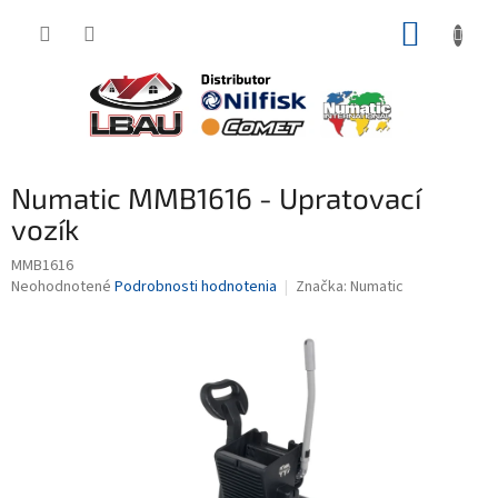
Prejsť
NÁKUP
na
obsah
KOŠÍK
Numatic MMB1616 - Upratovací
vozík
MMB1616
Priemerné
Neohodnotené
Podrobnosti hodnotenia
Značka:
Numatic
hodnotenie
produktu
je
0,0
z
5
hviezdičiek.