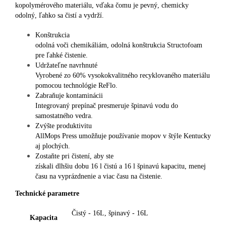
kopolymérového materiálu, vďaka čomu je pevný, chemicky
odolný, ľahko sa čistí a vydrží.
Konštrukcia
odolná voči chemikáliám, odolná konštrukcia Structofoam
pre ľahké čistenie.
Udržateľne navrhnuté
Vyrobené zo 60% vysokokvalitného recyklovaného materiálu
pomocou technológie ReFlo.
Zabraňuje kontaminácii
Integrovaný prepínač presmeruje špinavú vodu do
samostatného vedra.
Zvýšte produktivitu
AllMops Press umožňuje používanie mopov v štýle Kentucky
aj plochých.
Zostaňte pri čistení, aby ste
získali dlhšiu dobu 16 l čistú a 16 l špinavú kapacitu, menej
času na vyprázdnenie a viac času na čistenie.
Technické parametre
Čistý - 16L, špinavý - 16L
Kapacita