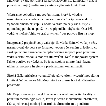
MidMop je vždy po ruke a ľahko skladovateľný, kompaktný dizajn
poskytuje dvojitý vedierkový systém vytierania kdekoľvek.
Všestranné pohodlie s mopovým lisom, ktorý je vhodne
namontovaný v strede a nad vedrami na čistú a špinavú vodu, s
výhodou plného prístupu k obom vedrám po celý čas a lis je v
optimálnej polohe na použitie bez plynulého ohýbania. Oba 16L
vedrá je možné ľahko vybrať a vymeniť bez pohybu lisu na mop.
Integrovaný prepínač vody zaisťuje, že všetka špinavá voda je vždy
nasmerovaná do vedra so špinavou vodou s červeným držadlom, čo
zaisťuje účinné zariadenie na oplachovanie mopom pred použitím
vedra s čistou vodou s modrou rukoväťou. Keď sa mopovací systém
ľahko používa so všetkým, čo je na svojom mieste, hrá hlavnú
úlohu pri podpore hygieny a predchádzaní kontaminácii.
Široká škála príslušenstva umožňuje užívateľovi vytvoriť modulárnu
konštrukčnú jednotku MidMop, ktorá sa presne hodí do čisteného
prostredia.
MidMop, vyrobený z recyklovaného materiálu najvyššej kvality s
použitím technológie ReFlo, ktorá je šetrná k životnému prostrediu,
ťaží z jedinečnej odolnej konštrukcie Structofoam s použitím