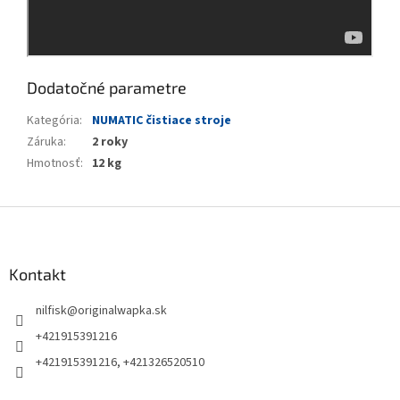
Dodatočné parametre
Kategória
:
NUMATIC čistiace stroje
Záruka
:
2 roky
Hmotnosť
:
12 kg
Z
á
p
ä
Kontakt
t
nilfisk
@
originalwapka.sk
i
e
+421915391216
+421915391216, +421326520510