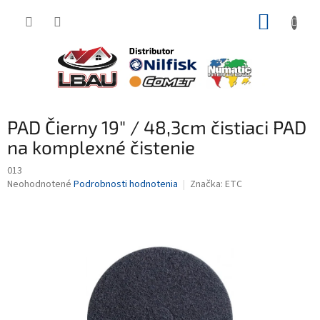
Prejsť
NÁKUP
na
obsah
KOŠÍK
PAD Čierny 19" / 48,3cm čistiaci PAD
na komplexné čistenie
013
Priemerné
Neohodnotené
Podrobnosti hodnotenia
Značka:
ETC
hodnotenie
produktu
je
0,0
z
5
hviezdičiek.