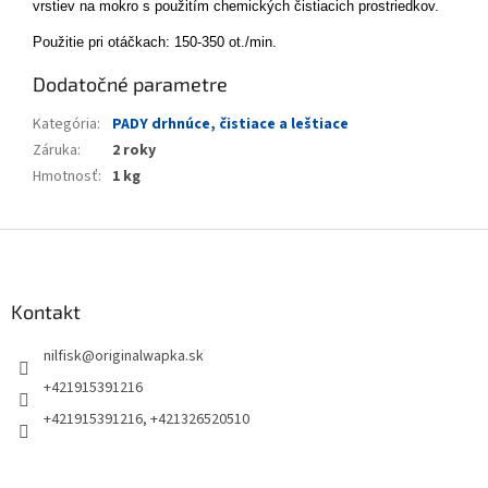
vrstiev na mokro s použitím chemických čistiacich prostriedkov.
Použitie pri otáčkach: 150-350 ot./min.
Dodatočné parametre
Kategória
:
PADY drhnúce, čistiace a leštiace
Záruka
:
2 roky
Hmotnosť
:
1 kg
Z
á
p
ä
Kontakt
t
nilfisk
@
originalwapka.sk
i
e
+421915391216
+421915391216, +421326520510