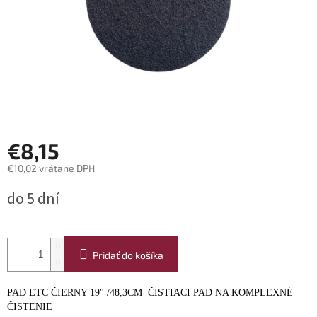
€8,15
€10,02 vrátane DPH
Jednotková
do 5 dní
cena:
Pridať do košíka
PAD ETC ČIERNY 19" /48,3CM ČISTIACI PAD NA KOMPLEXNÉ
ČISTENIE