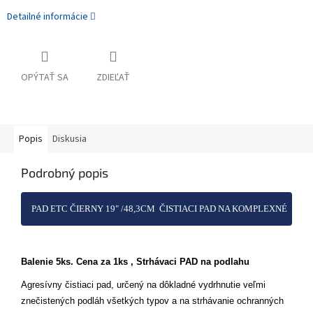
Detailné informácie
OPÝTAŤ SA
ZDIEĽAŤ
Popis
Diskusia
Podrobný popis
PAD ETC ČIERNY 19" /48,3CM ČISTIACI PAD NA KOMPLEXNÉ
ČISTENIE
Balenie 5ks. Cena za 1ks , Strhávaci PAD na podlahu
Agresívny čistiaci pad, určený na dôkladné vydrhnutie veľmi
znečistených podláh všetkých typov a na strhávanie ochranných