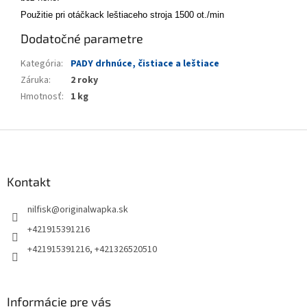
Použitie pri otáčkack leštiaceho stroja 1500 ot./min
Dodatočné parametre
Kategória
:
PADY drhnúce, čistiace a leštiace
Záruka
:
2 roky
Hmotnosť
:
1 kg
Z
á
p
ä
Kontakt
t
nilfisk
@
originalwapka.sk
i
e
+421915391216
+421915391216, +421326520510
Informácie pre vás