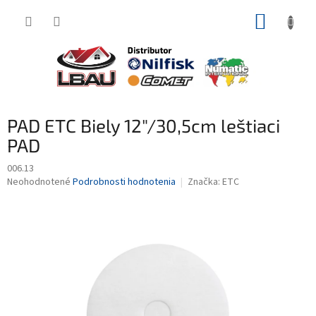
Prejsť
NÁKUP
na
obsah
KOŠÍK
PAD ETC Biely 12"/30,5cm leštiaci
PAD
006.13
Priemerné
Neohodnotené
Podrobnosti hodnotenia
Značka:
ETC
hodnotenie
produktu
je
0,0
z
5
hviezdičiek.