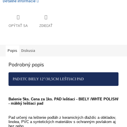
Detailné informácie
OPÝTAŤ SA
ZDIEĽAŤ
Popis
Diskusia
Podrobný popis
PAD ETC BIELY 12"/30,5CM LEŠTIACI PAD
Balenie 5ks. Cena za 1ks. PAD leštiaci - BIELY /WHTE POLISH/
- mäkký leštiaci pad
Pad určený na leštenie podláh z keramických dlaždíc a obkladov,
linolea, PVC a syntetických materiálov s ochranným povlakom aj
bez neho.