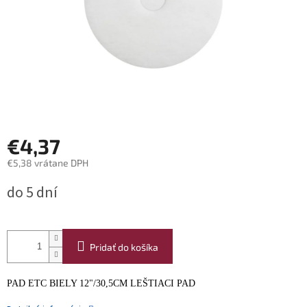
€4,37
€5,38 vrátane DPH
Jednotková
do 5 dní
cena:
Pridať do košíka
PAD ETC BIELY 12"/30,5CM LEŠTIACI PAD