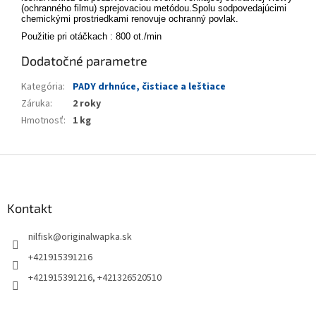
(ochranného filmu) sprejovaciou metódou.Spolu sodpovedajúcimi
chemickými prostriedkami renovuje ochranný povlak.
Použitie pri otáčkach : 800 ot./min
Dodatočné parametre
Kategória
:
PADY drhnúce, čistiace a leštiace
Záruka
:
2 roky
Hmotnosť
:
1 kg
Z
á
p
ä
Kontakt
t
nilfisk
@
originalwapka.sk
i
e
+421915391216
+421915391216, +421326520510