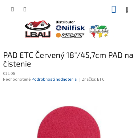
Prejsť
NÁKUP
na
obsah
KOŠÍK
PAD ETC Červený 18"/45,7cm PAD na
čistenie
012.06
Priemerné
Neohodnotené
Podrobnosti hodnotenia
Značka:
ETC
hodnotenie
produktu
je
0,0
z
5
hviezdičiek.