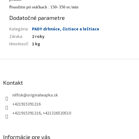
Pouožitie pri otáčkach : 150- 350 ot./min
Dodatočné parametre
Kategória
:
PADY drhnúce, čistiace a leštiace
Záruka
:
2 roky
Hmotnosť
:
1 kg
Z
á
p
ä
Kontakt
t
nilfisk
@
originalwapka.sk
i
e
+421915391216
+421915391216, +421326520510
Informácie pre vás