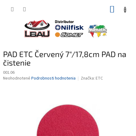
Prejsť
NÁKUP
na
obsah
KOŠÍK
PAD ETC Červený 7"/17,8cm PAD na
čistenie
001.06
Priemerné
Neohodnotené
Podrobnosti hodnotenia
Značka:
ETC
hodnotenie
produktu
je
0,0
z
5
hviezdičiek.