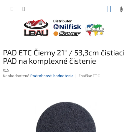
Prejsť
NÁKUP
na
obsah
KOŠÍK
PAD ETC Čierny 21" / 53,3cm čistiaci
PAD na komplexné čistenie
015
Priemerné
Neohodnotené
Podrobnosti hodnotenia
Značka:
ETC
hodnotenie
produktu
je
0,0
z
5
hviezdičiek.