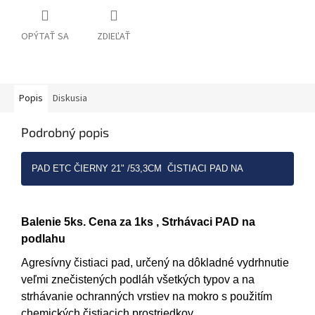
OPÝTAŤ SA
ZDIEĽAŤ
Popis
Diskusia
Podrobný popis
PAD ETC ČIERNY 21" /53,3CM ČISTIACI PAD NA
KOMPLEXNÉ ČISTENIE
Balenie 5ks. Cena za 1ks , Strhávaci PAD na
podlahu
Agresívny čistiaci pad, určený na dôkladné vydrhnutie
veľmi znečistených podláh všetkých typov a na
strhávanie ochranných vrstiev na mokro s použitím
chemických čistiacich prostriedkov.