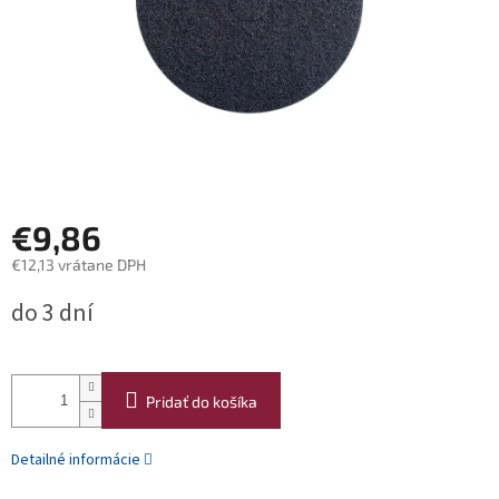
€9,86
€12,13 vrátane DPH
Jednotková
do 3 dní
cena:
Pridať do košíka
Detailné informácie