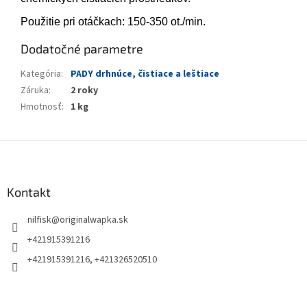
Použitie pri otáčkach: 150-350 ot./min.
Dodatočné parametre
Kategória
:
PADY drhnúce, čistiace a leštiace
Záruka
:
2 roky
Hmotnosť
:
1 kg
Z
á
p
ä
Kontakt
t
nilfisk
@
originalwapka.sk
i
e
+421915391216
+421915391216, +421326520510