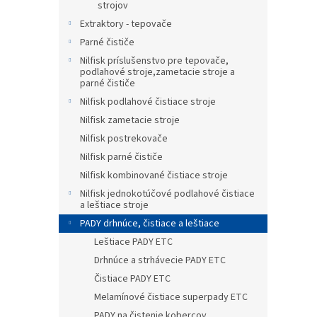
strojov
Extraktory - tepovače
Parné čističe
Nilfisk príslušenstvo pre tepovače,
podlahové stroje,zametacie stroje a
parné čističe
Nilfisk podlahové čistiace stroje
Nilfisk zametacie stroje
Nilfisk postrekovače
Nilfisk parné čističe
Nilfisk kombinované čistiace stroje
Nilfisk jednokotúčové podlahové čistiace
a leštiace stroje
PADY drhnúce, čistiace a leštiace
Leštiace PADY ETC
Drhnúce a strhávecie PADY ETC
Čistiace PADY ETC
Melamínové čistiace superpady ETC
PADY na čistenie kobercov