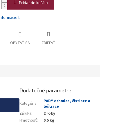
Pridať do košíka
informácie
OPÝTAŤ SA
ZDIEĽAŤ
Dodatočné parametre
PADY drhnúce, čistiace a
Kategória
:
leštiace
Záruka
:
2 roky
Hmotnosť
:
0.5 kg