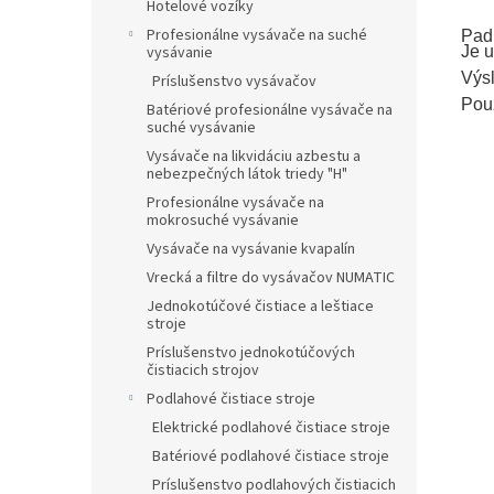
Hotelové vozíky
Profesionálne vysávače na suché
Pad 
Je u
vysávanie
Výsl
Príslušenstvo vysávačov
Použ
Batériové profesionálne vysávače na
suché vysávanie
Vysávače na likvidáciu azbestu a
nebezpečných látok triedy "H"
Profesionálne vysávače na
mokrosuché vysávanie
Vysávače na vysávanie kvapalín
Vrecká a filtre do vysávačov NUMATIC
Jednokotúčové čistiace a leštiace
stroje
Príslušenstvo jednokotúčových
čistiacich strojov
Podlahové čistiace stroje
Elektrické podlahové čistiace stroje
Batériové podlahové čistiace stroje
Príslušenstvo podlahových čistiacich