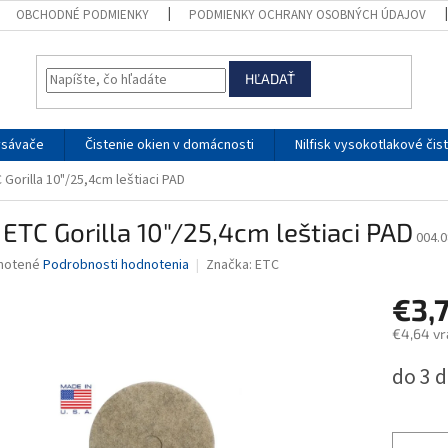
OBCHODNÉ PODMIENKY
PODMIENKY OCHRANY OSOBNÝCH ÚDAJOV
HĽADAŤ
ysávače
Čistenie okien v domácnosti
Nilfisk vysokotlakové čis
Gorilla 10"/25,4cm leštiaci PAD
ETC Gorilla 10"/25,4cm leštiaci PAD
004.0
né
notené
Podrobnosti hodnotenia
Značka:
ETC
nie
€3,
u
€4,64 vr
Jednotk
do 3 d
cena:
iek.