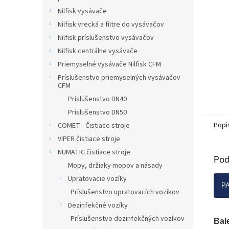
Nilfisk vysávače
Nilfisk vrecká a filtre do vysávačov
Nilfisk príslušenstvo vysávačov
Nilfisk centrálne vysávače
Priemyselné vysávače Nilfisk CFM
Príslušenstvo priemyselných vysávačov
CFM
Príslušenstvo DN40
Príslušenstvo DN50
Popi
COMET - Čistiace stroje
VIPER čistiace stroje
NUMATIC čistiace stroje
Pod
Mopy, držiaky mopov a násady
Upratovacie vozíky
PA
Príslušenstvo upratovacích vozíkov
Dezinfekčné vozíky
Príslušenstvo dezinfekčných vozíkov
Bal