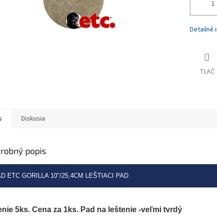
Detailné 
TLAČ
s
Diskusia
robný popis
D ETC GORILLA 10"/25,4CM LEŠTIACI PAD
enie 5ks. Cena za 1ks. Pad na leštenie -veľmi tvrdý