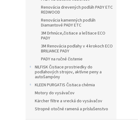
Renovácia drevených podláh PADY ETC
REDWOOD
Renovácia kamenných podláh
Diamantové PADY ETC
3M Drhnúce,čistiace a leštiace ECO
PADY
3M Renovácia podlahy v 4 krokoch ECO
BRILIANCE PADY
PADY na ručné čistenie
NILFISK Čistiace prostriedky do
podlahových strojov, aktívne peny a
autošampóny
KLEEN PURGATIS Čistiaca chémia
Motory do vysávačov
Kärcher filtre a vrecká do vysávačov
Stropné otočné ramená a príslušenstvo
Z
á
p