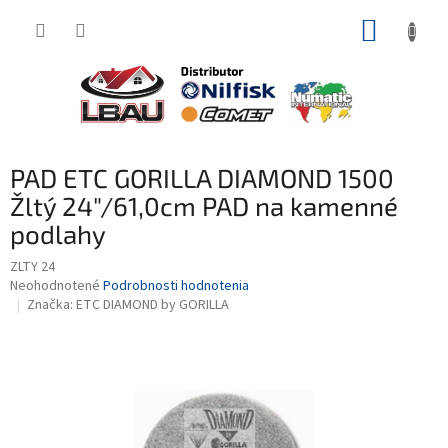
Prejsť
NÁKUP
na
obsah
KOŠÍK
PAD ETC GORILLA DIAMOND 1500
Žltý 24"/61,0cm PAD na kamenné
podlahy
ZLTY 24
Priemerné
Neohodnotené
Podrobnosti hodnotenia
hodnotenie
Značka:
ETC DIAMOND by GORILLA
produktu
je
0,0
z
5
hviezdičiek.