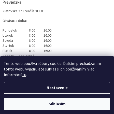
Prevádzka
Zlatovská 27 Trenčín 911 05
Otváracia doba:
Pondelok
8:00
16:00
Utorok
8:00
16:00
Streda
8:00
16:00
Štvrtok
8:00
16:00
Piatok
8:00
16:00
Sobota
zatvorené
Nedeľa
zatvorené
Tento web používa súbory cookie. Ďalším prechádzaním
tohto webu vyjadrujete súhlas s ich používaním. Viac
informácií
tu
.
Nastavenie
Vytvoril Shoptet
|
Realizoval Appgrade
Súhlasím
Copyright 2026
Originalwapka
. Všetky práva vyhradené.
Čistiaca technika Nilfisk Trenčín