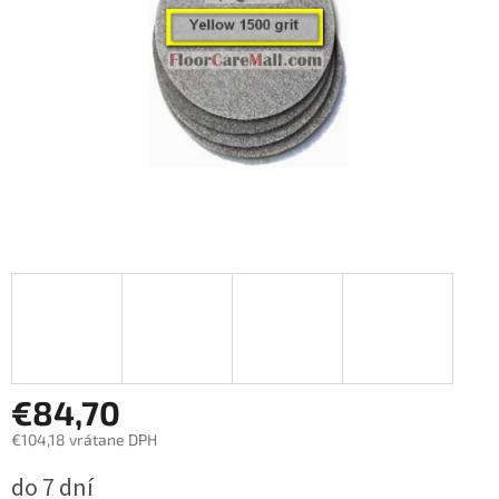
€84,70
€104,18 vrátane DPH
Jednotková
do 7 dní
cena: