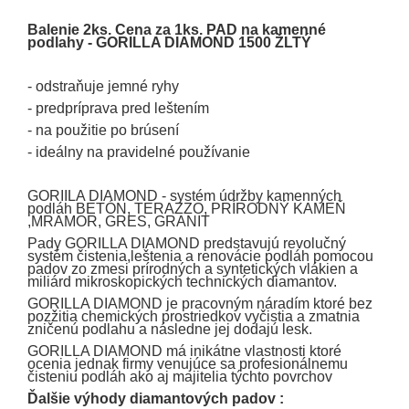
Balenie 2ks. Cena za 1ks. PAD na kamenné
podlahy - GORILLA DIAMOND 1500 ŽLTÝ
- odstraňuje jemné ryhy
- predpríprava pred leštením
- na použitie po brúsení
- ideálny na pravidelné používanie
GORIILA DIAMOND - systém údržby kamenných
podláh BETÓN, TERAZZO, PRÍRODNÝ KAMEŇ
,MRAMOR, GRES, GRANIT
Pady GORILLA DIAMOND predstavujú revolučný
systém čistenia,leštenia a renovácie podláh pomocou
padov zo zmesi prírodných a syntetických vlákien a
miliárd mikroskopických technických diamantov.
GORILLA DIAMOND je pracovným náradím ktoré bez
pozžitia chemických prostriedkov vyčistia a zmatnia
zničenú podlahu a následne jej dodajú lesk.
GORILLA DIAMOND má inikátne vlastnosti ktoré
ocenia jednak firmy venujúce sa profesionálnemu
čisteniu podláh ako aj majitelia týchto povrchov
Ďalšie výhody diamantových padov :