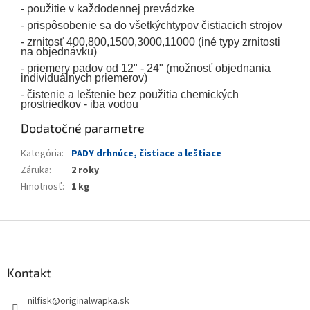
- použitie v každodennej prevádzke
- prispôsobenie sa do všetkýchtypov čistiacich strojov
- zrnitosť 400,800,1500,3000,11000 (iné typy zrnitosti
na objednávku)
- priemery padov od 12" - 24" (možnosť objednania
individuálnych priemerov)
- čistenie a leštenie bez použitia chemických
prostriedkov - iba vodou
Dodatočné parametre
Kategória
:
PADY drhnúce, čistiace a leštiace
Záruka
:
2 roky
Hmotnosť
:
1 kg
Z
á
p
ä
Kontakt
t
nilfisk
@
originalwapka.sk
i