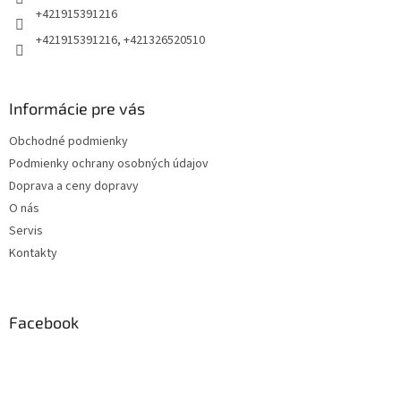
e
+421915391216
+421915391216, +421326520510
Informácie pre vás
Obchodné podmienky
Podmienky ochrany osobných údajov
Doprava a ceny dopravy
O nás
Servis
Kontakty
Facebook