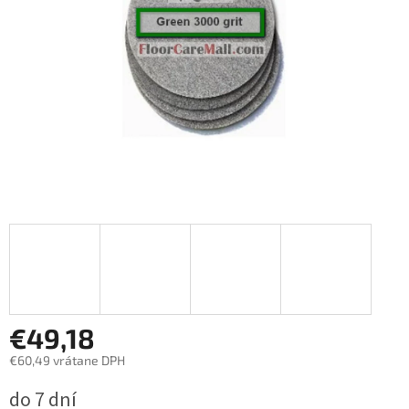
€49,18
€60,49 vrátane DPH
Jednotková
do 7 dní
cena: