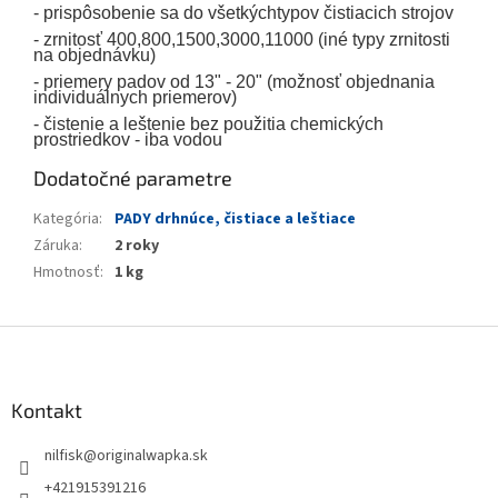
- prispôsobenie sa do všetkýchtypov čistiacich strojov
- zrnitosť 400,800,1500,3000,11000 (iné typy zrnitosti
na objednávku)
- priemery padov od 13" - 20" (možnosť objednania
individuálnych priemerov)
- čistenie a leštenie bez použitia chemických
prostriedkov - iba vodou
Dodatočné parametre
Kategória
:
PADY drhnúce, čistiace a leštiace
Záruka
:
2 roky
Hmotnosť
:
1 kg
Z
á
p
ä
Kontakt
t
nilfisk
@
originalwapka.sk
i
e
+421915391216