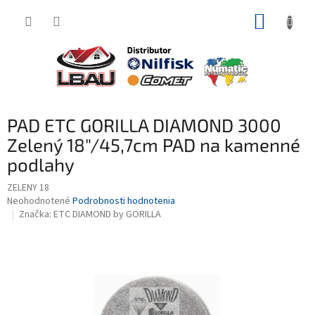
Prejsť
NÁKUP
na
obsah
KOŠÍK
PAD ETC GORILLA DIAMOND 3000
Zelený 18"/45,7cm PAD na kamenné
podlahy
ZELENY 18
Priemerné
Neohodnotené
Podrobnosti hodnotenia
hodnotenie
Značka:
ETC DIAMOND by GORILLA
produktu
je
0,0
z
5
hviezdičiek.