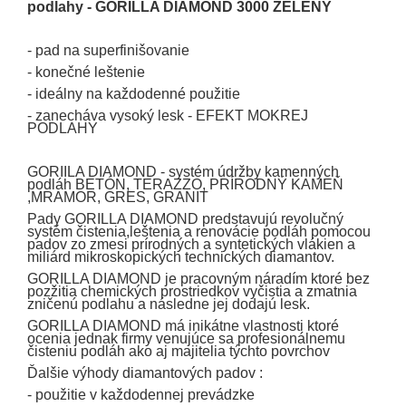
podlahy - GORILLA DIAMOND 3000 ZELENÝ
- pad na superfinišovanie
- konečné leštenie
- ideálny na každodenné použitie
- zanecháva vysoký lesk - EFEKT MOKREJ
PODLAHY
GORIILA DIAMOND - systém údržby kamenných
podláh BETÓN, TERAZZO, PRÍRODNÝ KAMEŇ
,MRAMOR, GRES, GRANIT
Pady GORILLA DIAMOND predstavujú revolučný
systém čistenia,leštenia a renovácie podláh pomocou
padov zo zmesi prírodných a syntetických vlákien a
miliárd mikroskopických technických diamantov.
GORILLA DIAMOND je pracovným náradím ktoré bez
pozžitia chemických prostriedkov vyčistia a zmatnia
zničenú podlahu a následne jej dodajú lesk.
GORILLA DIAMOND má inikátne vlastnosti ktoré
ocenia jednak firmy venujúce sa profesionálnemu
čisteniu podláh ako aj majitelia týchto povrchov
Ďalšie výhody diamantových padov :
- použitie v každodennej prevádzke