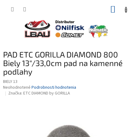
Prejsť
NÁKUP
na
obsah
KOŠÍK
PAD ETC GORILLA DIAMOND 800
Biely 13"/33,0cm pad na kamenné
podlahy
BIELY 13
Priemerné
Neohodnotené
Podrobnosti hodnotenia
hodnotenie
Značka:
ETC DIAMOND by GORILLA
produktu
je
0,0
z
5
hviezdičiek.