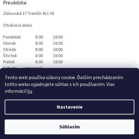
Prevádzka
Zlatovská 27 Trenčín 911 05
Otváracia doba:
Pondelok
8:00
16:00
Utorok
8:00
16:00
Streda
8:00
16:00
Štvrtok
8:00
16:00
Piatok
8:00
16:00
Sobota
zatvorené
Nedeľa
zatvorené
Tento web používa súbory cookie. Ďalším prechádzaním
tohto webu vyjadrujete súhlas s ich používaním. Viac
informácií
tu
.
Nastavenie
Vytvoril Shoptet
|
Realizoval Appgrade
Súhlasím
Copyright 2026
Originalwapka
. Všetky práva vyhradené.
Čistiaca technika Nilfisk Trenčín