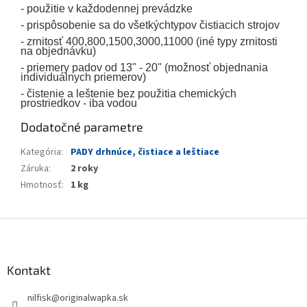
- použitie v každodennej prevádzke
- prispôsobenie sa do všetkýchtypov čistiacich strojov
- zrnitosť 400,800,1500,3000,11000 (iné typy zrnitosti
na objednávku)
- priemery padov od 13" - 20" (možnosť objednania
individuálnych priemerov)
- čistenie a leštenie bez použitia chemických
prostriedkov - iba vodou
Dodatočné parametre
Kategória
:
PADY drhnúce, čistiace a leštiace
Záruka
:
2 roky
Hmotnosť
:
1 kg
Z
á
p
ä
Kontakt
t
nilfisk
@
originalwapka.sk
i