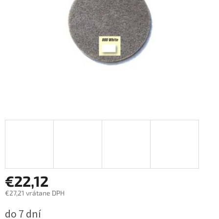
€22,12
€27,21 vrátane DPH
Jednotková
do 7 dní
cena: