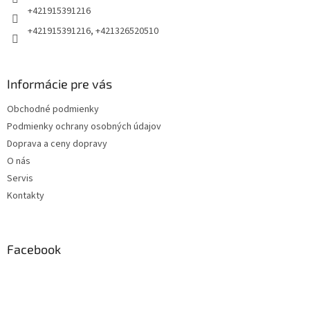
e
+421915391216
+421915391216, +421326520510
Informácie pre vás
Obchodné podmienky
Podmienky ochrany osobných údajov
Doprava a ceny dopravy
O nás
Servis
Kontakty
Facebook