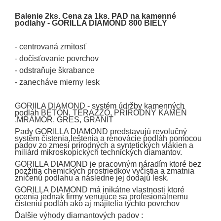
Balenie 2ks. Cena za 1ks. PAD na kamenné
podlahy - GORILLA DIAMOND 800 BIELY
- centrovaná zrnitosť
- dočisťovanie povrchov
- odstraňuje škrabance
- zanecháve mierny lesk
GORIILA DIAMOND - systém údržby kamenných
podláh BETÓN, TERAZZO, PRÍRODNÝ KAMEŇ
,MRAMOR, GRES, GRANIT
Pady GORILLA DIAMOND predstavujú revolučný
systém čistenia,leštenia a renovácie podláh pomocou
padov zo zmesi prírodných a syntetických vlákien a
miliárd mikroskopických technických diamantov.
GORILLA DIAMOND je pracovným náradím ktoré bez
pozžitia chemických prostriedkov vyčistia a zmatnia
zničenú podlahu a následne jej dodajú lesk.
GORILLA DIAMOND má inikátne vlastnosti ktoré
ocenia jednak firmy venujúce sa profesionálnemu
čisteniu podláh ako aj majitelia týchto povrchov
Ďalšie výhody diamantových padov :