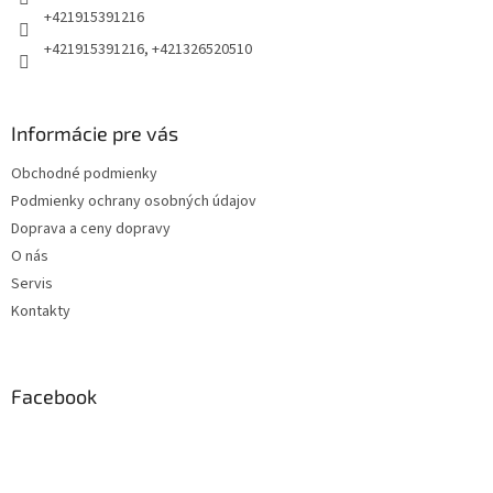
e
+421915391216
+421915391216, +421326520510
Informácie pre vás
Obchodné podmienky
Podmienky ochrany osobných údajov
Doprava a ceny dopravy
O nás
Servis
Kontakty
Facebook