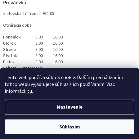
Prevádzka
Zlatovská 27 Trenčín 911 05
Otváracia doba:
Pondelok
8:00
16:00
Utorok
8:00
16:00
Streda
8:00
16:00
Štvrtok
8:00
16:00
Piatok
8:00
16:00
Sobota
zatvorené
Nedeľa
zatvorené
Tento web používa súbory cookie. Ďalším prechádzaním
tohto webu vyjadrujete súhlas s ich používaním. Viac
informácií
tu
.
Nastavenie
Vytvoril Shoptet
|
Realizoval Appgrade
Súhlasím
Copyright 2026
Originalwapka
. Všetky práva vyhradené.
Čistiaca technika Nilfisk Trenčín