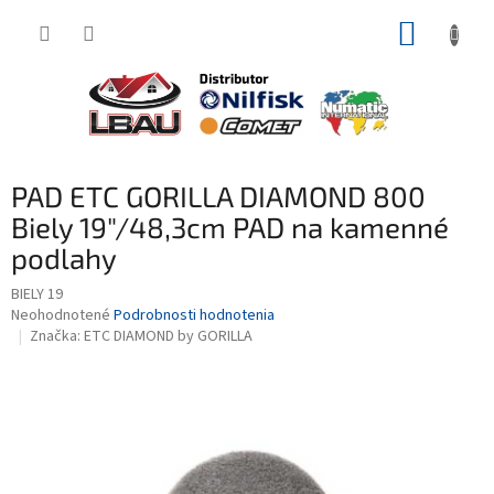
Prejsť
NÁKUP
na
obsah
KOŠÍK
PAD ETC GORILLA DIAMOND 800
Biely 19"/48,3cm PAD na kamenné
podlahy
BIELY 19
Priemerné
Neohodnotené
Podrobnosti hodnotenia
hodnotenie
Značka:
ETC DIAMOND by GORILLA
produktu
je
0,0
z
5
hviezdičiek.