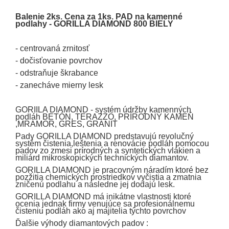
Balenie 2ks. Cena za 1ks. PAD na kamenné
podlahy - GORILLA DIAMOND 800 BIELY
- centrovaná zrnitosť
- dočisťovanie povrchov
- odstraňuje škrabance
- zanecháve mierny lesk
GORIILA DIAMOND - systém údržby kamenných
podláh BETÓN, TERAZZO, PRÍRODNÝ KAMEŇ
,MRAMOR, GRES, GRANIT
Pady GORILLA DIAMOND predstavujú revolučný
systém čistenia,leštenia a renovácie podláh pomocou
padov zo zmesi prírodných a syntetických vlákien a
miliárd mikroskopických technických diamantov.
GORILLA DIAMOND je pracovným náradím ktoré bez
pozžitia chemických prostriedkov vyčistia a zmatnia
zničenú podlahu a následne jej dodajú lesk.
GORILLA DIAMOND má inikátne vlastnosti ktoré
ocenia jednak firmy venujúce sa profesionálnemu
čisteniu podláh ako aj majitelia týchto povrchov
Ďalšie výhody diamantových padov :