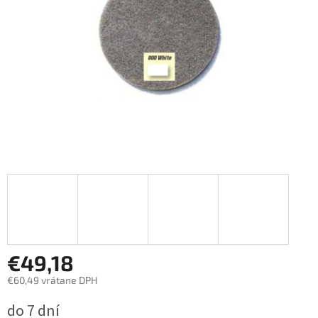
€49,18
€60,49 vrátane DPH
Jednotková
do 7 dní
cena: