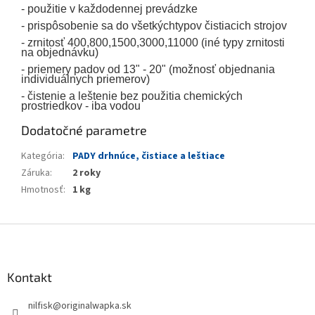
- použitie v každodennej prevádzke
- prispôsobenie sa do všetkýchtypov čistiacich strojov
- zrnitosť 400,800,1500,3000,11000 (iné typy zrnitosti
na objednávku)
- priemery padov od 13" - 20" (možnosť objednania
individuálnych priemerov)
- čistenie a leštenie bez použitia chemických
prostriedkov - iba vodou
Dodatočné parametre
Kategória
:
PADY drhnúce, čistiace a leštiace
Záruka
:
2 roky
Hmotnosť
:
1 kg
Z
á
p
ä
Kontakt
t
nilfisk
@
originalwapka.sk
i