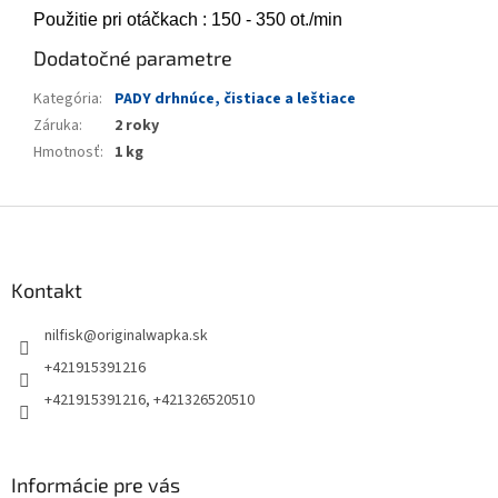
Použitie pri otáčkach : 150 - 350 ot./min
Dodatočné parametre
Kategória
:
PADY drhnúce, čistiace a leštiace
Záruka
:
2 roky
Hmotnosť
:
1 kg
Z
á
p
ä
Kontakt
t
nilfisk
@
originalwapka.sk
i
e
+421915391216
+421915391216, +421326520510
Informácie pre vás