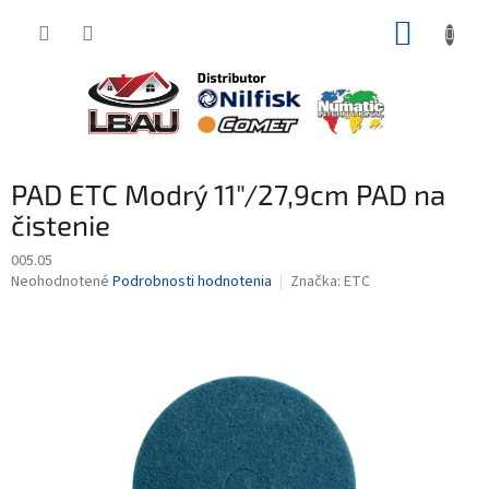
Prejsť
NÁKUP
na
obsah
KOŠÍK
PAD ETC Modrý 11"/27,9cm PAD na
čistenie
005.05
Priemerné
Neohodnotené
Podrobnosti hodnotenia
Značka:
ETC
hodnotenie
produktu
je
0,0
z
5
hviezdičiek.