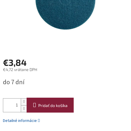
€3,84
€4,72 vrátane DPH
Jednotková
do 7 dní
cena:
Pridať do košíka
Detailné informácie