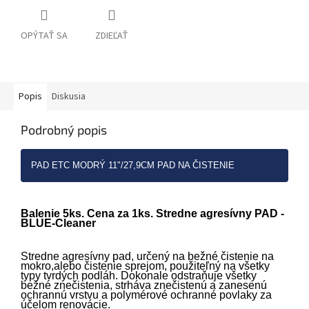
OPÝTAŤ SA
ZDIEĽAŤ
Popis
Diskusia
Podrobný popis
PAD ETC MODRÝ 11"/27,9CM PAD NA ČISTENIE
Balenie 5ks. Cena za 1ks. Stredne agresívny PAD -
BLUE-Cleaner
Stredne agresívny pad, určený na bežné čistenie na
mokro,alebo čistenie sprejom, použiteľný na všetky
typy tvrdých podláh. Dokonale odstraňuje všetky
bežné znečistenia, strháva znečistenú a zanesenú
ochrannú vrstvu a polymérové ochranné povlaky za
účelom renovácie.