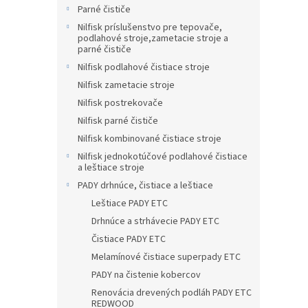
Parné čističe
Nilfisk príslušenstvo pre tepovače,
podlahové stroje,zametacie stroje a
parné čističe
Nilfisk podlahové čistiace stroje
Nilfisk zametacie stroje
Nilfisk postrekovače
Nilfisk parné čističe
Nilfisk kombinované čistiace stroje
Nilfisk jednokotúčové podlahové čistiace
a leštiace stroje
PADY drhnúce, čistiace a leštiace
Leštiace PADY ETC
Drhnúce a strhávecie PADY ETC
Čistiace PADY ETC
Melamínové čistiace superpady ETC
PADY na čistenie kobercov
Renovácia drevených podláh PADY ETC
REDWOOD