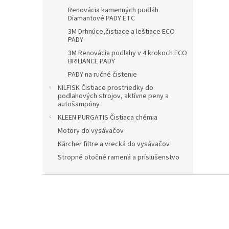
Renovácia kamenných podláh
Diamantové PADY ETC
3M Drhnúce,čistiace a leštiace ECO
PADY
3M Renovácia podlahy v 4 krokoch ECO
BRILIANCE PADY
PADY na ručné čistenie
NILFISK Čistiace prostriedky do
podlahových strojov, aktívne peny a
autošampóny
KLEEN PURGATIS Čistiaca chémia
Motory do vysávačov
Kärcher filtre a vrecká do vysávačov
Stropné otočné ramená a príslušenstvo
Z
á
p
ä
t