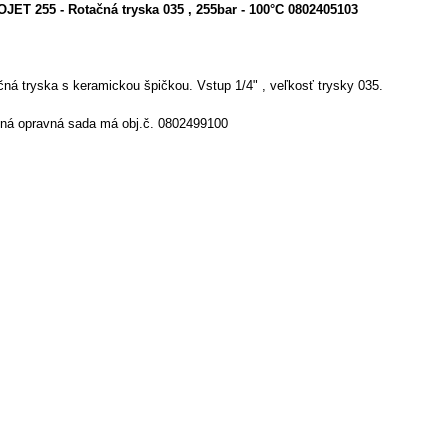
JET 255 - Rotačná tryska 035 , 255bar - 100°C 0802405103
ná tryska s keramickou špičkou. Vstup 1/4" , veľkosť trysky 035.
ná opravná sada má obj.č. 0802499100