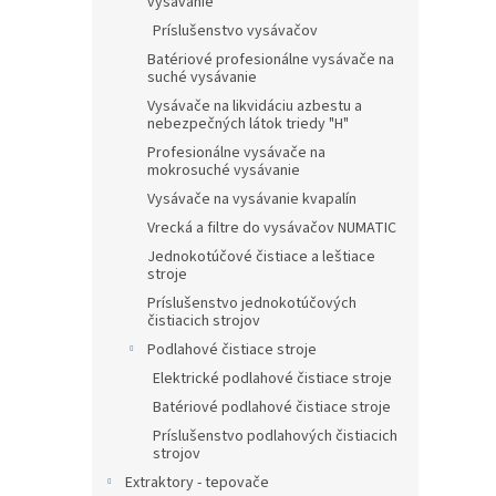
vysávanie
Príslušenstvo vysávačov
Batériové profesionálne vysávače na
suché vysávanie
Vysávače na likvidáciu azbestu a
nebezpečných látok triedy "H"
Profesionálne vysávače na
mokrosuché vysávanie
Vysávače na vysávanie kvapalín
Vrecká a filtre do vysávačov NUMATIC
Jednokotúčové čistiace a leštiace
stroje
Príslušenstvo jednokotúčových
čistiacich strojov
Podlahové čistiace stroje
Elektrické podlahové čistiace stroje
Batériové podlahové čistiace stroje
Príslušenstvo podlahových čistiacich
strojov
Extraktory - tepovače