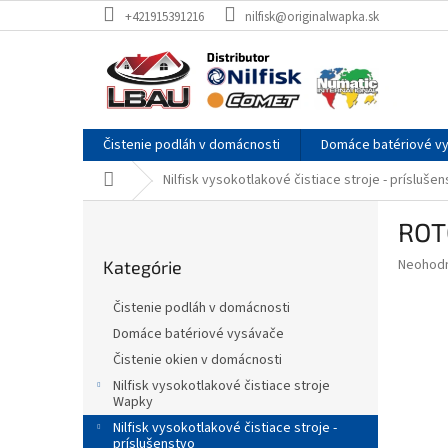
Prejsť
+421915391216
nilfisk@originalwapka.sk
na
obsah
Čistenie podláh v domácnosti
Domáce batériové v
Domov
Nilfisk vysokotlakové čistiace stroje - prísluše
B
ROTO
o
Preskočiť
č
Priemer
Neohod
Kategórie
kategórie
n
hodnote
ý
produkt
Čistenie podláh v domácnosti
p
je
Domáce batériové vysávače
0,0
a
z
Čistenie okien v domácnosti
n
5
e
Nilfisk vysokotlakové čistiace stroje
hviezdič
Wapky
l
Nilfisk vysokotlakové čistiace stroje -
príslušenstvo