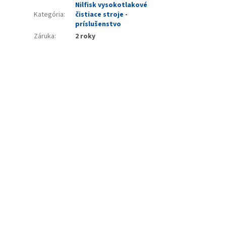
Nilfisk vysokotlakové
Kategória
:
čistiace stroje -
príslušenstvo
Záruka
:
2 roky