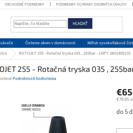
OBCHODNÉ PODMIENKY
PODMIENKY OCHRANY OSOBNÝCH ÚDAJOV
HĽADAŤ
ysávače
Čistenie okien v domácnosti
Nilfisk vysokotlakové čis
nstvo
ROTOJET 255 - Rotačná tryska 035 , 255bar - 100°C 0802405103
JET 255 - Rotačná tryska 035 , 255ba
né
notené
Podrobnosti hodnotenia
nie
€65
u
€79,95 v
Jednotk
do 5 d
cena:
iek.