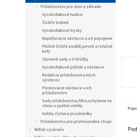
Príslušenstvo pre dom a záhradu
Vysokotlakové hadice
Čističe trubiek
Vysokotlakové trysky
Napeňovacie nástavce a ich pripojenie
Plošné čističe podláh,pevné a rotačné
kefy
Opravné sady a O-krúžky
Vysokotlakové pištole a nástavce
Redukcie príslušenstva iných
výrobcov
Pieskovacie nástavce a ich
príslušenstvo
Sady príslušenstva,filtre,uchytenie na
stenu a spätné ventily
Popi
Hobby čistiace prostriedky
Príslušenstvo pre profesionálne stroje
Pod
Nilfisk vysávače