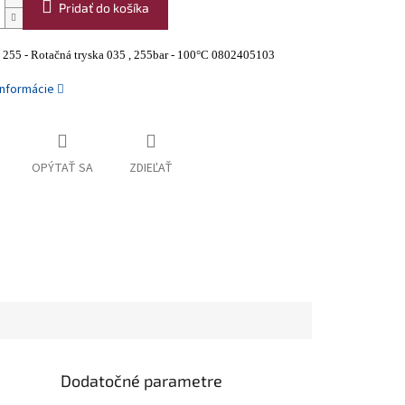
Pridať do košíka
55 - Rotačná tryska 035 , 255bar - 100°C 0802405103
informácie
OPÝTAŤ SA
ZDIEĽAŤ
Dodatočné parametre