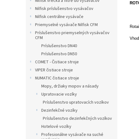
Nilfisk vrecká a filtre do vysávačov
ROTO
Nilfisk príslušenstvo vysávačov
Nilfisk centrálne vysávače
Priemyselné vysávače Nilfisk CFM
Rotač
Príslušenstvo priemyselných vysávačov
CFM
Vhod
Príslušenstvo DN40
Príslušenstvo DN50
COMET - Čistiace stroje
VIPER čistiace stroje
NUMATIC čistiace stroje
Mopy, držiaky mopov a násady
Upratovacie vozíky
Príslušenstvo upratovacích vozíkov
Dezinfekčné vozíky
Príslušenstvo dezinfekčných vozíkov
Hotelové vozíky
Profesionálne vysávače na suché