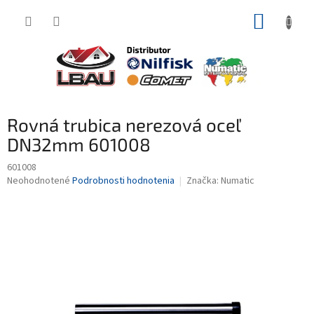
Prejsť
NÁKUP
na
obsah
KOŠÍK
Rovná trubica nerezová oceľ
DN32mm 601008
601008
Priemerné
Neohodnotené
Podrobnosti hodnotenia
Značka:
Numatic
hodnotenie
produktu
je
0,0
z
5
hviezdičiek.