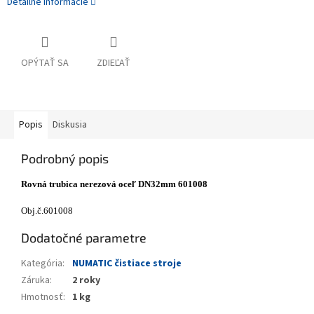
Detailné informácie
OPÝTAŤ SA
ZDIEĽAŤ
Popis
Diskusia
Podrobný popis
Rovná trubica nerezová oceľ DN32mm 601008
Obj.č.601008
Dodatočné parametre
Kategória
:
NUMATIC čistiace stroje
Záruka
:
2 roky
Hmotnosť
:
1 kg