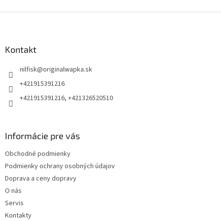
Z
á
p
ä
Kontakt
t
nilfisk
@
originalwapka.sk
i
e
+421915391216
+421915391216, +421326520510
Informácie pre vás
Obchodné podmienky
Podmienky ochrany osobných údajov
Doprava a ceny dopravy
O nás
Servis
Kontakty