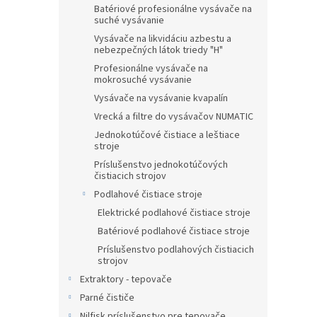
Batériové profesionálne vysávače na
suché vysávanie
Vysávače na likvidáciu azbestu a
nebezpečných látok triedy "H"
Profesionálne vysávače na
mokrosuché vysávanie
Vysávače na vysávanie kvapalín
Vrecká a filtre do vysávačov NUMATIC
Jednokotúčové čistiace a leštiace
stroje
Príslušenstvo jednokotúčových
čistiacich strojov
Podlahové čistiace stroje
Elektrické podlahové čistiace stroje
Batériové podlahové čistiace stroje
Príslušenstvo podlahových čistiacich
strojov
Extraktory - tepovače
Parné čističe
Nilfisk príslušenstvo pre tepovače,