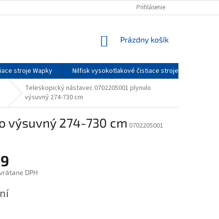
DOPRAVA A CENY DOPRAVY
O NÁS
Prihlásenie
SERVIS
KONTAKTY
NÁKUPNÝ
Prázdny košík
KOŠÍK
tiace stroje Wapky
Nilfisk vysokotlakové čistiace stroje - príslušenst
Teleskopický nástavec 0702205001 plynulo
výsuvný 274-730 cm
lo výsuvný 274-730 cm
0702205001
9
vrátane DPH
ová
ní