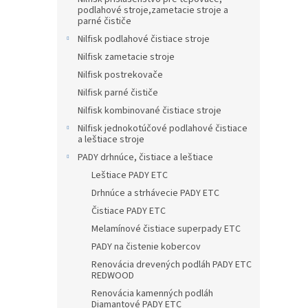
podlahové stroje,zametacie stroje a
parné čističe
Nilfisk podlahové čistiace stroje
Nilfisk zametacie stroje
Nilfisk postrekovače
Nilfisk parné čističe
Nilfisk kombinované čistiace stroje
Nilfisk jednokotúčové podlahové čistiace
a leštiace stroje
PADY drhnúce, čistiace a leštiace
Leštiace PADY ETC
Drhnúce a strhávecie PADY ETC
Čistiace PADY ETC
Melamínové čistiace superpady ETC
PADY na čistenie kobercov
Renovácia drevených podláh PADY ETC
REDWOOD
Renovácia kamenných podláh
Diamantové PADY ETC