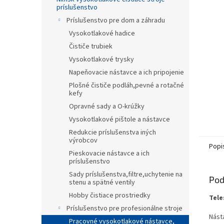
príslušenstvo
Príslušenstvo pre dom a záhradu
Vysokotlakové hadice
Čističe trubiek
Vysokotlakové trysky
Napeňovacie nástavce a ich pripojenie
Plošné čističe podláh,pevné a rotačné
kefy
Opravné sady a O-krúžky
Vysokotlakové pištole a nástavce
Redukcie príslušenstva iných
výrobcov
Popi
Pieskovacie nástavce a ich
príslušenstvo
Sady príslušenstva,filtre,uchytenie na
Pod
stenu a spätné ventily
Hobby čistiace prostriedky
Tele
Príslušenstvo pre profesionálne stroje
Násta
Pracovné vysokotlakové nástavce,