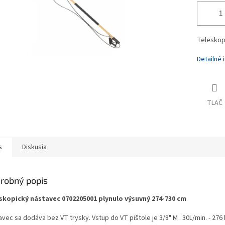
Teleskop
Detailné 
TLAČ
s
Diskusia
robný popis
skopický nástavec 0702205001 plynulo výsuvný 274-730 cm
vec sa dodáva bez VT trysky. Vstup do VT pištole je 3/8" M . 30L/min. - 276 