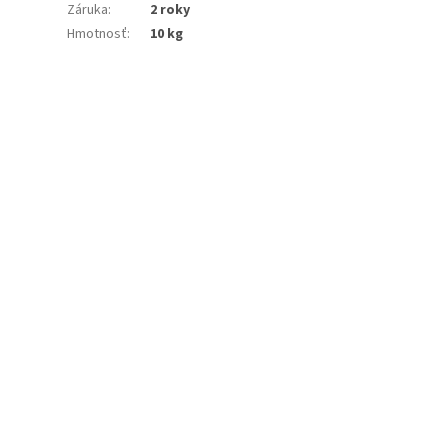
Záruka
:
2 roky
Hmotnosť
:
10 kg