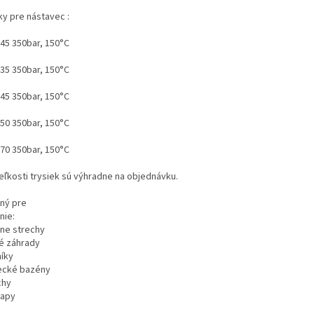
ky pre nástavec :
045 350bar, 150°C
035 350bar, 150°C
045 350bar, 150°C
050 350bar, 150°C
070 350bar, 150°C
veľkosti trysiek sú výhradne na objednávku.
ný pre
nie:
rne strechy
é záhrady
níky
ecké bazény
chy
apy