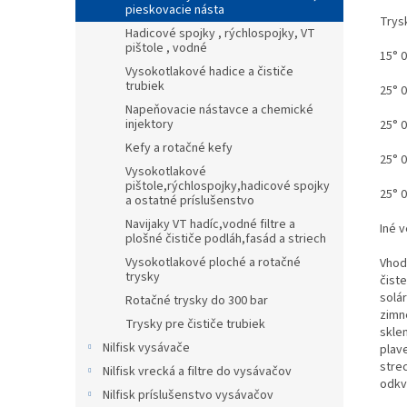
pieskovacie násta
Trys
Hadicové spojky , rýchlospojky, VT
pištole , vodné
15° 
Vysokotlakové hadice a čističe
trubiek
25° 
Napeňovacie nástavce a chemické
injektory
25° 
Kefy a rotačné kefy
25° 
Vysokotlakové
pištole,rýchlospojky,hadicové spojky
25° 
a ostatné príslušenstvo
Navijaky VT hadíc,vodné filtre a
Iné 
plošné čističe podláh,fasád a striech
Vysokotlakové ploché a rotačné
Vhod
trysky
čiste
solá
Rotačné trysky do 300 bar
zimn
Trysky pre čističe trubiek
skle
Nilfisk vysávače
plav
stre
Nilfisk vrecká a filtre do vysávačov
odkv
Nilfisk príslušenstvo vysávačov