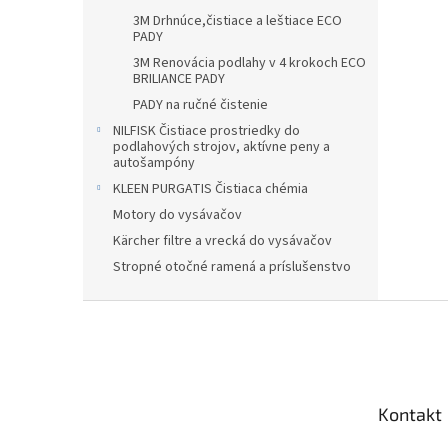
3M Drhnúce,čistiace a leštiace ECO
PADY
3M Renovácia podlahy v 4 krokoch ECO
BRILIANCE PADY
PADY na ručné čistenie
NILFISK Čistiace prostriedky do
podlahových strojov, aktívne peny a
autošampóny
KLEEN PURGATIS Čistiaca chémia
Motory do vysávačov
Kärcher filtre a vrecká do vysávačov
Stropné otočné ramená a príslušenstvo
Z
á
p
ä
t
Kontakt
i
e