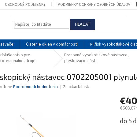
OBCHODNÉ PODMIENKY
PODMIENKY OCHRANY OSOBNÝCH ÚDAJOV
HĽADAŤ
ysávače
Čistenie okien v domácnosti
Nilfisk vysokotlakové čis
ríslušenstvo pre
Pracovné vysokotlakové nástavce,
rofesionálne stroje
pieskovacie násta
eskopický nástavec 0702205001 plynu
né
notené
Podrobnosti hodnotenia
Značka:
Nilfisk
nie
€40
u
€503,07 
Jednotk
do 5 d
cena:
iek.