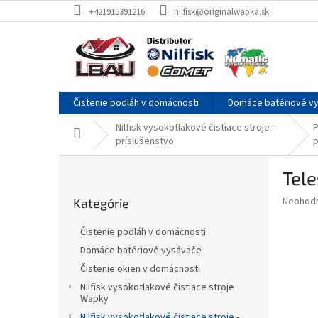
Prejsť
+421915391216
nilfisk@originalwapka.sk
na
obsah
Čistenie podláh v domácnosti
Domáce batériové v
Nilfisk vysokotlakové čistiace stroje -
P
Domov
príslušenstvo
p
B
Tel
o
Preskočiť
č
Priemer
Neohod
Kategórie
kategórie
n
hodnote
ý
produkt
Čistenie podláh v domácnosti
p
je
Domáce batériové vysávače
0,0
a
z
Čistenie okien v domácnosti
n
5
e
Nilfisk vysokotlakové čistiace stroje
hviezdič
Wapky
l
Nilfisk vysokotlakové čistiace stroje -