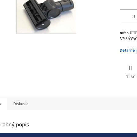
turbo H
VYSÁVAČ
Detailné 
TLAČ
s
Diskusia
robný popis