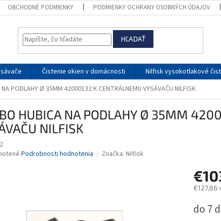
OBCHODNÉ PODMIENKY
PODMIENKY OCHRANY OSOBNÝCH ÚDAJOV
HĽADAŤ
ysávače
Čistenie okien v domácnosti
Nilfisk vysokotlakové čis
 NA PODLAHY Ø 35MM 42000132 K CENTRÁLNEMU VYSÁVAČU NILFISK
BO HUBICA NA PODLAHY Ø 35MM 420
ÁVAČU NILFISK
2
né
notené
Podrobnosti hodnotenia
Značka:
Nilfisk
nie
€10
u
€127,86 
Jednotk
do 7 d
cena:
iek.