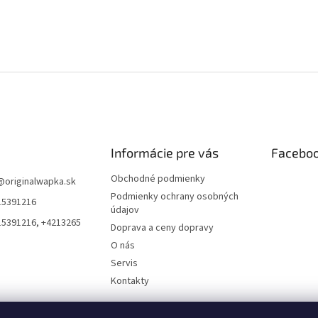
Informácie pre vás
Facebo
Obchodné podmienky
@
originalwapka.sk
Podmienky ochrany osobných
15391216
údajov
15391216, +4213265
Doprava a ceny dopravy
O nás
Servis
Kontakty