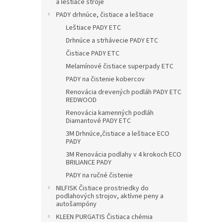
a leštiace stroje
PADY drhnúce, čistiace a leštiace
Leštiace PADY ETC
Drhnúce a strhávecie PADY ETC
Čistiace PADY ETC
Melamínové čistiace superpady ETC
PADY na čistenie kobercov
Renovácia drevených podláh PADY ETC
REDWOOD
Renovácia kamenných podláh
Diamantové PADY ETC
3M Drhnúce,čistiace a leštiace ECO
PADY
3M Renovácia podlahy v 4 krokoch ECO
BRILIANCE PADY
PADY na ručné čistenie
NILFISK Čistiace prostriedky do
podlahových strojov, aktívne peny a
autošampóny
KLEEN PURGATIS Čistiaca chémia