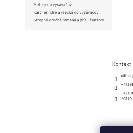
Motory do vysávačov
Kärcher filtre a vrecká do vysávačov
Stropné otočné ramená a príslušenstvo
Z
á
p
ä
t
Kontakt
i
e
nilfisk
+4219
+4219
20510