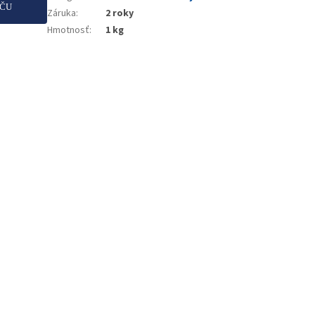
AČU
Záruka
:
2 roky
Hmotnosť
:
1 kg