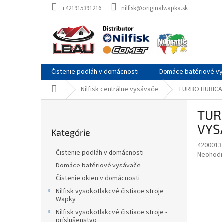
Prejsť
+421915391216
nilfisk@originalwapka.sk
na
obsah
Čistenie podláh v domácnosti
Domáce batériové v
Domov
Nilfisk centrálne vysávače
TURBO HUBICA
B
TUR
o
Preskočiť
č
VYS
Kategórie
kategórie
n
4200013
ý
Čistenie podláh v domácnosti
Priemer
Neohod
p
hodnote
Domáce batériové vysávače
a
produkt
Čistenie okien v domácnosti
n
je
e
Nilfisk vysokotlakové čistiace stroje
0,0
Wapky
z
l
5
Nilfisk vysokotlakové čistiace stroje -
príslušenstvo
hviezdič