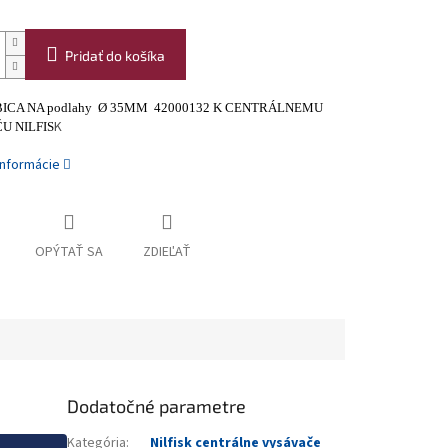
Pridať do košíka
UBICA NA podlahy Ø 35MM 42000132 K CENTRÁLNEMU
K
U NILFIS
informácie
OPÝTAŤ SA
ZDIEĽAŤ
Dodatočné parametre
Kategória
:
Nilfisk centrálne vysávače