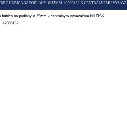
URBO HUBICA NA PODLAHY Ø 35MM 42000132 K CENTRÁLNEMU VYSÁV
o hubica na podlahy ø 35mm k centrálnym vysávačom NILFISK.
ISK
č. 42000132