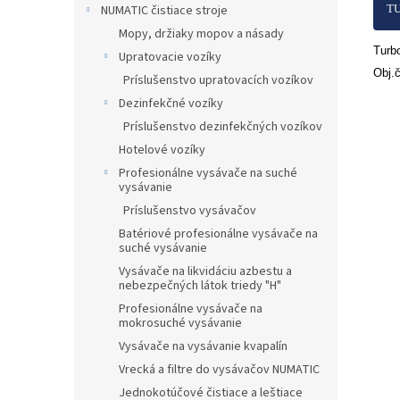
NUMATIC čistiace stroje
T
Mopy, držiaky mopov a násady
Turb
NILF
Upratovacie vozíky
Obj.
Príslušenstvo upratovacích vozíkov
Dezinfekčné vozíky
Príslušenstvo dezinfekčných vozíkov
Hotelové vozíky
Profesionálne vysávače na suché
vysávanie
Príslušenstvo vysávačov
Batériové profesionálne vysávače na
suché vysávanie
Vysávače na likvidáciu azbestu a
nebezpečných látok triedy "H"
Profesionálne vysávače na
mokrosuché vysávanie
Vysávače na vysávanie kvapalín
Vrecká a filtre do vysávačov NUMATIC
Jednokotúčové čistiace a leštiace