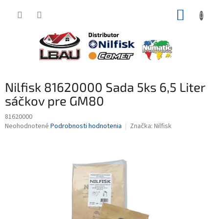
Prejsť
NÁKUP
na
obsah
KOŠÍK
Nilfisk 81620000 Sada 5ks 6,5 Liter
sáčkov pre GM80
81620000
Priemerné
Neohodnotené
Podrobnosti hodnotenia
Značka:
Nilfisk
hodnotenie
produktu
je
0,0
z
5
hviezdičiek.