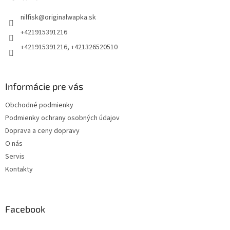
t
nilfisk
@
originalwapka.sk
i
e
+421915391216
+421915391216, +421326520510
Informácie pre vás
Obchodné podmienky
Podmienky ochrany osobných údajov
Doprava a ceny dopravy
O nás
Servis
Kontakty
Facebook