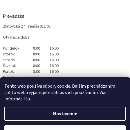
Prevádzka
Zlatovská 27 Trenčín 911 05
Otváracia doba:
Pondelok
8:00
16:00
Utorok
8:00
16:00
Streda
8:00
16:00
Štvrtok
8:00
16:00
Piatok
8:00
16:00
Sobota
zatvorené
Nedeľa
zatvorené
Tento web používa súbory cookie. Ďalším prechádzaním
tohto webu vyjadrujete súhlas s ich používaním. Viac
informácií
tu
.
Nastavenie
Vytvoril Shoptet
|
Realizoval Appgrade