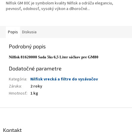
Nilfisk GM 80C je symbolom kvality Nilfisk a odráža eleganciu,
pevnosť, odolnosť, vysoký výkon a dlhoročné...
Popis
Diskusia
Podrobný popis
Nilfisk 81620000 Sada 5ks 6,5 Liter sáčkov pre GM80
Dodatočné parametre
Kategória
:
Nilfisk vrecká a filtre do vysávačov
Záruka
:
2 roky
Hmotnosť
:
1 kg
Z
á
p
ä
Kontakt