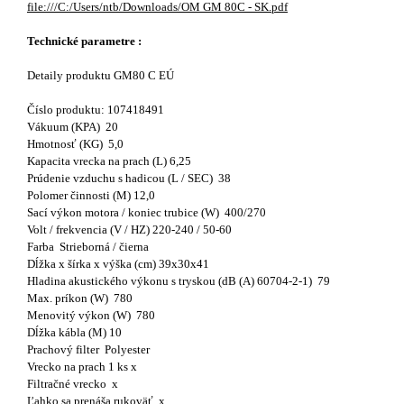
file:///C:/Users/ntb/Downloads/OM GM 80C - SK.pdf
Technické parametre :
Detaily produktu GM80 C EÚ
Číslo produktu: 107418491
Vákuum (KPA) 20
Hmotnosť (KG) 5,0
Kapacita vrecka na prach (L) 6,25
Prúdenie vzduchu s hadicou (L / SEC) 38
Polomer činnosti (M) 12,0
Sací výkon motora / koniec trubice (W) 400/270
Volt / frekvencia (V / HZ) 220-240 / 50-60
Farba Strieborná / čierna
Dĺžka x šírka x výška (cm) 39x30x41
Hladina akustického výkonu s tryskou (dB (A) 60704-2-1) 79
Max. príkon (W) 780
Menovitý výkon (W) 780
Dĺžka kábla (M) 10
Prachový filter Polyester
Vrecko na prach 1 ks x
Filtračné vrecko x
Ľahko sa prenáša rukoväť x