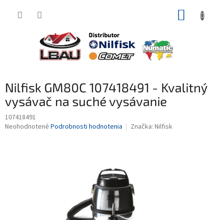
Prejsť
NÁKUP
na
obsah
KOŠÍK
Nilfisk GM80C 107418491 - Kvalitný
vysávač na suché vysávanie
107418491
Priemerné
Neohodnotené
Podrobnosti hodnotenia
Značka:
Nilfisk
hodnotenie
produktu
je
0,0
z
5
hviezdičiek.