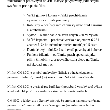
radiátorov či pracovných oblastí. Navyše je vybavený jedinečným
systémom pretrepania filtra.
Veľké gumové kolesá – ľahké prechádzanie
vysávačom cez malé predmety
Robustný – oceľový rám chráni vysávač pred nárazmi
a škrabancami.
Výkon – o silné sanie sa stará celých 780 W výkonu
Veľká kapacita – prachové vrecko s objemom 6,25 l
znamená, že ho nebudete musieť meniť príliš často
Dvojúčelový – dokáže čistiť tvrdé povrchy aj koberce
Funkcia fúkania – odfúknite prach spoza nábytku,
piliny či hobliny z pracovného stola alebo nafúknite
nafukovací matrac
Nilfisk GM 80C je symbolom kvality Nilfisk a odráža eleganciu,
pevnosť, odolnosť, vysoký výkon a dlhoročné efektívne čistenie.
Nilfisk GM 80C je vysávač pre ľudí, ktorí potrebujú vysoký sací výkon
a jednoduché použitie v malých a stredných domácnostiach.
GM 80C je ľahký, ale výkonný prístroj. So strojom namontovaným na
pevnom oceľovom vozíku s veľkým gumovým kolesom sa ľahko
manévruje.