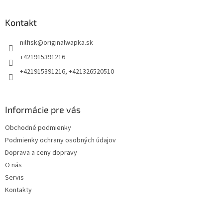
á
p
ä
Kontakt
t
nilfisk
@
originalwapka.sk
i
e
+421915391216
+421915391216, +421326520510
Informácie pre vás
Obchodné podmienky
Podmienky ochrany osobných údajov
Doprava a ceny dopravy
O nás
Servis
Kontakty