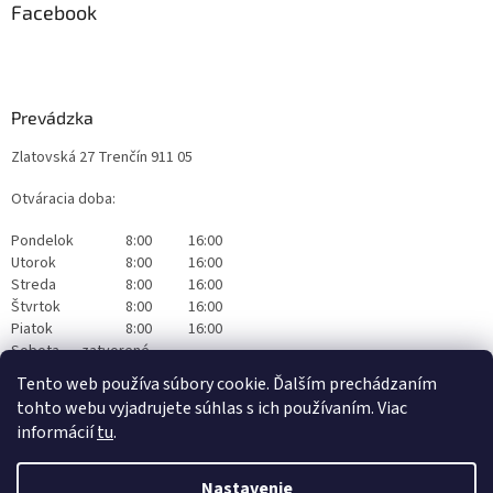
Facebook
Prevádzka
Zlatovská 27 Trenčín 911 05
Otváracia doba:
Pondelok
8:00
16:00
Utorok
8:00
16:00
Streda
8:00
16:00
Štvrtok
8:00
16:00
Piatok
8:00
16:00
Sobota
zatvorené
Nedeľa
zatvorené
Tento web používa súbory cookie. Ďalším prechádzaním
tohto webu vyjadrujete súhlas s ich používaním. Viac
informácií
tu
.
Nastavenie