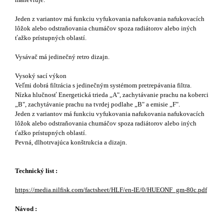
Jeden z variantov má funkciu vyfukovania nafukovania nafukovacích
lôžok alebo odstraňovania chumáčov spoza radiátorov alebo iných
ťažko prístupných oblastí.
Vysávač má jedinečný retro dizajn.
Vysoký sací výkon
Veľmi dobrá filtrácia s jedinečným systémom pretrepávania filtra.
Nízka hlučnosť Energetická trieda „A", zachytávanie prachu na koberci
„B", zachytávanie prachu na tvrdej podlahe „B" a emisie „F".
Jeden z variantov má funkciu vyfukovania nafukovania nafukovacích
lôžok alebo odstraňovania chumáčov spoza radiátorov alebo iných
ťažko prístupných oblastí.
Pevná, dlhotrvajúca konštrukcia a dizajn.
​Technický list :
https://media.nilfisk.com/factsheet/HLF/en-IE/0/HUEONF_gm-80c.pdf
Návod :