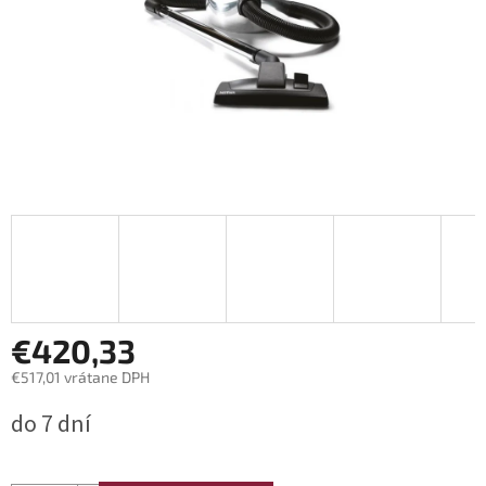
€420,33
€517,01 vrátane DPH
Jednotková
do 7 dní
cena: