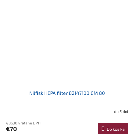
Nilfisk HEPA filter 82147100 GM 80
do 5 dní
€86,10 vrátane DPH
€70
Do košíka