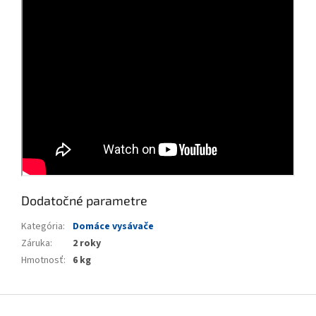
Dodatočné parametre
Kategória
:
Domáce vysávače
Záruka
:
2 roky
Hmotnosť
:
6 kg
Z