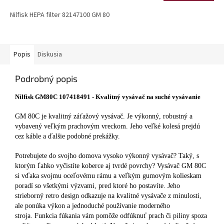
Nilfisk HEPA filter 82147100 GM 80
Popis
Diskusia
Podrobný popis
Nilfisk GM80C 107418491 - Kvalitný vysávač na suché vysávanie
GM 80C je kvalitný záťažový vysávač. Je výkonný, robustný a
vybavený veľkým prachovým vreckom. Jeho veľké kolesá prejdú
cez káble a ďalšie podobné prekážky.
Potrebujete do svojho domova vysoko výkonný vysávač? Taký, s
ktorým ľahko vyčistíte koberce aj tvrdé povrchy? Vysávač GM 80C
si vďaka svojmu oceľovému rámu a veľkým gumovým kolieskam
poradí so všetkými výzvami, pred ktoré ho postavíte. Jeho
strieborný retro design odkazuje na kvalitné vysávače z minulosti,
ale ponúka výkon a jednoduché používanie moderného
stroja. Funkcia fúkania vám pomôže odfúknuť prach či piliny spoza