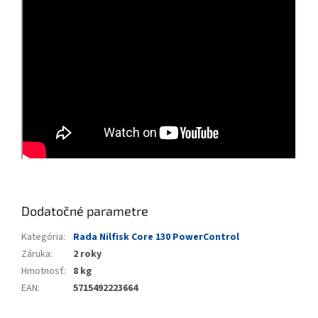
Dodatočné parametre
Kategória
:
Rada Nilfisk Core 130 PowerControl
Záruka
:
2 roky
Hmotnosť
:
8 kg
EAN
:
5715492223664