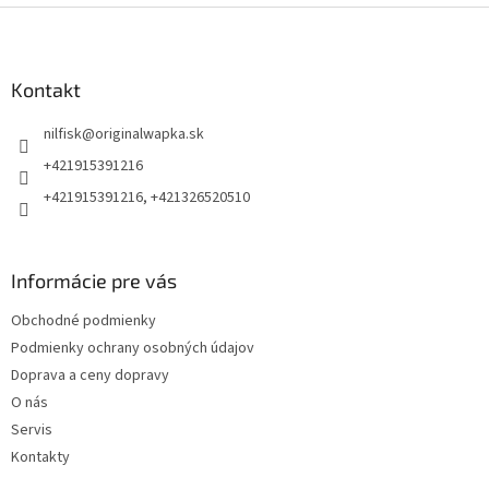
Z
á
p
ä
Kontakt
t
nilfisk
@
originalwapka.sk
i
e
+421915391216
+421915391216, +421326520510
Informácie pre vás
Obchodné podmienky
Podmienky ochrany osobných údajov
Doprava a ceny dopravy
O nás
Servis
Kontakty