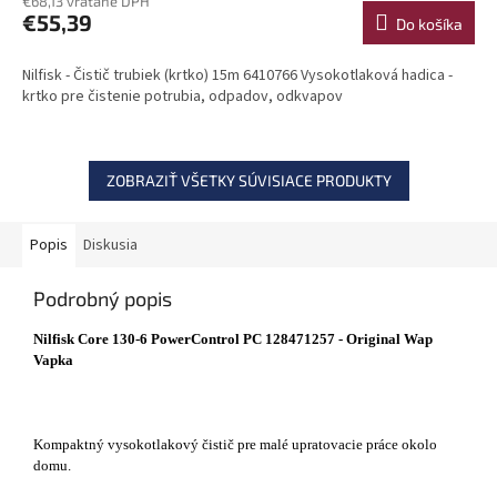
€68,13 vrátane DPH
€55,39
Do košíka
Nilfisk - Čistič trubiek (krtko) 15m 6410766 Vysokotlaková hadica -
krtko pre čistenie potrubia, odpadov, odkvapov
ZOBRAZIŤ VŠETKY SÚVISIACE PRODUKTY
Popis
Diskusia
Podrobný popis
Nilfisk Core 130-6 PowerControl PC 128471257 - Original Wap
Vapka
Kompaktný vysokotlakový čistič pre malé upratovacie práce okolo
domu.