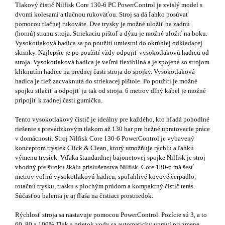
Tlakový čistič Nilfisk Core 130-6 PC PowerControl je zvislý model s
dvomi kolesami a tlačnou rukoväťou. Stroj sa dá ľahko posúvať
pomocou tlačnej rukoväte. Dve trysky je možné uložiť na zadnú
(hornú) stranu stroja. Striekaciu pištoľ a dýzu je možné uložiť na boku.
Vysokotlaková hadica sa po použití umiestni do okrúhlej odkladacej
skrinky. Najlepšie je po použití vždy odpojiť vysokotlakovú hadicu od
stroja. Vysokotlaková hadica je veľmi flexibilná a je spojená so strojom
kliknutím hadice na prednej časti stroja do spojky. Vysokotlaková
hadica je tiež zacvaknutá do striekacej pištole. Po použití je možné
spojku stlačiť a odpojiť ju tak od stroja. 6 metrov dlhý kábel je možné
pripojiť k zadnej časti gumičku.
Tento vysokotlakový čistič je ideálny pre každého, kto hľadá pohodlné
riešenie s prevádzkovým tlakom až 130 bar pre bežné upratovacie práce
v domácnosti. Stroj Nilfisk Core 130-6 PowerControl je vybavený
konceptom trysiek Click & Clean, ktorý umožňuje rýchlu a ľahkú
výmenu trysiek. Vďaka štandardnej bajonetovej spojke Nilfisk je stroj
vhodný pre širokú škálu príslušenstva Nilfisk. Core 130-6 má šesť
metrov voľnú vysokotlakovú hadicu, spoľahlivé kovové čerpadlo,
rotačnú trysku, trasku s plochým prúdom a kompaktný čistič terás.
Súčasťou balenia je aj fľaša na čistiaci prostriedok.
Rýchlosť stroja sa nastavuje pomocou PowerControl. Pozície sú 3, a to
60, 80 a 100% Tlak a prietok vody sa automaticky upraví pri zmene