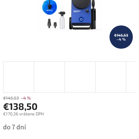
€145,53
–4 %
€145,53
–4 %
€138,50
€170,36 vrátane DPH
Jednotková
do 7 dní
cena: