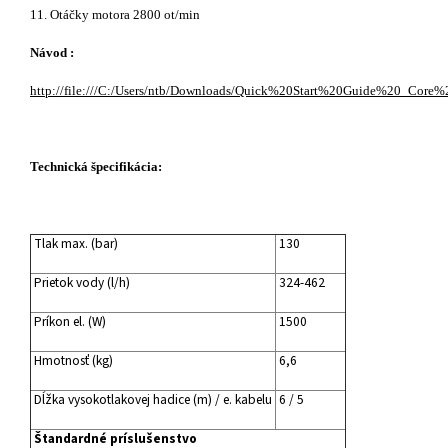
11. Otáčky motora 2800 ot/min
Návod :
http://file:///C:/Users/ntb/Downloads/Quick%20Start%20Guide%20_Core%
Technická špecifikácia:
Tlak max. (bar)
130
Prietok vody (l/h)
324-462
Príkon el. (W)
1500
Hmotnosť (kg)
6,6
Dĺžka vysokotlakovej hadice (m) / e. kabelu
6 / 5
Štandardné príslušenstvo