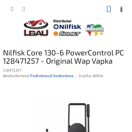
Prejsť
NÁKUP
na
obsah
KOŠÍK
Nilfisk Core 130-6 PowerControl PC
128471257 - Original Wap Vapka
128471257
Priemerné
Neohodnotené
Podrobnosti hodnotenia
Značka:
Nilfisk
hodnotenie
produktu
je
0,0
z
5
hviezdičiek.