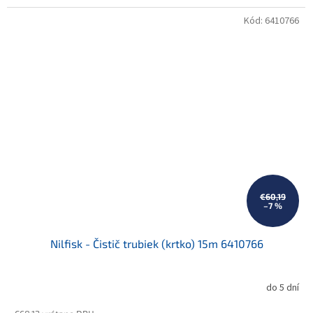
Kód:
6410766
€60,19
–7 %
Nilfisk - Čistič trubiek (krtko) 15m 6410766
do 5 dní