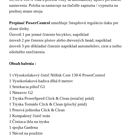
nastavenia. Poloha sa nastavuje na tlačidle zapnutia / vypnutia na
prednej strane stroja.
Prepínač PowerControl
umožňuje 3stupňovú reguláciu tlaku pre
rôzne úlohy.
Úroveň 1 pre jemné čistenie bicyklov, napríklad
úroveň 2 pre čistenie plotov alebo drevených fasád, napríklad
úroveň 3 pre dôkladné čistenie napríklad automobilov, ciest a iného
odolného znečistenia
Obsah balenia :
1 vVysokotlakový čistič Nilfisk Core 130-6 PowerControl
1 Vysokotlaková hadica dlhá 6 metrov
1 Striekacia pištoľ G1
1 Nástavec G2
1 Tryska PowerSpeed Click & Clean (rotačný prúd)
1 Tryska Tornádo Click & Clean (plochý prúd)
1 Penová jednotka Click & Clean
1 Kompaktný čistič terás
1 Čistiaca ihla na trysku
1 spojka Gardena
1 Návod na použitie