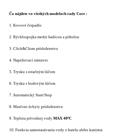
Čo nájdete vo všetkých modeloch rady Core :
1. Kovové čerpadlo
2. Rýchlospojka medzi hadicou a pištolou
3. Click&Clean príslušenstvo
4. Napeňovací nástavec
5. Trysku s rotačným lúčom
6. Trysku s bodovým lúčom
7. Automatický Start/Stop
8. Masívne úchyty príslušenstva
9. Teplota prívodnej vody
MAX 40
ºC
10. Funkcia samonasávania vody z barelu alebo kanistra