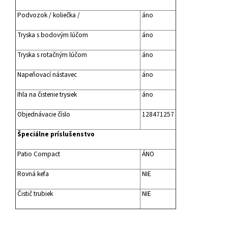
Podvozok / koliečka /
áno
Tryska s bodovým lúčom
áno
Tryska s rotačným lúčom
áno
Napeňovací nástavec
áno
Ihla na čistenie trysiek
áno
Objednávacie číslo
128471257
Špeciálne príslušenstvo
Patio Compact
ÁNO
Rovná kefa
NIE
Čistič trubiek
NIE