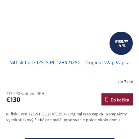
€135,77
–4 %
Nilfisk Core 125-5 PC 128471250 - Original Wap Vapka
do 7 dní
Priemerné
hodnotenie
€159,90 vrátane DPH
produktu
€130
je
Do košíka
2,9
z
Nilfisk Core 125-5 PC 128471250 - Original Wap Vapka Kompaktný
5
vysokotlakový čistič pre malé upratovacie práce okolo domu
hviezdičiek.