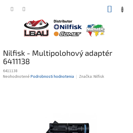
Prejsť
NÁKUP
na
obsah
KOŠÍK
Nilfisk - Multipolohový adaptér
6411138
6411138
Priemerné
Neohodnotené
Podrobnosti hodnotenia
Značka:
Nilfisk
hodnotenie
produktu
je
0,0
z
5
hviezdičiek.