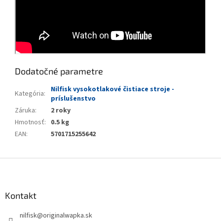
Dodatočné parametre
Nilfisk vysokotlakové čistiace stroje -
Kategória
:
príslušenstvo
Záruka
:
2 roky
Hmotnosť
:
0.5 kg
EAN
:
5701715255642
Z
á
p
ä
Kontakt
t
nilfisk
@
originalwapka.sk
i