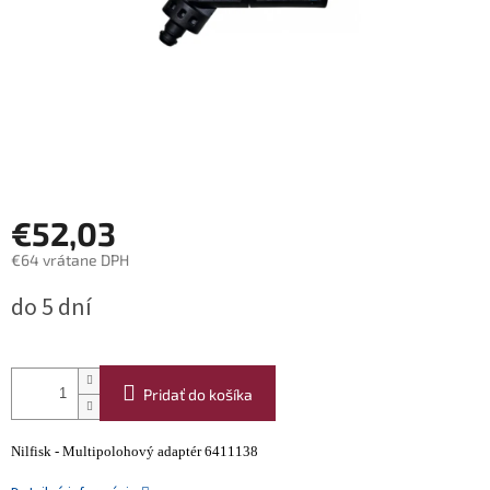
€52,03
€64 vrátane DPH
Jednotková
do 5 dní
cena:
Pridať do košíka
Nilfisk - Multipolohový adaptér 6411138