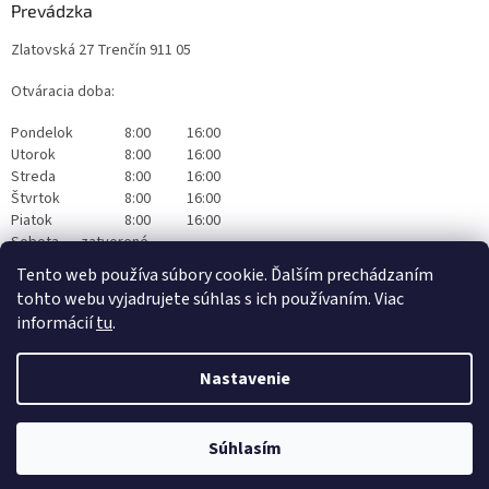
Prevádzka
Zlatovská 27 Trenčín 911 05
Otváracia doba:
Pondelok
8:00
16:00
Utorok
8:00
16:00
Streda
8:00
16:00
Štvrtok
8:00
16:00
Piatok
8:00
16:00
Sobota
zatvorené
Nedeľa
zatvorené
Tento web používa súbory cookie. Ďalším prechádzaním
tohto webu vyjadrujete súhlas s ich používaním. Viac
informácií
tu
.
Nastavenie
Vytvoril Shoptet
|
Realizoval Appgrade
Súhlasím
Copyright 2026
Originalwapka
. Všetky práva vyhradené.
Čistiaca technika Nilfisk Trenčín