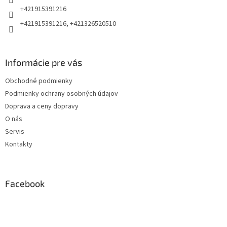
e
+421915391216
+421915391216, +421326520510
Informácie pre vás
Obchodné podmienky
Podmienky ochrany osobných údajov
Doprava a ceny dopravy
O nás
Servis
Kontakty
Facebook