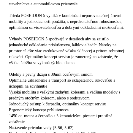
stavebníctve a automobilovom priemysle.
Trieda POSEIDON 5 vyniká v kombinácii neporovnateľnej úrovni
mobility a jednoduchosti použitia, s neprekonateľnou robustnosťou,
optimálnou servisovateľnosťou a dobrými odkladacími možnosťami.
Výhody POSEIDON 5 spočívajú v detailoch aby sa zaistilo
jednoduché odkladanie príslušenstva, káblov a hadíc. Nároky na
priestor sú ešte viac zredukované vďaka sklápacej a pritom robustnej
rukoväti. Optimálny koncept servisu je zameraný na zaistenie, že
všetka údržba sa vykoná rýchlo a lacno.
Odolný a pevný dizajn s 30mm oceľovým rámom
Optimálne uskladnenie a transport so sklápateľnou rukoväťou a
úchopmi na zdvihnutie
Vysoká mobilita s veľkými zadnými kolesami a väčšina modelov s
predným otočným kolesom, alebo s podstavcom
Jednoduchý prístup k čerpadlu, optimálny koncept servisu
Ergonomický koncept príslušenstva
1450 ot. motor a čerpadlo s 3 keramickými piestami pre silné
zaťaženie
Nastavenie prietoku vody (5-56, 5-62)