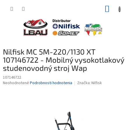
Prejsť
NÁKUP
na
obsah
KOŠÍK
Nilfisk MC 5M-220/1130 XT
107146722 - Mobilný vysokotlakový
studenovodný stroj Wap
107146722
Priemerné
Neohodnotené
Podrobnosti hodnotenia
Značka:
Nilfisk
hodnotenie
produktu
je
0,0
z
5
hviezdičiek.