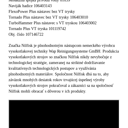
Mosadzná spojka prívodu vody 61639
Naviják hadice 106403143
FlexoPower Plus nástavec bez VT trysky
Tornado Plus nástavec bez VT trysky 106403010
TurboHammer Plus nástavec s VT tryskou 106403002
Tornado Plus VT tryska 101119742
Obj. číslo 107146722
Značka Nilfisk je plnohodnotným nástupcom nemeckého výrobcu
vysokotlakovej techniky Wap Reinigungssysteme GmBH. Produkcia
vysokotlakových strojov so značkou Nilfisk nikdy nevybočuje z
technologickej stratégie, zameranej na striktné dodržiavanie
kvalitatívnych technologických postupov a využívánia
plnohodnotných materiálov. Spoločnost Nilfisk dbá na to, aby
záväzok mnohých desiatok rokov trvajúcej úspešnej výroby
vysokotlakových strojov pokračoval a zákazníci sa na spoločnosť
Nilfisk mohli obracať s dôverou v ich produkty.