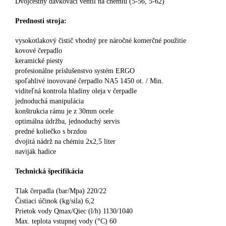
Dvojcestný dávkovací ventil na chémiu (5-56, 5-62)
Prednosti stroja:
vysokotlakový čistič vhodný pre náročné komerčné použitie
kovové čerpadlo
keramické piesty
profesionálne príslušenstvo systém ERGO
spoľahlivé inovované čerpadlo NA5 1450 ot. / Min.
viditeľná kontrola hladiny oleja v čerpadle
jednoduchá manipulácia
konštrukcia rámu je z 30mm ocele
optimálna údržba, jednoduchý servis
predné koliečko s brzdou
dvojitá nádrž na chémiu 2x2,5 liter
naviják hadice
Technická špecifikácia
Tlak čerpadla (bar/Mpa) 220/22
Čistiaci účinok (kg/sila) 6,2
Prietok vody Qmax/Qiec (l/h) 1130/1040
Max. teplota vstupnej vody (°C) 60