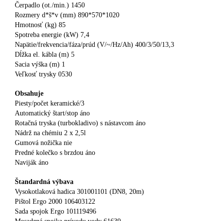
Čerpadlo (ot./min.) 1450
Rozmery d*š*v (mm) 890*570*1020
Hmotnosť (kg) 85
Spotreba energie (kW) 7,4
Napätie/frekvencia/fáza/prúd (V/~/Hz/Ah) 400/3/50/13,3
Dĺžka el. kábla (m) 5
Sacia výška (m) 1
Veľkosť trysky 0530
Obsahuje
Piesty/počet keramické/3
Automatický štart/stop áno
Rotačná tryska (turbokladivo) s nástavcom áno
Nádrž na chémiu 2 x 2,5l
Gumová nožička nie
Predné kolečko s brzdou áno
Naviják áno
Štandardná výbava
Vysokotlaková hadica 301001101 (DN8, 20m)
Pištol Ergo 2000 106403122
Sada spojok Ergo 101119496