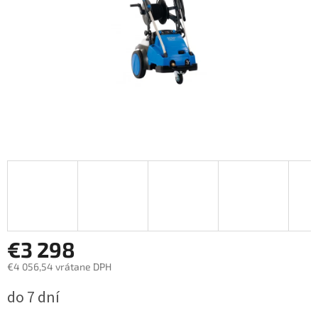
€3 298
€4 056,54 vrátane DPH
Jednotková
do 7 dní
cena: