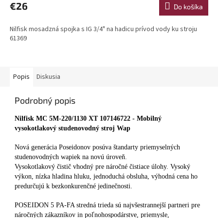
€26
Do košíka
Nilfisk mosadzná spojka s IG 3/4" na hadicu prívod vody ku stroju
61369
Popis
Diskusia
Podrobný popis
Nilfisk MC 5M-220/1130 XT 107146722 - Mobilný
vysokotlakový studenovodný stroj Wap
Nová generácia Poseidonov posúva štandarty priemyselných
studenovodných wapiek na novú úroveň.
Vysokotlakový čistič vhodný pre náročné čistiace úlohy. Vysoký
výkon, nízka hladina hluku, jednoduchá obsluha, výhodná cena ho
predurčujú k bezkonkurenčné jedinečnosti.
POSEIDON 5 PA-FA stredná trieda sú najvšestrannejší partneri pre
náročných zákazníkov in poľnohospodárstve, priemysle,