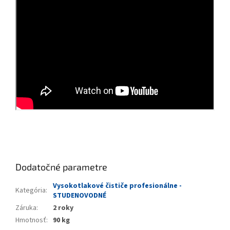
Dodatočné parametre
Vysokotlakové čističe profesionálne -
Kategória
:
STUDENOVODNÉ
Záruka
:
2 roky
Hmotnosť
:
90 kg