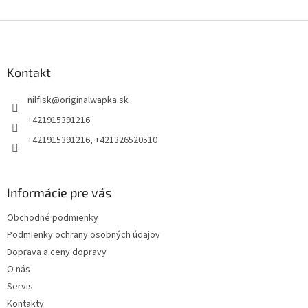
Z
á
p
ä
Kontakt
t
nilfisk
@
originalwapka.sk
i
e
+421915391216
+421915391216, +421326520510
Informácie pre vás
Obchodné podmienky
Podmienky ochrany osobných údajov
Doprava a ceny dopravy
O nás
Servis
Kontakty