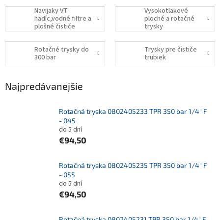
Navijaky VT
Vysokotlakové
hadíc,vodné filtre a
ploché a rotačné
plošné čističe
trysky
podláh,fasád a
striech
Rotačné trysky do
Trysky pre čističe
300 bar
trubiek
Najpredávanejšie
Rotačná tryska 0802405233 TPR 350 bar 1/4" F
- 045
do 5 dní
€94,50
Rotačná tryska 0802405235 TPR 350 bar 1/4" F
- 055
do 5 dní
€94,50
Rotačná tryska 0802405231 TPR 350 bar 1/4" F