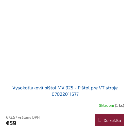
Vysokotlaková pištol MV 925 - Pištol pre VT stroje
07022011677
Skladom
(1 ks)
€72,57 vrátane DPH
Do košíka
€59