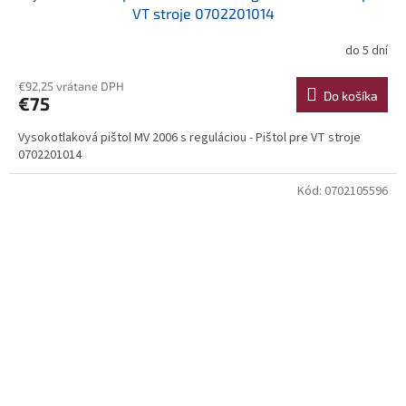
VT stroje 0702201014
do 5 dní
€92,25 vrátane DPH
Do košíka
€75
Vysokotlaková pištol MV 2006 s reguláciou - Pištol pre VT stroje
0702201014
Kód:
0702105596