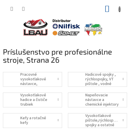
Prejsť
NÁKUP
na
obsah
KOŠÍK
Príslušenstvo pre profesionálne
stroje
, Strana 26
Pracovné
Hadicové spojky ,
vysokotlakové
rýchlospojky, VT
nástavce,
pištole , vodné
pieskovacie násta
Vysokotlakové
Napeňovacie
hadice a čističe
nástavce a
trubiek
chemické injektory
Vysokotlakové
Kefy a rotačné
pištole,rýchlospojky,had
kefy
spojky a ostatné
príslušenstvo