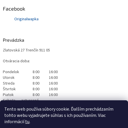
Facebook
Originalwapka
Prevádzka
Zlatovská 27 Trenčín 911 05
Otváracia doba:
Pondelok
8:00
16:00
Utorok
8:00
16:00
Streda
8:00
16:00
Štvrtok
8:00
16:00
Piatok
8:00
16:00
Sobota
zatvorené
Nedeľa
zatvorené
Tento web používa súbory cookie. Ďalším prechádzaním
tohto webu vyjadrujete súhlas s ich používaním. Viac
informácií
tu
.