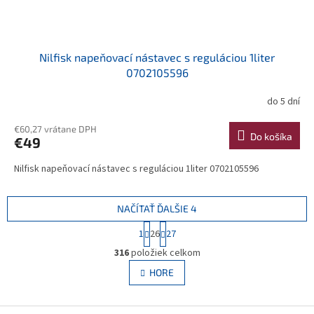
Nilfisk napeňovací nástavec s reguláciou 1liter
0702105596
do 5 dní
€60,27 vrátane DPH
Do košíka
€49
Nilfisk napeňovací nástavec s reguláciou 1liter 0702105596
NAČÍTAŤ ĎALŠIE 4
S
1
26
27
t
O
r
316
položiek celkom
v
á
l
HORE
n
á
k
d
o
v
Z
a