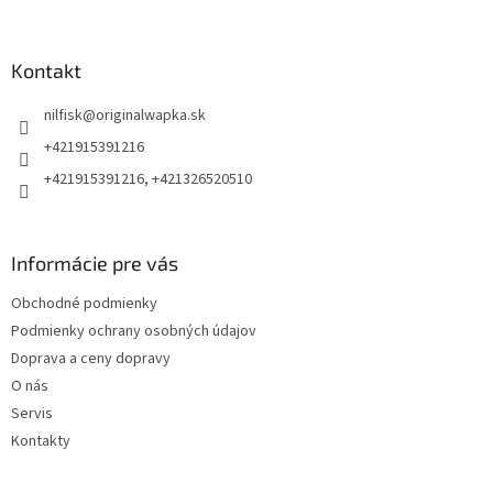
a
c
á
n
i
p
i
e
ä
Kontakt
e
p
t
r
nilfisk
@
originalwapka.sk
i
v
e
k
+421915391216
y
+421915391216, +421326520510
v
ý
p
i
Informácie pre vás
s
u
Obchodné podmienky
Podmienky ochrany osobných údajov
Doprava a ceny dopravy
O nás
Servis
Kontakty