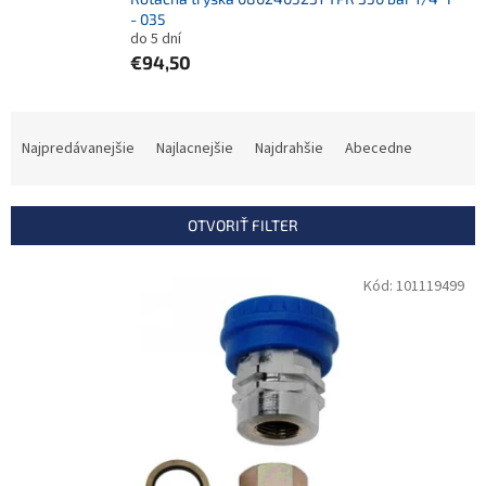
- 035
do 5 dní
€94,50
R
a
Najpredávanejšie
Najlacnejšie
Najdrahšie
Abecedne
d
e
n
OTVORIŤ FILTER
i
e
V
Kód:
101119499
p
ý
r
p
o
i
d
s
u
p
k
r
t
o
o
d
v