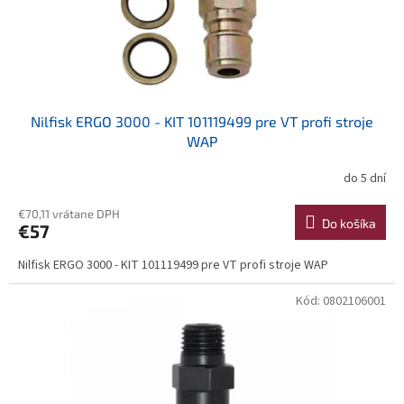
u
k
t
o
v
Nilfisk ERGO 3000 - KIT 101119499 pre VT profi stroje
WAP
do 5 dní
€70,11 vrátane DPH
Do košíka
€57
Nilfisk ERGO 3000 - KIT 101119499 pre VT profi stroje WAP
Kód:
0802106001